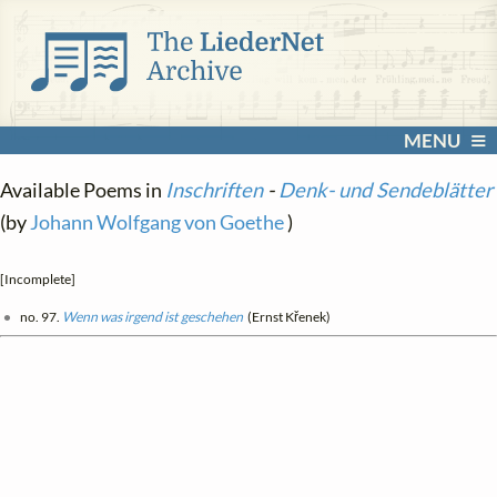
MENU
Available Poems in
Inschriften
-
Denk- und Sendeblätter
(by
Johann Wolfgang von Goethe
)
[Incomplete]
no. 97.
Wenn was irgend ist geschehen
(Ernst Křenek)