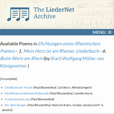
MENU
Available Poems in
Dichtungen eines Rheinischen
Poeten
- 1.
Mein Herz ist am Rheine: Liederbuch
- 6.
Beim Wein am Rhein
(by
(Karl) Wolfgang Müller von
Königswinter
)
[Incomplete]
Die Blume der Mosel
(Paul Blumenthal, Carl Born, Alfred Dregert)
Die Wissenschaft beim Rebensaft
(Paul Blumenthal, Camillo Horn)
Trinkerwanderung
(Paul Blumenthal)
Vor allen Dingen
(Paul Blumenthal, Heinrich Evers, Gustav Jansen [not F. G.
Jansen])