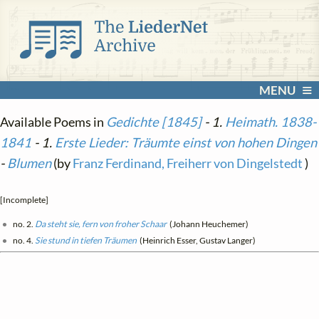
MENU
Available Poems in
Gedichte [1845]
- 1.
Heimath. 1838-
1841
- 1.
Erste Lieder: Träumte einst von hohen Dingen
-
Blumen
(by
Franz Ferdinand, Freiherr von Dingelstedt
)
[Incomplete]
no. 2.
Da steht sie, fern von froher Schaar
(Johann Heuchemer)
no. 4.
Sie stund in tiefen Träumen
(Heinrich Esser, Gustav Langer)