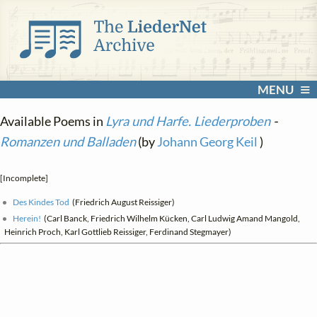
MENU
Available Poems in
Lyra und Harfe. Liederproben
-
Romanzen und Balladen
(by
Johann Georg Keil
)
[Incomplete]
Des Kindes Tod
(Friedrich August Reissiger)
Herein!
(Carl Banck, Friedrich Wilhelm Kücken, Carl Ludwig Amand Mangold,
Heinrich Proch, Karl Gottlieb Reissiger, Ferdinand Stegmayer)