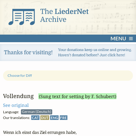
MENU
Choose for Diff
Vollendung
(Sung text for setting by F. Schubert)
See original
Language:
German (Deutsch)
Our translations:
CAT
DUT
ENG
FRE
Wenn ich einst das Ziel errungen habe,
