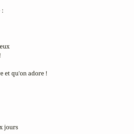
:

eux



e et qu'on adore !

x jours
