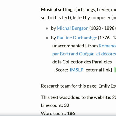
Musical settings
(art songs, Lieder, m
set to this text), listed by composer (
by
Michał Bergson
(1820 - 1898),
by
Pauline Duchambge
(1776 - 1
unaccompanied ], from
Romances
par Bertrand Guégan, et décorée
de la Collection des Parallèles
Score:
IMSLP
[external link]
Research team for this page: Emily E
This text was added to the website: 
Line count:
32
Word count:
186