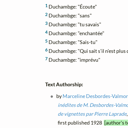
1
Duchambge: "Écoute"
2
Duchambge: "sans"
3
Duchambge: "tu savais"
4
Duchambge: "enchantée"
5
Duchambge: "Sais-tu"
6
Duchambge: "Qui sait s'il n'est plus 
7
Duchambge: "imprévu"
Text Authorship:
by
Marceline Desbordes-Valmo
inédites de M. Desbordes-Valmor
de vignettes par Pierre Laprade
first published 1928
[author's 