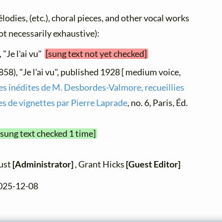
élodies, (etc.), choral pieces, and other vocal works
not necessarily exhaustive):
 "Je l'ai vu"
[sung text not yet checked]
858), "Je l'ai vu", published 1928 [ medium voice,
 inédites de M. Desbordes-Valmore, recueillies
s de vignettes par Pierre Laprade
, no. 6, Paris, Éd.
[sung text checked 1 time]
zust
[Administrator]
, Grant Hicks
[Guest Editor]
2025-12-08