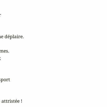


e déplaire.

mes.



port

ttristée !
