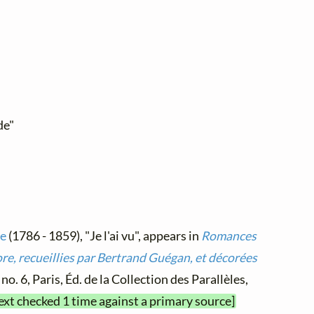
de"
re
(1786 - 1859), "Je l'ai vu", appears in
Romances
e, recueillies par Bertrand Guégan, et décorées
, no. 6, Paris, Éd. de la Collection des Parallèles,
text checked 1 time against a primary source]