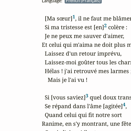
Language:
French (Français)
1
  [Ma sœur]
, il ne faut me blâmer
2
  Si ma tristesse est [en]
 colère :

  Je ne peux me sauver d'aimer,

Et celui qui m'aima ne doit plus m
  Laissez d'un retour imprévu,

  Laissez-moi goûter tous les char
  Hélas ! j'ai retrouvé mes larmes ;
    Mais je l'ai vu !

3
  Si [vous saviez]
 quel doux trans
4
  Se répand dans l'âme [agitée]
,

  Quand celui qui fit notre sort

Ranime, en s'y montrant, une fête a