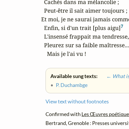
  Cachés dans ma mélancolie ;

  Peut-être il sait aimer toujours ;

Et moi, je ne saurai jamais comme
7
  Enfin, si d'un trait [plus aigu]
  L'insensé frappait ma tendresse,

  Pleurez sur sa faible maîtresse...

    Mais je l'ai vu !
Available sung texts:
← What is 
•
P. Duchambge
View text without footnotes
Confirmed with
Les Œuvres poétique
Bertrand, Grenoble : Presses universi