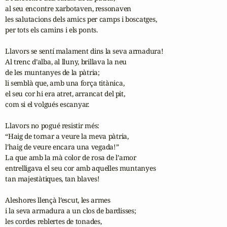
al seu encontre xarbotaven, ressonaven

les salutacions dels amics per camps i boscatges,

per tots els camins i els ponts.

Llavors se sentí malament dins la seva armadura!

Al trenc d’alba, al lluny, brillava la neu

de les muntanyes de la pàtria;

li semblà que, amb una força titànica,

el seu cor hi era atret, arrancat del pit,

com si el volgués escanyar.

Llavors no pogué resistir més:

“Haig de tornar a veure la meva pàtria,

l’haig de veure encara una vegada!”

La que amb la mà color de rosa de l’amor

entrelligava el seu cor amb aquelles muntanyes

tan majestàtiques, tan blaves!

Aleshores llençà l’escut, les armes

i la seva armadura a un clos de bardisses;

les cordes reblertes de tonades, 
