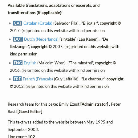
Available translations, adaptations or excerpts, and
transliterations (if applicable):
CAT
Catalan (Català)
(Salvador Pila) , "El joglar",
copyright ©
2017, (re)printed on this website with kind permission
DUT
Dutch (Nederlands)
[singable] (Lau Kanen) , "De
liedzanger",
copyright ©
2007, (re)printed on this website with
kind permission
ENG
English
(Malcolm Wren) , "The minstrel",
copyright ©
2016, (re)printed on this website with kind permission
FRE
French (Français)
(Guy Laffaille) , "Le chanteur",
copyright
©
2012, (re)printed on this website with kind permission
Research team for this page: Emily Ezust
[Administrator]
, Peter
Rastl
[Guest Editor]
This text was added to the website between May 1995 and
September 2003.
Line count:
102