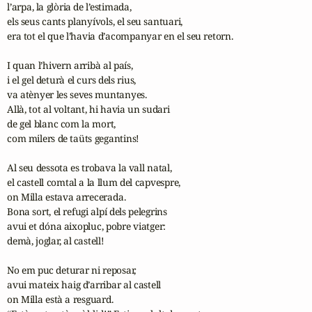
l’arpa, la glòria de l’estimada,

els seus cants planyívols, el seu santuari,

era tot el que l’havia d’acompanyar en el seu retorn.

I quan l’hivern arribà al país,

i el gel deturà el curs dels rius,

va atènyer les seves muntanyes.

Allà, tot al voltant, hi havia un sudari 

de gel blanc com la mort,

com milers de taüts gegantins!

Al seu dessota es trobava la vall natal,

el castell comtal a la llum del capvespre,

on Milla estava arrecerada.

Bona sort, el refugi alpí dels pelegrins

avui et dóna aixopluc, pobre viatger:

demà, joglar, al castell!

No em puc deturar ni reposar,

avui mateix haig d’arribar al castell

on Milla està a resguard.
