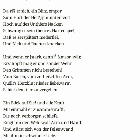
Da riß er sich, ein Blitz, empor

Zum Hort der Heißgeminnten vor!

Hoch auf des Unthiers Nacken

Schwang er sein theures Harfenspiel,

Daß es zersplittert niederfiel,

Und Nick und Rachen knacken.

8
Und wenn er [stark, denn]
 Simson wär,

Erschöpft mag er und sonder Wehr

Den Grimmen nicht bestehen!

Vom Busen, vom zerfleischten Arm,

Quillt's Herzblut nieder, liebewarm,

Schier denkt er zu vergehen.

Ein Blick auf Sie! und alle Kraft

Mit einmahl er zusammenrafft,

Die noch verborgen schliefe,

Ringt um den Wehrwolf Arm und Hand,

Und stürzt sich von der Felsenwand

Mit ihm in schwindle Tiefe. -
