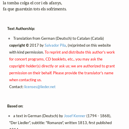
la tomba colga el cor i els afanys,

fa que guareixin tots els sofriments.
Text Authorship:
Translation from German (Deutsch) to Catalan (Català)
copyright ©
2017 by
Salvador Pila
, (re)printed on this website
with kind permission.
To reprint and distribute this author's work
for concert programs, CD booklets, etc., you may ask the
copyright-holder(s) directly or ask us; we are authorized to grant
permission on their behalf. Please provide the translator's name
when contacting us.
Contact:
licenses@
lieder.
net
Based on:
a text in German (Deutsch) by
Josef Kenner
(1794 - 1868),
"Der Liedler", subtitle: "Romanze", written 1813, first published