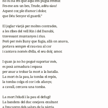
no hi ha res que aquí em pugui retenir.

Fes-me ara un bes, Trude, adéu-siau!

Aquest cor, ple d’amor i dolor,

que Déu Senyor el guardi.”

El joglar viatjà per moltes contrades,

a les ribes del vell Rin i del Danubi,

travessant muntanyes i rius.

Però per més lluny que fugia, allà on anava,

portava sempre el rau-rau al cor

i cantava només d’ella, el seu dolç amor.

I quan ja no ho pogué suportar més,

es posà armadura i espasa

per anar a trobar la mort a la batalla.

La mort és la pau, la tomba el repòs,

la tomba colga el cor i els afanys;

a cavall, cercava una tomba.

La mort l’eludí i la pau el defugí!

La bandera del duc onejava exultant

a l’encontre dels saluts de la pàtria,
