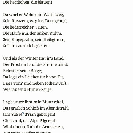
Die herrlichen, die blauen!

Da warf er Wehr und Waffe weg,

Sein Rüstzeug weg in's Dorngeheg',

Die liederreichen Saiten,

Die Harfe nur, der Süßen Ruhm,

Sein Klagepsalm, sein Heiligthum,

Soll ihn zurück begleiten.

Und als der Winter trat in's Land,

Der Frost im Lauf die Ströme band,

Betrat er seine Berge;

Da lag's ein Leichentuch von Eis,

Lag's vorn' und neben todtenweiß,

Wie tausend Hünen-Särge!

Lag's unter ihm, sein Mutterthal,

Das gräflich Schloß im Abendstrahl,

5
[Die Süße]
 d'rinn geborgen!

Glück auf, der Alpe Pilgerruh

Winkt heute Ruh dir Ärmster zu,

Zur Veste, Liedler morgen!
