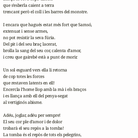
que s’esberla caient a terra

trencant però el coll i les barres del monstre.

I encara que hagués estat més fort que Samsó,

extenuat i sense armes,

no pot resistir la seva fúria. 

Del pit i del seu braç lacerat,

brolla la sang del seu cor, calenta d’amor,

i creu que gairebé està a punt de morir.

Un sol esguard vers ella li retorna

de cop totes les forces

que restaven latents en ell!

Encercla l’home llop amb la mà i els braços

i es llança amb ell del penya-segat

al vertiginós abisme.

Adéu, joglar, adéu per sempre!

El seu cor ple d’amor i de dolor

trobarà el seu repòs a la tomba!

La tomba és el repòs de tots els pelegrins,
