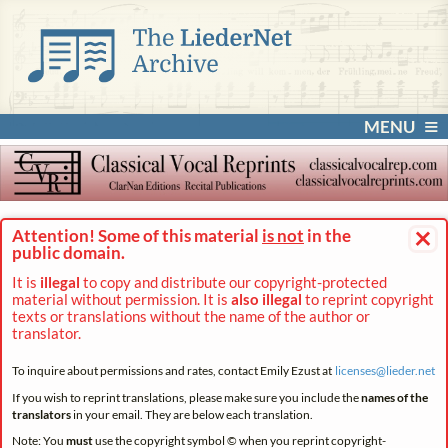
MENU
×
Attention! Some of this material
is not
in the
public domain.
It is
illegal
to copy and distribute our copyright-protected
material without permission. It is
also illegal
to reprint copyright
texts or translations without the name of the author or
translator.
To inquire about permissions and rates, contact Emily Ezust at
licenses@
lieder.
net
If you wish to reprint translations, please make sure you include the
names of the
translators
in your email. They are below each translation.
Note: You
must
use the copyright symbol © when you reprint copyright-