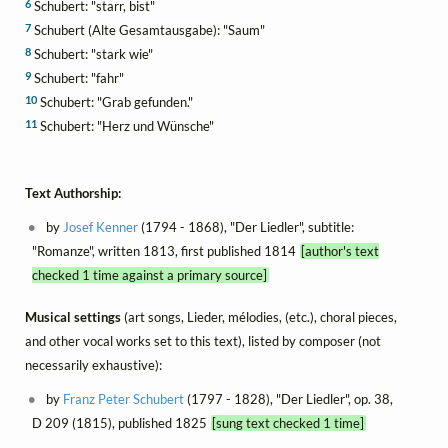
6
Schubert: "starr, bist"
7
Schubert (Alte Gesamtausgabe): "Saum"
8
Schubert: "stark wie"
9
Schubert: "fahr"
10
Schubert: "Grab gefunden."
11
Schubert: "Herz und Wünsche"
Text Authorship:
by
Josef Kenner
(1794 - 1868), "Der Liedler", subtitle:
"Romanze", written 1813, first published 1814
[author's text
checked 1 time against a primary source]
Musical settings
(art songs, Lieder, mélodies, (etc.), choral pieces,
and other vocal works set to this text), listed by composer (not
necessarily exhaustive):
by
Franz Peter Schubert
(1797 - 1828), "Der Liedler", op. 38,
D 209 (1815), published 1825
[sung text checked 1 time]