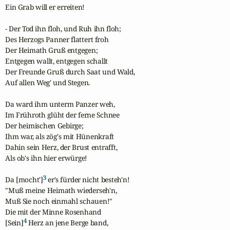
Ein Grab will er erreiten!

- Der Tod ihn floh, und Ruh ihn floh;

Des Herzogs Panner flattert froh

Der Heimath Gruß entgegen;

Entgegen wallt, entgegen schallt

Der Freunde Gruß durch Saat und Wald,

Auf allen Weg' und Stegen.

Da ward ihm unterm Panzer weh,

Im Frühroth glüht der ferne Schnee

Der heimischen Gebirge;

Ihm war, als zög's mit Hünenkraft

Dahin sein Herz, der Brust entrafft,

Als ob's ihn hier erwürge!

3
Da [mocht']
 er's fürder nicht besteh'n!

"Muß meine Heimath wiederseh'n,

Muß Sie noch einmahl schauen!"

Die mit der Minne Rosenhand

4
[Sein]
 Herz an jene Berge band,
