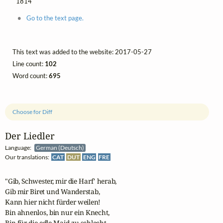
1814
Go to the text page.
This text was added to the website: 2017-05-27
Line count:
102
Word count:
695
Choose for Diff
Der Liedler
Language:
German (Deutsch)
Our translations:
CAT
DUT
ENG
FRE
"Gib, Schwester, mir die Harf' herab,

Gib mir Biret und Wanderstab,

Kann hier nicht fürder weilen!

Bin ahnenlos, bin nur ein Knecht,

Bin für die edle Maid zu schlecht,
