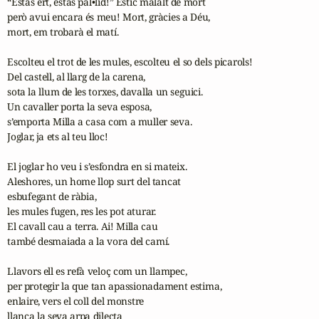
“Estàs ert, estàs pàl•lid!” Estic malalt de mort

però avui encara és meu! Mort, gràcies a Déu,

mort, em trobarà el matí.

Escolteu el trot de les mules, escolteu el so dels picarols!

Del castell, al llarg de la carena,

sota la llum de les torxes, davalla un seguici.

Un cavaller porta la seva esposa,

s’emporta Milla a casa com a muller seva.

Joglar, ja ets al teu lloc!

El joglar ho veu i s’esfondra en si mateix.

Aleshores, un home llop surt del tancat

esbufegant de ràbia,

les mules fugen, res les pot aturar.

El cavall cau a terra. Ai! Milla cau

també desmaiada a la vora del camí.

Llavors ell es refà veloç com un llampec,

per protegir la que tan apassionadament estima,

enlaire, vers el coll del monstre

llança la seva arpa dilecta
