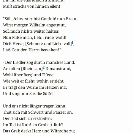
Muß stracks von hinnen eilen!

"Still, Schwester, bist Gottlob! nun Braut,

Wirst morgen Wilhelm angetraut,

Soll mich nichts weiter halten!

Nun küße mich, Leb, Trude, wohl!

1
Dieß Herze, [Schmerz und Liebe voll]
,

Laß Gott den Herrn bewalten!"

- Der Liedler zog durch manches Land,

2
Am alten [Rhein, am]
 Donaustrand,

Wohl über Berg' und Flüsse!

Wie weit er flieht, wohin er zieht,

Er trägt den Wurm im Herzen mit,

Und singt nur Sie, die Süße!

Und er's nicht länger tragen kann!

Thät sich mit Schwert und Panzer an,

Den Tod sich zu erstreiten:

Im Tod ist Ruh! im Grab ist Ruh'!

Das Grab deckt Herz und Wünsche zu;
