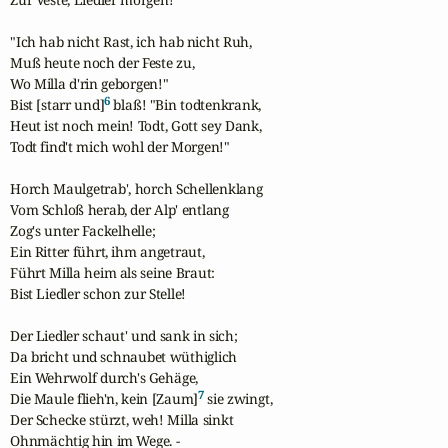
"Ich hab nicht Rast, ich hab nicht Ruh,

Muß heute noch der Feste zu,

Wo Milla d'rin geborgen!"

6
Bist [starr und]
 blaß! "Bin todtenkrank,

Heut ist noch mein! Todt, Gott sey Dank,

Todt find't mich wohl der Morgen!"

Horch Maulgetrab', horch Schellenklang

Vom Schloß herab, der Alp' entlang

Zog's unter Fackelhelle;

Ein Ritter führt, ihm angetraut,

Führt Milla heim als seine Braut:

Bist Liedler schon zur Stelle!

Der Liedler schaut' und sank in sich;

Da bricht und schnaubet wüthiglich

Ein Wehrwolf durch's Gehäge,

7
Die Maule flieh'n, kein [Zaum]
 sie zwingt,

Der Schecke stürzt, weh! Milla sinkt

Ohnmächtig hin im Wege. -
