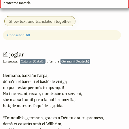
protected material.
Show text and translation together
Choose for Diff
El joglar
Language:
Catalan (Català)
after the
German (Deutsch)
Germana, baixa’m l’arpa,

dóna’m el barret i el bastó de viatge,

no puc restar per més temps aquí!

No tinc avantpassats, només sóc un servent,

sóc massa humil per a la noble donzella,

haig de marxar d’aquí de seguida.

“Tranquil•la, germana, gràcies a Déu tu ara ets promesa,

demà et casaràs amb el Wilhelm,
