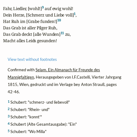
9
Fahr, Liedler, [wohl!]
 auf ewig wohl!

1
Dein Herze, [Schmerz und Liebe voll]
,

10
Hat Ruh im [Grabe funden!]
Das Grab ist aller Pilger Ruh,

11
Das Grab deckt [alle Wunden]
 zu,

Macht alles Leids gesunden!
View text without footnotes
Confirmed with
Selam. Ein Almanach für Freunde des
Mannigfaltigen
, Herausgegeben von I.F.Castelli, Vierter Jahrgang
1815, Wien, gedruckt und im Verlage bey Anton Strauß, pages
42-46.
1
Schubert: "schmerz- und liebevoll"
2
Schubert: "Rhein- und"
3
Schubert: "konnt'"
4
Schubert (Alte Gesamtausgabe): "Ein"
5
Schubert: "Wo Milla"