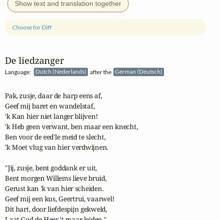
Show text and translation together
Choose for Diff
De liedzanger
Language:
Dutch (Nederlands)
after the
German (Deutsch)
Pak, zusje, daar de harp eens af,

Geef mij baret en wandelstaf,

'k Kan hier niet langer blijven!

'k Heb geen verwant, ben maar een knecht,

Ben voor de eed'le meid te slecht,

'k Moet vlug van hier verdwijnen.

"Jij, zusje, bent goddank er uit,

Bent morgen Willems lieve bruid,

Gerust kan 'k van hier scheiden.

Geef mij een kus, Geertrui, vaarwel!

Dit hart, door liefdespijn gekweld,

Laat God de Heer 't maar leiden."
