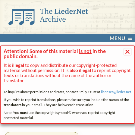
MENU
×
Attention! Some of this material
is not
in the
public domain.
It is
illegal
to copy and distribute our copyright-protected
material without permission. It is
also illegal
to reprint copyright
texts or translations without the name of the author or
translator.
To inquire about permissions and rates, contact Emily Ezust at
licenses@
lieder.
net
If you wish to reprint translations, please make sure you include the
names of the
translators
in your email. They are below each translation.
Note: You
must
use the copyright symbol © when you reprint copyright-
protected material.