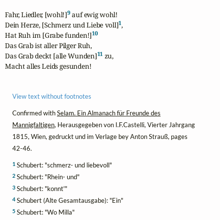
9
Fahr, Liedler, [wohl!]
 auf ewig wohl!

1
Dein Herze, [Schmerz und Liebe voll]
,

10
Hat Ruh im [Grabe funden!]
Das Grab ist aller Pilger Ruh,

11
Das Grab deckt [alle Wunden]
 zu,

Macht alles Leids gesunden!
View text without footnotes
Confirmed with
Selam. Ein Almanach für Freunde des
Mannigfaltigen
, Herausgegeben von I.F.Castelli, Vierter Jahrgang
1815, Wien, gedruckt und im Verlage bey Anton Strauß, pages
42-46.
1
Schubert: "schmerz- und liebevoll"
2
Schubert: "Rhein- und"
3
Schubert: "konnt'"
4
Schubert (Alte Gesamtausgabe): "Ein"
5
Schubert: "Wo Milla"