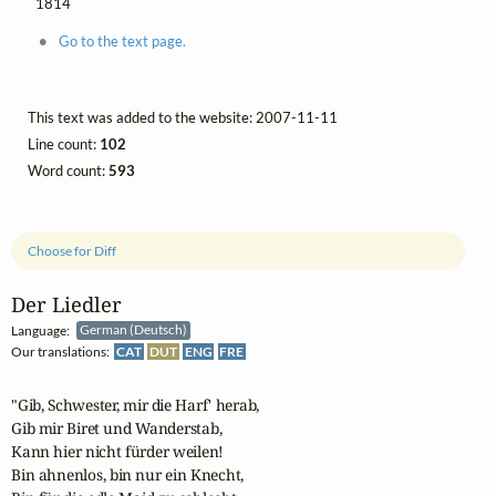
1814
Go to the text page.
This text was added to the website: 2007-11-11
Line count:
102
Word count:
593
Choose for Diff
Der Liedler
Language:
German (Deutsch)
Our translations:
CAT
DUT
ENG
FRE
"Gib, Schwester, mir die Harf' herab,

Gib mir Biret und Wanderstab,

Kann hier nicht fürder weilen!

Bin ahnenlos, bin nur ein Knecht,
