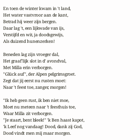
En toen de winter kwam in 't land,

Het water vastvroor aan de kant,

Betrad hij weer zijn bergen.

Daar lag 't, een lijkwade van ijs,

Verstijfd en wit, ja doodsgewijs,

Als duizend hunenzerken!

Beneden lag zijn vroeger dal,

Het graaf'lijk slot in d' avondval,

Met Milla erin verborgen.

"Glück auf", der Alpen pelgrimsgroet.

Zegt dat jij eerst nu rusten moet:

Naar 't feest toe, zanger, morgen!

"Ik heb geen rust, ik ben niet moe,

Moet nu meteen naar 't feesthuis toe,

Waar Milla zit verborgen.

"Je staart, bent bleek!" 'k Ben haast kapot,

'k Leef nog vandaag! Dood, dank zij God,

Dood vindt men mij maar morgen.
