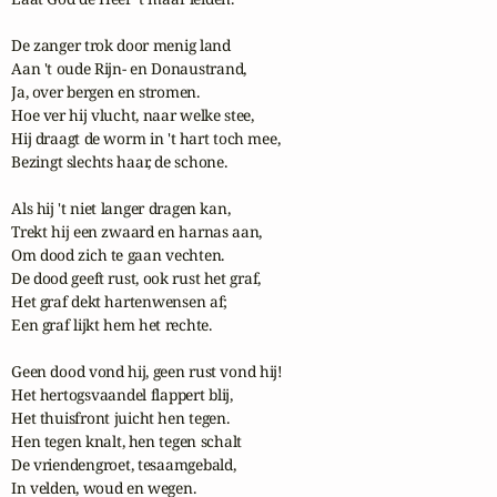
De zanger trok door menig land

Aan 't oude Rijn- en Donaustrand,

Ja, over bergen en stromen.

Hoe ver hij vlucht, naar welke stee,

Hij draagt de worm in 't hart toch mee,

Bezingt slechts haar, de schone.

Als hij 't niet langer dragen kan,

Trekt hij een zwaard en harnas aan,

Om dood zich te gaan vechten.

De dood geeft rust, ook rust het graf,

Het graf dekt hartenwensen af;

Een graf lijkt hem het rechte.

Geen dood vond hij, geen rust vond hij!

Het hertogsvaandel flappert blij,

Het thuisfront juicht hen tegen.

Hen tegen knalt, hen tegen schalt

De vriendengroet, tesaamgebald,

In velden, woud en wegen.
