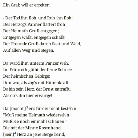
Ein Grab will er erreiten!

- Der Tod ihn floh, und Ruh ihn floh;

Des Herzogs Panner flattert froh

Der Heimath Gruß entgegen;

Entgegen wallt, entgegen schallt

Der Freunde Gruß durch Saat und Wald,

Auf allen Weg' und Stegen.

Da ward ihm unterm Panzer weh,

Im Frühroth glüht der ferne Schnee

Der heimischen Gebirge;

Ihm war, als zög's mit Hünenkraft

Dahin sein Herz, der Brust entrafft,

Als ob's ihn hier erwürge!

3
Da [mocht']
 er's fürder nicht besteh'n!

"Muß meine Heimath wiederseh'n,

Muß Sie noch einmahl schauen!"

Die mit der Minne Rosenhand

4
[Sein]
 Herz an jene Berge band,
