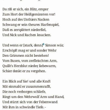
Da riß er sich, ein Blitz, empor

Zum Hort der Heißgeminnten vor!

Hoch auf des Unthiers Nacken

Schwang er sein theures Harfenspiel,

Daß es zersplittert niederfiel,

Und Nick und Rachen knacken.

8
Und wenn er [stark, denn]
 Simson wär,

Erschöpft mag er und sonder Wehr

Den Grimmen nicht bestehen!

Vom Busen, vom zerfleischten Arm,

Quillt's Herzblut nieder, liebewarm,

Schier denkt er zu vergehen.

Ein Blick auf Sie! und alle Kraft

Mit einmahl er zusammenrafft,

Die noch verborgen schliefe,

Ringt um den Wehrwolf Arm und Hand,

Und stürzt sich von der Felsenwand

Mit ihm in schwindle Tiefe. -
