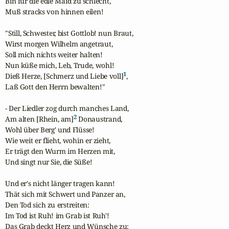
Bin für die edle Maid zu schlecht,

Muß stracks von hinnen eilen!

"Still, Schwester, bist Gottlob! nun Braut,

Wirst morgen Wilhelm angetraut,

Soll mich nichts weiter halten!

Nun küße mich, Leb, Trude, wohl!

1
Dieß Herze, [Schmerz und Liebe voll]
,

Laß Gott den Herrn bewalten!"

- Der Liedler zog durch manches Land,

2
Am alten [Rhein, am]
 Donaustrand,

Wohl über Berg' und Flüsse!

Wie weit er flieht, wohin er zieht,

Er trägt den Wurm im Herzen mit,

Und singt nur Sie, die Süße!

Und er's nicht länger tragen kann!

Thät sich mit Schwert und Panzer an,

Den Tod sich zu erstreiten:

Im Tod ist Ruh! im Grab ist Ruh'!

Das Grab deckt Herz und Wünsche zu;
