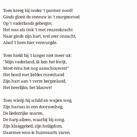
Toen kreeg hij onder 't pantser nood!

Ginds gloeit de sneeuw in 't morgenrood

Op 't vaderlands gebergte;

Het was als trok 't met reuzenkracht

Naar ginds zijn hart, wel zeer onzacht,

Alsof 't hem hier verwurgde.

Toen hield hij 't langer niet meer uit:

"Mijn vaderland, ik ben het kwijt,

Moet ééns het nog aanschouwen!"

Het bond met liefdes rozenhand

Zijn hart aan 't verre bergenland,

Het heerlijke, het blauwe!

Toen wierp hij schild en wapen weg,

Zijn harnas in een doornenheg;

De liederrijke snaren,

De harp alleen, waarbij hij zong,

Zijn klaaggebed, zijn heiligdom,

Daarmee wou-ie huiswaarts varen.
