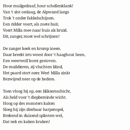
Hoor muilgedraaf, hoor schellenklank!

Van 't slot omlaag, de Alpwand langs

Trok 't onder fakkelschijnen.

Een ridder voert, als zoete buit,

Voert Milla mee naar huis als bruid.

Dit, zanger, moet wel schrijnen!

De zanger keek en kromp ineen.

Daar breekt iets woest door 't haaghout heen,

Een weerwolf komt gestoven.

De muildieren, zij vluchten blind,

Het paard stort neer. Wee! Milla zinkt

Bezwijmd neer op de bodem.

Toen vloog hij op, een bliksemschicht,

Als held voor 't diepbeminde wicht.

Hoog op des monsters kaken

Sloeg hij zijn dierbaar harpenspel,

Brekend in duizend splinters wel,

Dat nek en kaken kraken!
