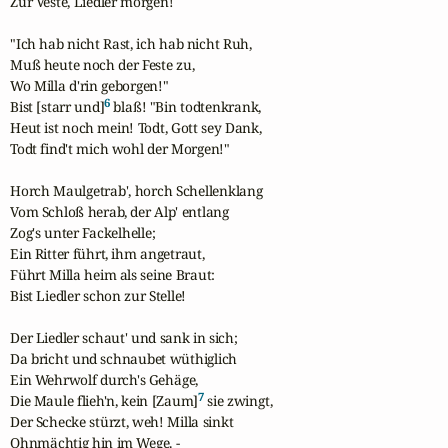
Zur Veste, Liedler morgen!

"Ich hab nicht Rast, ich hab nicht Ruh,

Muß heute noch der Feste zu,

Wo Milla d'rin geborgen!"

6
Bist [starr und]
 blaß! "Bin todtenkrank,

Heut ist noch mein! Todt, Gott sey Dank,

Todt find't mich wohl der Morgen!"

Horch Maulgetrab', horch Schellenklang

Vom Schloß herab, der Alp' entlang

Zog's unter Fackelhelle;

Ein Ritter führt, ihm angetraut,

Führt Milla heim als seine Braut:

Bist Liedler schon zur Stelle!

Der Liedler schaut' und sank in sich;

Da bricht und schnaubet wüthiglich

Ein Wehrwolf durch's Gehäge,

7
Die Maule flieh'n, kein [Zaum]
 sie zwingt,

Der Schecke stürzt, weh! Milla sinkt

Ohnmächtig hin im Wege. -
