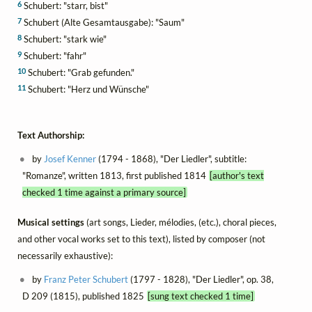
6
Schubert: "starr, bist"
7
Schubert (Alte Gesamtausgabe): "Saum"
8
Schubert: "stark wie"
9
Schubert: "fahr"
10
Schubert: "Grab gefunden."
11
Schubert: "Herz und Wünsche"
Text Authorship:
by
Josef Kenner
(1794 - 1868), "Der Liedler", subtitle:
"Romanze", written 1813, first published 1814
[author's text
checked 1 time against a primary source]
Musical settings
(art songs, Lieder, mélodies, (etc.), choral pieces,
and other vocal works set to this text), listed by composer (not
necessarily exhaustive):
by
Franz Peter Schubert
(1797 - 1828), "Der Liedler", op. 38,
D 209 (1815), published 1825
[sung text checked 1 time]