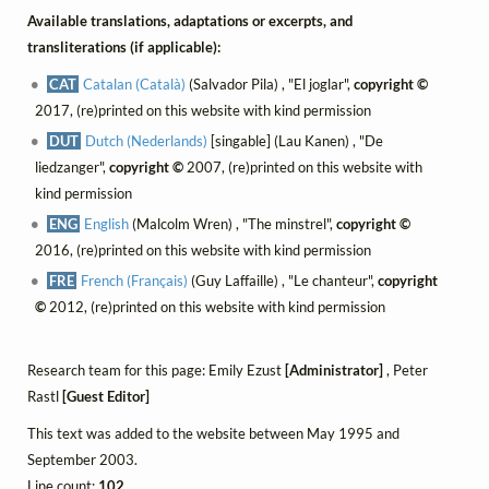
Available translations, adaptations or excerpts, and
transliterations (if applicable):
CAT
Catalan (Català)
(Salvador Pila) , "El joglar",
copyright ©
2017, (re)printed on this website with kind permission
DUT
Dutch (Nederlands)
[singable] (Lau Kanen) , "De
liedzanger",
copyright ©
2007, (re)printed on this website with
kind permission
ENG
English
(Malcolm Wren) , "The minstrel",
copyright ©
2016, (re)printed on this website with kind permission
FRE
French (Français)
(Guy Laffaille) , "Le chanteur",
copyright
©
2012, (re)printed on this website with kind permission
Research team for this page: Emily Ezust
[Administrator]
, Peter
Rastl
[Guest Editor]
This text was added to the website between May 1995 and
September 2003.
Line count:
102