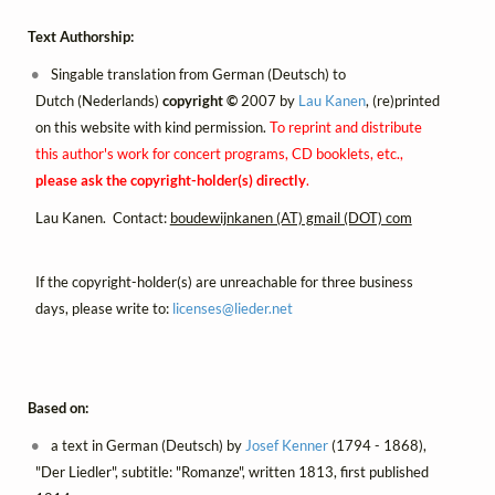
Text Authorship:
Singable translation from German (Deutsch) to
Dutch (Nederlands)
copyright ©
2007 by
Lau Kanen
, (re)printed
on this website with kind permission.
To reprint and distribute
this author's work for concert programs, CD booklets, etc.,
please ask the copyright-holder(s) directly
.
Lau Kanen. Contact:
boudewijnkanen (AT) gmail (DOT) com
If the copyright-holder(s) are unreachable for three business
days, please write to:
licenses@
lieder.
net
Based on:
a text in German (Deutsch) by
Josef Kenner
(1794 - 1868),
"Der Liedler", subtitle: "Romanze", written 1813, first published