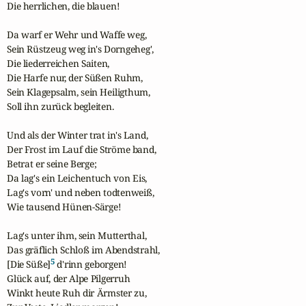
Die herrlichen, die blauen!

Da warf er Wehr und Waffe weg,

Sein Rüstzeug weg in's Dorngeheg',

Die liederreichen Saiten,

Die Harfe nur, der Süßen Ruhm,

Sein Klagepsalm, sein Heiligthum,

Soll ihn zurück begleiten.

Und als der Winter trat in's Land,

Der Frost im Lauf die Ströme band,

Betrat er seine Berge;

Da lag's ein Leichentuch von Eis,

Lag's vorn' und neben todtenweiß,

Wie tausend Hünen-Särge!

Lag's unter ihm, sein Mutterthal,

Das gräflich Schloß im Abendstrahl,

5
[Die Süße]
 d'rinn geborgen!

Glück auf, der Alpe Pilgerruh

Winkt heute Ruh dir Ärmster zu,
