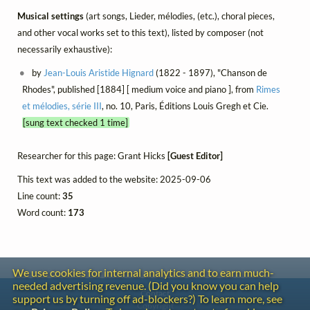
Musical settings
(art songs, Lieder, mélodies, (etc.), choral pieces,
and other vocal works set to this text), listed by composer (not
necessarily exhaustive):
by
Jean-Louis Aristide Hignard
(1822 - 1897), "Chanson de
Rhodes", published [1884] [ medium voice and piano ], from
Rimes
et mélodies, série III
, no. 10, Paris, Éditions Louis Gregh et Cie.
[sung text checked 1 time]
Researcher for this page: Grant Hicks
[Guest Editor]
This text was added to the website: 2025-09-06
Line count:
35
Word count:
173
We use cookies for internal analytics and to earn much-
needed advertising revenue. (Did you know you can help
Contact
support us by turning off ad-blockers?) To learn more, see
Copyright