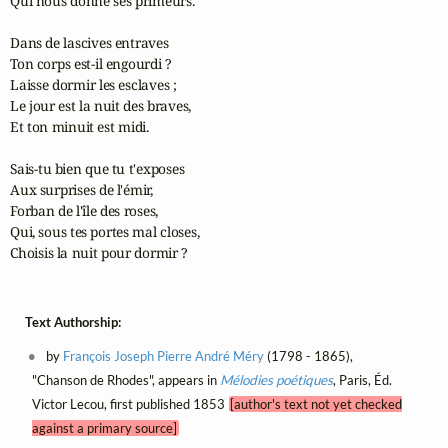
Qui nous donne ses primeurs.

Dans de lascives entraves

Ton corps est-il engourdi ?

Laisse dormir les esclaves ;

Le jour est la nuit des braves,

Et ton minuit est midi.

Sais-tu bien que tu t'exposes

Aux surprises de l'émir,

Forban de l'île des roses,

Qui, sous tes portes mal closes,

Choisis la nuit pour dormir ?
Text Authorship:
by
François Joseph Pierre André Méry
(1798 - 1865),
"Chanson de Rhodes", appears in
Mélodies poétiques
, Paris, Éd.
Victor Lecou, first published 1853
[author's text not yet checked
against a primary source]