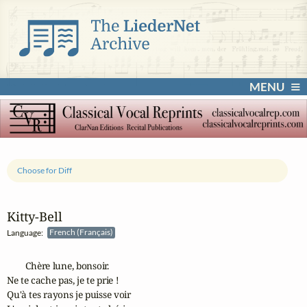
MENU
Choose for Diff
Kitty‑Bell
Language:
French (Français)
        Chère lune, bonsoir.

Ne te cache pas, je te prie !

Qu'à tes rayons je puisse voir
