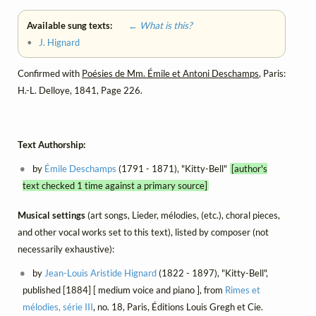
Available sung texts:
← What is this?
•
J. Hignard
Confirmed with
Poésies de Mm. Émile et Antoni Deschamps
, Paris:
H.-L. Delloye, 1841, Page 226.
Text Authorship:
by
Émile Deschamps
(1791 - 1871), "Kitty-Bell"
[author's
text checked 1 time against a primary source]
Musical settings
(art songs, Lieder, mélodies, (etc.), choral pieces,
and other vocal works set to this text), listed by composer (not
necessarily exhaustive):
by
Jean-Louis Aristide Hignard
(1822 - 1897), "Kitty-Bell",
published [1884] [ medium voice and piano ], from
Rimes et
mélodies, série III
, no. 18, Paris, Éditions Louis Gregh et Cie.