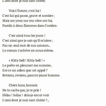
L'ami dont je suis tant chérie.

        Voici l'heure, c'est lui !

C'est lui qui passe, grave et sombre ;

Mais ses yeux sur ma vitre ont lui,

Pareils à deux flammes dans l'ombre.

        C'est ainsi tous les jours !

C'est ainsi que je sais qu'il m'aime ;

Pas un seul mot de nos amours...

Le roman s'achève en nous-même.

        « Kitty-bell ! Kitty-bell ! »

Le poëte en pleurant me nomme..

Est-ce un adieu que cet appel ?

Reviens, reviens, pauvre jeune homme.

        Chère lune, bonsoir.

Ne te cache pas, je te prie !

Hélas ! hélas ! dois-je encor voir

L'ami dont je suis tant chérie ?...