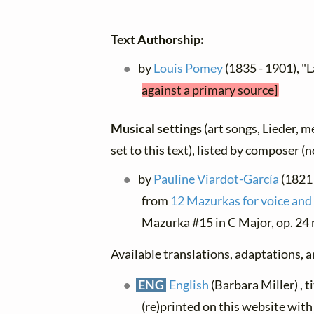
Text Authorship:
by
Louis Pomey
(1835 - 1901), "L
against a primary source]
Musical settings
(art songs, Lieder, m
set to this text), listed by composer (
by
Pauline Viardot-García
(1821 
from
12 Mazurkas for voice and
Mazurka #15 in C Major, op. 24 n
Available translations, adaptations, an
ENG
English
(Barbara Miller) , ti
(re)printed on this website wit