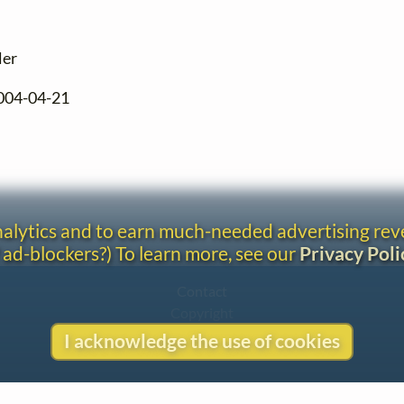
ler
2004-04-21
analytics and to earn much-needed advertising re
 ad-blockers?) To learn more, see our
Privacy Poli
Contact
Copyright
Privacy
I acknowledge the use of cookies
Copyright © 2026 The LiederNet Archive