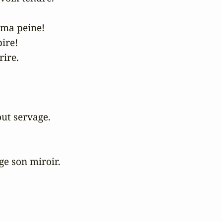
 ma peine!

re!

ire.

out servage.

ge son miroir.
