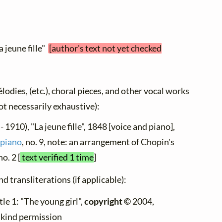
a jeune fille"
[author's text not yet checked
élodies, (etc.), choral pieces, and other vocal works
not necessarily exhaustive):
- 1910), "La jeune fille", 1848 [voice and piano],
 piano
, no. 9, note: an arrangement of Chopin's
o. 2 [
text verified 1 time
]
d transliterations (if applicable):
tle 1: "The young girl",
copyright ©
2004,
h kind permission