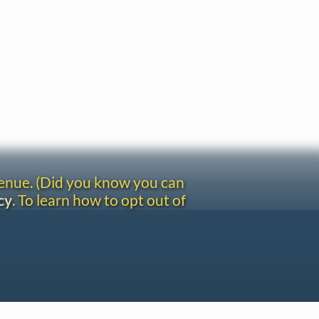
venue. (Did you know you can
cy
. To learn how to opt out of
Site redesign by Shawn Thuris