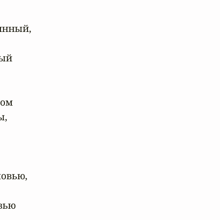
нный,

ый

ом

,

овью,

ью
