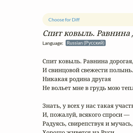
Choose for Diff
Спит ковыль. Равнина 
Language:
Russian (Русский)
Спит ковыль. Равнина дорогая,
И свинцовой свежести полынь.
Никакая родина другая

Не вольет мне в грудь мою теп
Знать, у всех у нас такая участь
И, пожалуй, всякого спроси —

Радуясь, свирепствуя и мучась,

Хорошо живется на Руси.
