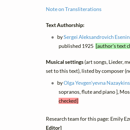
Note on Transliterations
Text Authorship:
by
Sergei Aleksandrovich Esenin
published 1925
[author's text 
Musical settings
(art songs, Lieder, m
set to this text), listed by composer (
by
Olga Yevgen'yevna Nazaykin
sopranos, flute and piano ], M
checked]
Research team for this page: Emily E
Editor]