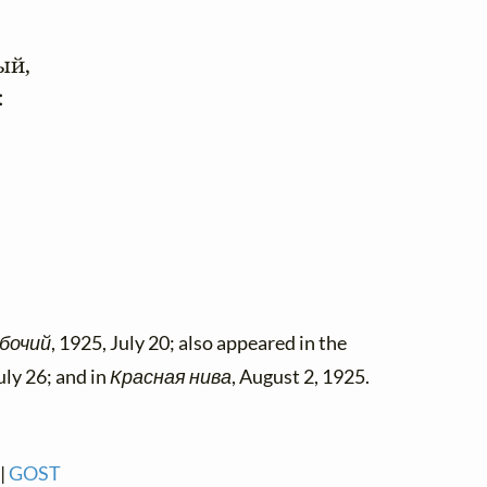
й,





бочий
, 1925, July 20; also appeared in the
uly 26; and in
Красная нива
, August 2, 1925.
|
GOST