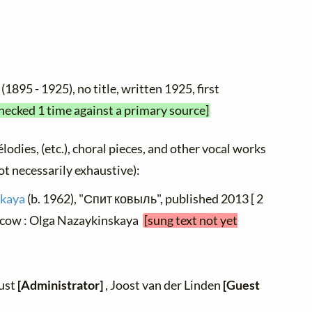
(1895 - 1925), no title, written 1925, first
checked 1 time against a primary source]
élodies, (etc.), choral pieces, and other vocal works
not necessarily exhaustive):
skaya
(b. 1962), "Спит ковыль", published 2013 [ 2
oscow : Olga Nazaykinskaya
[sung text not yet
zust
[Administrator]
, Joost van der Linden
[Guest