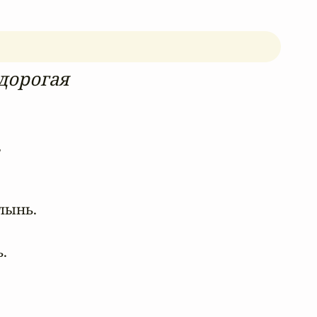
дорогая




лынь.

.
