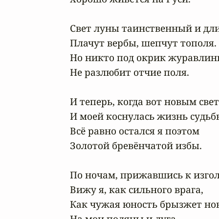
Свет луны таинственный и дли
Плачут вербы, шепчут тополя.

Но никто под окрик журавлин
Не разлюбит отчие поля.

И теперь, когда вот новым свет
И моей коснулась жизнь судьбы
Всё равно остался я поэтом

Золотой бревёнчатой избы.

По ночам, прижавшись к изгол
Вижу я, как сильного врага,

Как чужая юность брызжет нов
На мои поляны и луга.
