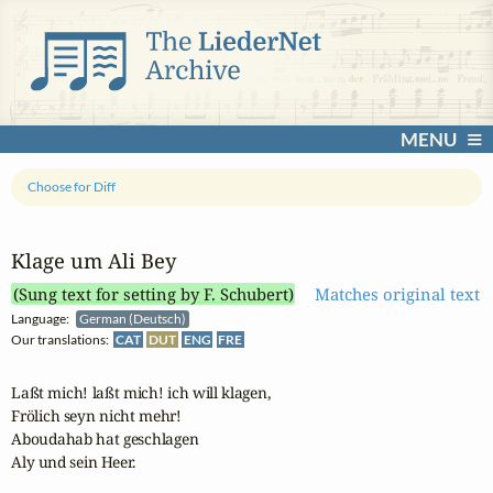
MENU
Choose for Diff
Klage um Ali Bey
(Sung text for setting by F. Schubert)
Matches original text
Language:
German (Deutsch)
Our translations:
CAT
DUT
ENG
FRE
Laßt mich! laßt mich! ich will klagen,

Frölich seyn nicht mehr!

Aboudahab hat geschlagen

Aly und sein Heer.
