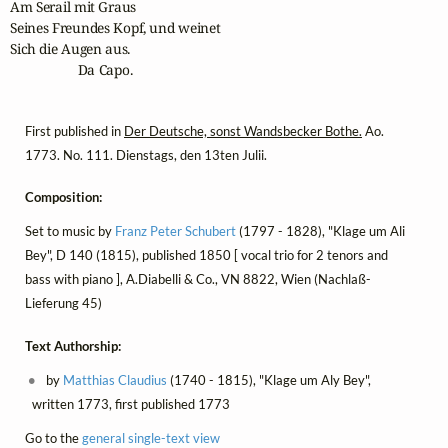
Am Serail mit Graus

Seines Freundes Kopf, und weinet

Sich die Augen aus.

                    Da Capo.
First published in
Der Deutsche, sonst Wandsbecker Bothe.
Ao.
1773. No. 111. Dienstags, den 13ten Julii.
Composition:
Set to music by
Franz Peter Schubert
(1797 - 1828), "Klage um Ali
Bey", D 140 (1815), published 1850 [ vocal trio for 2 tenors and
bass with piano ], A.Diabelli & Co., VN 8822, Wien (Nachlaß-
Lieferung 45)
Text Authorship:
by
Matthias Claudius
(1740 - 1815), "Klage um Aly Bey",
written 1773, first published 1773
Go to the
general single-text view