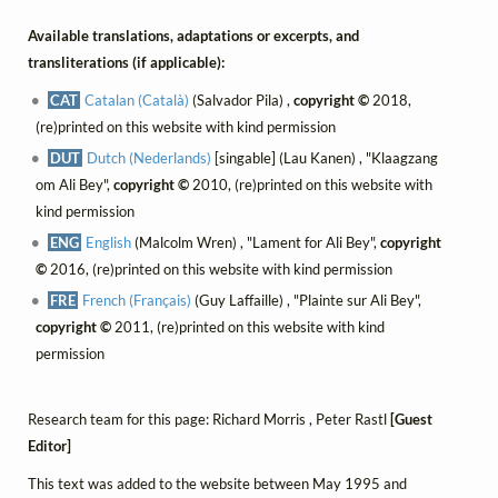
Available translations, adaptations or excerpts, and
transliterations (if applicable):
CAT
Catalan (Català)
(Salvador Pila) ,
copyright ©
2018,
(re)printed on this website with kind permission
DUT
Dutch (Nederlands)
[singable] (Lau Kanen) , "Klaagzang
om Ali Bey",
copyright ©
2010, (re)printed on this website with
kind permission
ENG
English
(Malcolm Wren) , "Lament for Ali Bey",
copyright
©
2016, (re)printed on this website with kind permission
FRE
French (Français)
(Guy Laffaille) , "Plainte sur Ali Bey",
copyright ©
2011, (re)printed on this website with kind
permission
Research team for this page: Richard Morris , Peter Rastl
[Guest
Editor]
This text was added to the website between May 1995 and