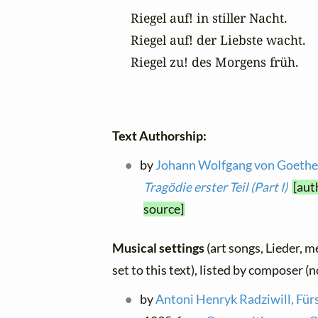
Riegel auf! in stiller Nacht.

Riegel auf! der Liebste wacht.

Text Authorship:
by
Johann Wolfgang von Goeth
Tragödie erster Teil (Part I)
[aut
source]
Musical settings
(art songs, Lieder, m
set to this text), listed by composer (
by
Antoni Henryk Radziwill, Für