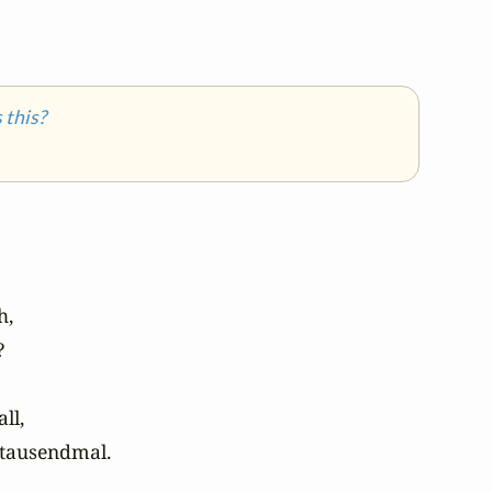
this?
,



l,

tausendmal.
