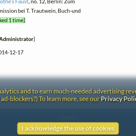
öthe's Faust
, no. 12, Berlin: Zum
mission bei T. Trautwein, Buch-und
ked 1 time]
Administrator
]
2014-12-17
analytics and to earn much-needed advertising re
 ad-blockers?) To learn more, see our
Privacy Poli
Contact
Copyright
I acknowledge the use of cookies
Privacy