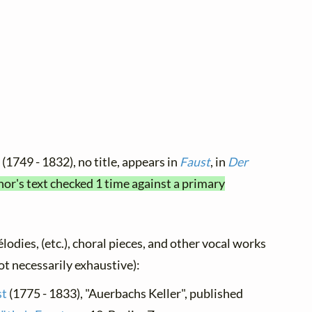
e
(1749 - 1832), no title, appears in
Faust
, in
Der
hor's text checked 1 time against a primary
élodies, (etc.), choral pieces, and other vocal works
not necessarily exhaustive):
st
(1775 - 1833), "Auerbachs Keller", published