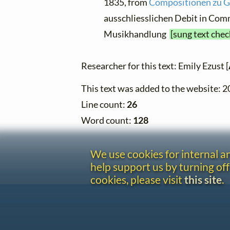
1835, from
Compositionen zu G
ausschliesslichen Debit in Com
Musikhandlung
[sung text chec
Researcher for this text: Emily Ezust [
This text was added to the website: 
Line count:
26
Word count:
128
We use cookies for internal 
help support us by turning off
cookies, please visit
this site
.