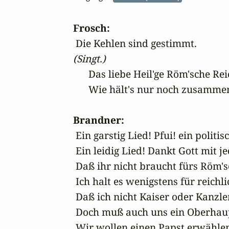
Frosch:
(Singt.)
      Das liebe Heil'ge Röm'sche Reic
      Wie hält's nur noch zusammen
Brandner:
 Ein garstig Lied! Pfui! ein politisc
 Ein leidig Lied! Dankt Gott mit 
 Daß ihr nicht braucht fürs Röm's
 Ich halt es wenigstens für reichl
 Daß ich nicht Kaiser oder Kanzler
 Doch muß auch uns ein Oberhaupt
 Wir wollen einen Papst erwählen