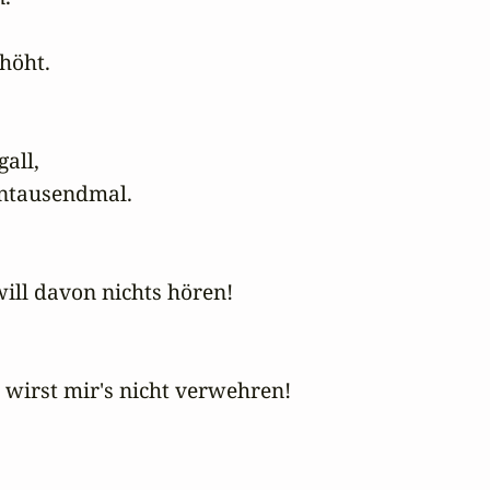
öht.

all,

entausendmal.

ill davon nichts hören!

irst mir's nicht verwehren!
