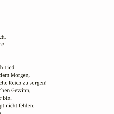
h,

?

h Lied

jedem Morgen,

che Reich zu sorgen!

ichen Gewinn,

 bin.

 nicht fehlen;

.
