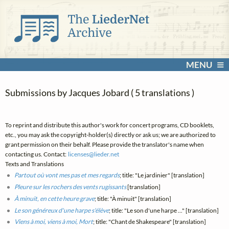
MENU
Submissions by Jacques Jobard ( 5 translations )
To reprint and distribute this author's work for concert programs, CD booklets,
etc., you may ask the copyright-holder(s) directly or ask us; we are authorized to
grant permission on their behalf. Please provide the translator's name when
contacting us. Contact:
licenses@
lieder.
net
Texts and Translations
Partout où vont mes pas et mes regards
; title: "Le jardinier" [translation]
Pleure sur les rochers des vents rugissants
[translation]
À minuit, en cette heure grave
; title: "À minuit" [translation]
Le son généreux d'une harpe s'élève
; title: "Le son d'une harpe ..." [translation]
Viens à moi, viens à moi, Mort
; title: "Chant de Shakespeare" [translation]