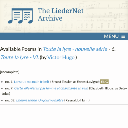
MENU
Available Poems in
Toute la lyre - nouvelle série
- 6.
Toute la lyre - VI.
(by
Victor Hugo
)
[Incomplete]
no. 1.
Lorsque ma main frémit
(Ernest Tessier, as Ernest Lavigne)
ENG
no. 7.
Certe, elle n'était pas femme et charmante en vain
(Elizabeth Illouz, as Betsy
Jolas)
no. 32.
L'heure sonne. Un jour va naître
(Reynaldo Hahn)