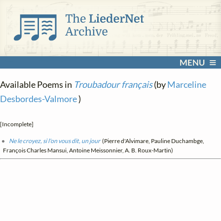
MENU
Available Poems in
Troubadour français
(by
Marceline
Desbordes-Valmore
)
[Incomplete]
Ne le croyez, si l'on vous dit, un jour
(Pierre d'Alvimare, Pauline Duchambge,
François Charles Mansui, Antoine Meissonnier, A. B. Roux-Martin)