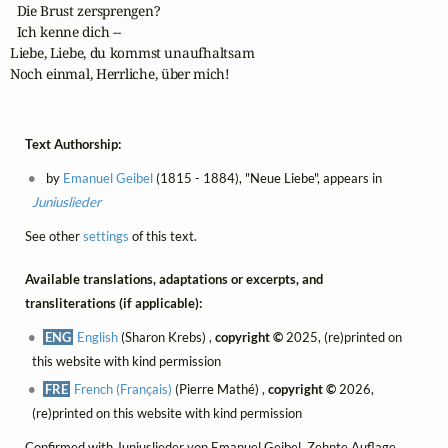
  Die Brust zersprengen?

  Ich kenne dich --

Liebe, Liebe, du kommst unaufhaltsam

Noch einmal, Herrliche, über mich!
Text Authorship:
by
Emanuel Geibel
(1815 - 1884), "Neue Liebe", appears in
Juniuslieder
See other
settings
of this text.
Available translations, adaptations or excerpts, and
transliterations (if applicable):
ENG
English
(Sharon Krebs) ,
copyright ©
2025, (re)printed on
this website with kind permission
FRE
French (Français)
(Pierre Mathé) ,
copyright ©
2026,
(re)printed on this website with kind permission
Confirmed with
Juniuslieder von Emanuel Geibel
, Zehnte Auflage,