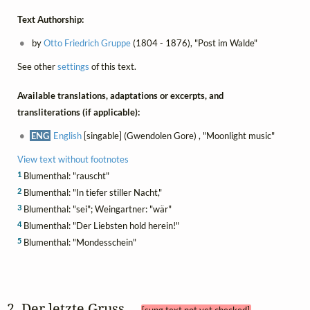
Text Authorship:
by
Otto Friedrich Gruppe
(1804 - 1876), "Post im Walde"
See other
settings
of this text.
Available translations, adaptations or excerpts, and
transliterations (if applicable):
ENG
English
[singable] (Gwendolen Gore) , "Moonlight music"
View text without footnotes
1
Blumenthal: "rauscht"
2
Blumenthal: "In tiefer stiller Nacht,"
3
Blumenthal: "sei"; Weingartner: "wär"
4
Blumenthal: "Der Liebsten hold herein!"
5
Blumenthal: "Mondesschein"
2. Der letzte Gruss 