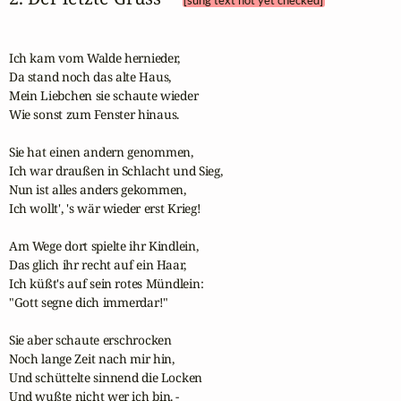
[sung text not yet checked]
Ich kam vom Walde hernieder,

Da stand noch das alte Haus,

Mein Liebchen sie schaute wieder

Wie sonst zum Fenster hinaus.

Sie hat einen andern genommen,

Ich war draußen in Schlacht und Sieg,

Nun ist alles anders gekommen,

Ich wollt', 's wär wieder erst Krieg!

Am Wege dort spielte ihr Kindlein,

Das glich ihr recht auf ein Haar,

Ich küßt's auf sein rotes Mündlein:

"Gott segne dich immerdar!"

Sie aber schaute erschrocken

Noch lange Zeit nach mir hin,

Und schüttelte sinnend die Locken

Und wußte nicht wer ich bin. -
