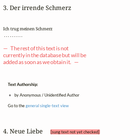
3. Der irrende Schmerz
Ich trug meinen Schmerz

 . . . . . . . . . .

— The rest of this text is not
currently in the database but will be
added as soon as we obtain it. —
Text Authorship:
by Anonymous / Unidentified Author
Go to the
general single-text view
4. Neue Liebe 
[sung text not yet checked]