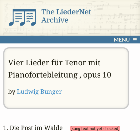
MENU
Vier Lieder für Tenor mit
Pianofortebleitung , opus 10
by
Ludwig Bunger
1. Die Post im Walde 
[sung text not yet checked]