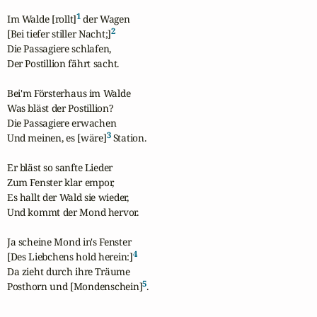
1
Im Walde [rollt]
 der Wagen

2
[Bei tiefer stiller Nacht;]
Die Passagiere schlafen,

Der Postillion fährt sacht.

Bei'm Försterhaus im Walde

Was bläst der Postillion?

Die Passagiere erwachen

3
Und meinen, es [wäre]
 Station.

Er bläst so sanfte Lieder

Zum Fenster klar empor,

Es hallt der Wald sie wieder,

Und kommt der Mond hervor.

Ja scheine Mond in's Fenster

4
[Des Liebchens hold herein:]
Da zieht durch ihre Träume

5
Posthorn und [Mondenschein]
.