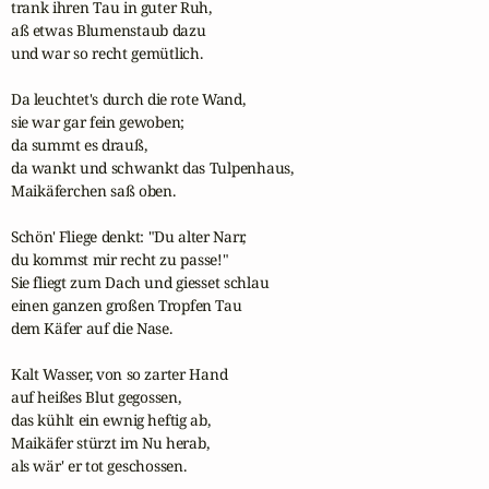
trank ihren Tau in guter Ruh,

aß etwas Blumenstaub dazu

und war so recht gemütlich.

Da leuchtet's durch die rote Wand,

sie war gar fein gewoben;

da summt es drauß,

da wankt und schwankt das Tulpenhaus,

Maikäferchen saß oben.

Schön' Fliege denkt: "Du alter Narr,

du kommst mir recht zu passe!"

Sie fliegt zum Dach und giesset schlau

einen ganzen großen Tropfen Tau

dem Käfer auf die Nase.

Kalt Wasser, von so zarter Hand

auf heißes Blut gegossen,

das kühlt ein ewnig heftig ab,

Maikäfer stürzt im Nu herab,

als wär' er tot geschossen.
