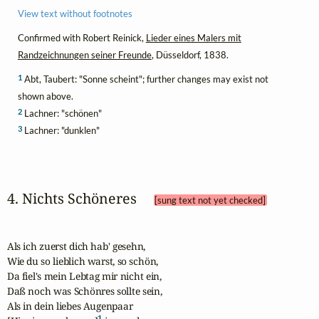
View text without footnotes
Confirmed with Robert Reinick,
Lieder eines Malers mit
Randzeichnungen seiner Freunde
, Düsseldorf, 1838.
1
Abt, Taubert: "Sonne scheint"; further changes may exist not
shown above.
2
Lachner: "schönen"
3
Lachner: "dunklen"
4. Nichts Schöneres 
[sung text not yet checked]
Als ich zuerst dich hab' gesehn,

Wie du so lieblich warst, so schön,

Da fiel's mein Lebtag mir nicht ein,

Daß noch was Schönres sollte sein,

Als in dein liebes Augenpaar

1