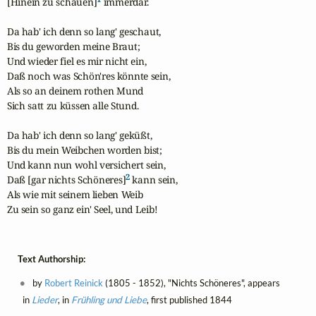
[Hinein zu schauen]
 immerdar.

Da hab' ich denn so lang' geschaut,

Bis du geworden meine Braut;

Und wieder fiel es mir nicht ein,

Daß noch was Schön'res könnte sein,

Als so an deinem rothen Mund

Sich satt zu küssen alle Stund.

Da hab' ich denn so lang' geküßt,

Bis du mein Weibchen worden bist;

Und kann nun wohl versichert sein,

2
Daß [gar nichts Schöneres]
 kann sein,

Als wie mit seinem lieben Weib

Zu sein so ganz ein' Seel, und Leib!
Text Authorship:
by
Robert Reinick
(1805 - 1852), "Nichts Schöneres", appears
in
Lieder
, in
Frühling und Liebe
, first published 1844