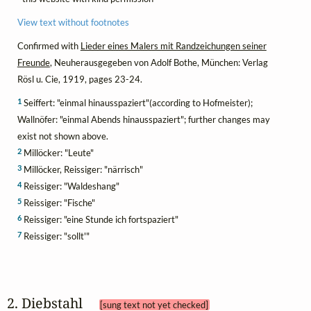
View text without footnotes
Confirmed with
Lieder eines Malers mit Randzeichungen seiner
Freunde
, Neuherausgegeben von Adolf Bothe, München: Verlag
Rösl u. Cie, 1919, pages 23-24.
1
Seiffert: "einmal hinausspaziert"(according to Hofmeister);
Wallnöfer: "einmal Abends hinausspaziert"; further changes may
exist not shown above.
2
Millöcker: "Leute"
3
Millöcker, Reissiger: "närrisch"
4
Reissiger: "Waldeshang"
5
Reissiger: "Fische"
6
Reissiger: "eine Stunde ich fortspaziert"
7
Reissiger: "sollt'"
2. Diebstahl 
[sung text not yet checked]