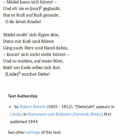
-- Mädel kann sich hüten! --

2
Und eh' sie es [nur]
 geglaubt,

Hat er Kuß auf Kuß geraubt.

  O du böser Knabe!

Mädel mußt' sich fügen drin,

Denn mit Kuß und Blüten

Ging auch Herz und Hand dahin,

-- Konnt' sich nicht mehr hüten! --

Und so stahlen, auf mein Wort,

Beid' am Ende selbst sich fort.

3
  [Liebe]
 machet Diebe!
Text Authorship:
by
Robert Reinick
(1805 - 1852), "Diebstahl", appears in
Lieder
, in
Romanzen und Balladen [formerly Bilder]
, first
published 1844
See other
settings
of this text.