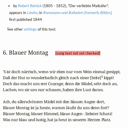
by
Robert Reinick
(1805 - 1852), "Der verliebte Maikäfer",
appears in
Lieder
, in
Romanzen und Balladen [formerly Bilder]
,
first published 1844
See other
settings
of this text.
6. Blauer Montag 
[sung text not yet checked]
'S ist doch närrisch, wenn wir eben nur vom Wein einmal genippt,

1
Daß der Hut so wunderbarlich gleich nach einer [Seite]
 kippt!

Doch das macht uns erst Courage; denn die Mädel, seht doch an,

Lachen, wo sie uns nur schauen, haben ihre Lust daran.

Ach, du allerschönstes Mädel mit den blauen Augen dort,

Blauer Montag ist ja heute, warum läufst du uns denn fort?

Blauer Montag, blauer Himmel, blaue Augen - liebster Schatz!

Was nur blau und lustig, hat ja heut in unserm Herzen Platz.
