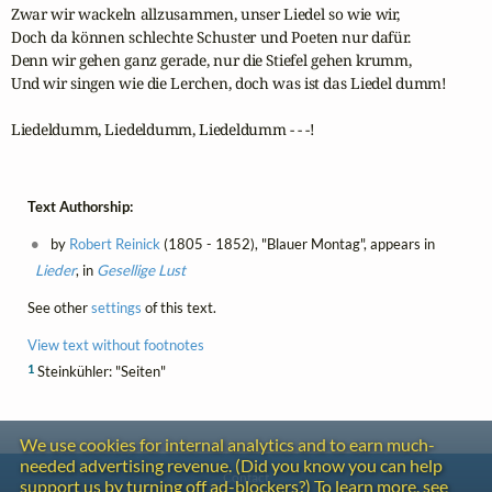
Zwar wir wackeln allzusammen, unser Liedel so wie wir,

Doch da können schlechte Schuster und Poeten nur dafür.

Denn wir gehen ganz gerade, nur die Stiefel gehen krumm,

Und wir singen wie die Lerchen, doch was ist das Liedel dumm!

Liedeldumm, Liedeldumm, Liedeldumm - - -!
Text Authorship:
by
Robert Reinick
(1805 - 1852), "Blauer Montag", appears in
Lieder
, in
Gesellige Lust
See other
settings
of this text.
View text without footnotes
1
Steinkühler: "Seiten"
We use cookies for internal analytics and to earn much-
needed advertising revenue. (Did you know you can help
Contact
support us by turning off ad-blockers?) To learn more, see