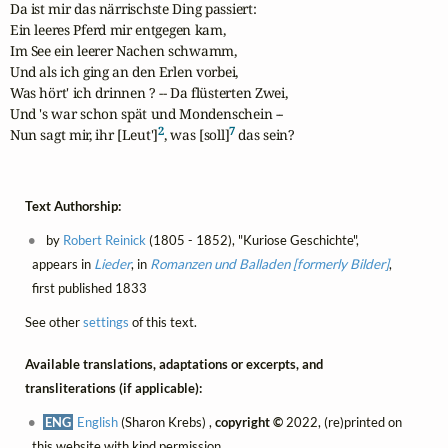
Da ist mir das närrischste Ding passiert:

Ein leeres Pferd mir entgegen kam,

Im See ein leerer Nachen schwamm,

Und als ich ging an den Erlen vorbei,

Was hört' ich drinnen ? -- Da flüsterten Zwei,

Und 's war schon spät und Mondenschein --

2
7
Nun sagt mir, ihr [Leut']
, was [soll]
 das sein?
Text Authorship:
by
Robert Reinick
(1805 - 1852), "Kuriose Geschichte",
appears in
Lieder
, in
Romanzen und Balladen [formerly Bilder]
,
first published 1833
See other
settings
of this text.
Available translations, adaptations or excerpts, and
transliterations (if applicable):
ENG
English
(Sharon Krebs) ,
copyright ©
2022, (re)printed on
this website with kind permission