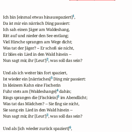
1
Ich bin [einmal etwas hinausspaziert]
,

Da ist mir ein närrisch Ding passiert:

Ich sah einen Jäger am Waldeshang,

Ritt auf und nieder den See entlang;

Viel Hirsche sprangen am Wege dicht;

Was tat der Jäger? -- Er schoß sie nicht,

Er blies ein Lied in den Wald hinein --

2
Nun sagt mir, ihr [Leut']
, was soll das sein?

Und als ich weiter bin fort spaziert,

3
Ist wieder ein [närrisches]
 Ding mir passiert:

In kleinem Kahn eine Fischerin

4
Fuhr stets am [Waldeshange]
 dahin;

5
Rings sprangen die [Fischlein]
 im Abendlicht;

Was tat das Mädchen? -- Sie fing sie nicht,

Sie sang ein Lied in den Wald hinein --

2
Nun sagt mir, ihr [Leut']
, was soll das sein?

6
Und als [ich wieder zurück spaziert]
,
