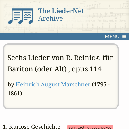
MENU
Sechs Lieder von R. Reinick, für
Bariton (oder Alt) , opus 114
by
Heinrich August Marschner
(1795 -
1861)
1. Kuriose Geschichte 
[sung text not yet checked]