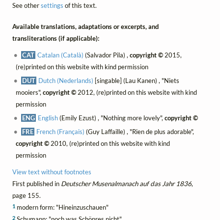
See other
settings
of this text.
Available translations, adaptations or excerpts, and
transliterations (if applicable):
CAT
Catalan (Català)
(Salvador Pila) ,
copyright ©
2015,
(re)printed on this website with kind permission
DUT
Dutch (Nederlands)
[singable] (Lau Kanen) , "Niets
mooiers",
copyright ©
2012, (re)printed on this website with kind
permission
ENG
English
(Emily Ezust) , "Nothing more lovely",
copyright ©
FRE
French (Français)
(Guy Laffaille) , "Rien de plus adorable",
copyright ©
2010, (re)printed on this website with kind
permission
View text without footnotes
First published in
Deutscher Musenalmanach auf das Jahr 1836
,
page 155.
1
modern form: "Hineinzuschauen"
2
Schumann: "noch was Schönres nicht"