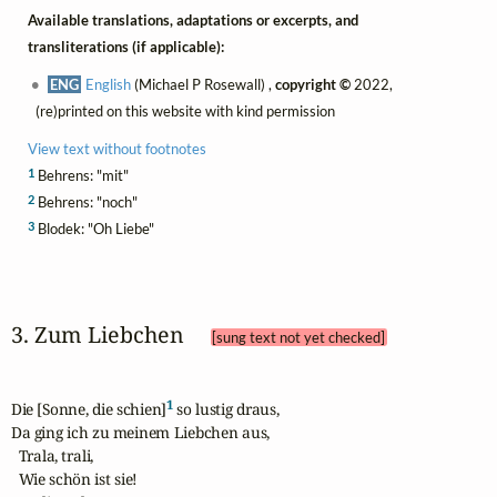
Available translations, adaptations or excerpts, and
transliterations (if applicable):
ENG
English
(Michael P Rosewall) ,
copyright ©
2022,
(re)printed on this website with kind permission
View text without footnotes
1
Behrens: "mit"
2
Behrens: "noch"
3
Blodek: "Oh Liebe"
3. Zum Liebchen 
[sung text not yet checked]
1
Die [Sonne, die schien]
 so lustig draus,

Da ging ich zu meinem Liebchen aus,

  Trala, trali,

  Wie schön ist sie!
