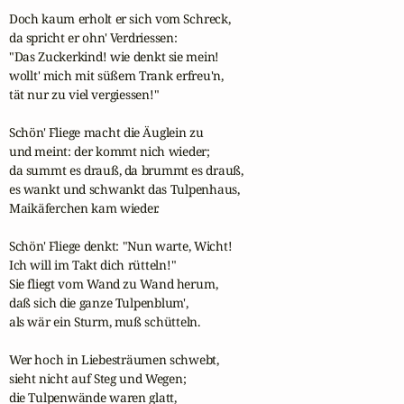
Doch kaum erholt er sich vom Schreck,

da spricht er ohn' Verdriessen:

"Das Zuckerkind! wie denkt sie mein!

wollt' mich mit süßem Trank erfreu'n,

tät nur zu viel vergiessen!"

Schön' Fliege macht die Äuglein zu

und meint: der kommt nich wieder;

da summt es drauß, da brummt es drauß,

es wankt und schwankt das Tulpenhaus,

Maikäferchen kam wieder.

Schön' Fliege denkt: "Nun warte, Wicht!

Ich will im Takt dich rütteln!"

Sie fliegt vom Wand zu Wand herum,

daß sich die ganze Tulpenblum',

als wär ein Sturm, muß schütteln.

Wer hoch in Liebesträumen schwebt,

sieht nicht auf Steg und Wegen;

die Tulpenwände waren glatt,
