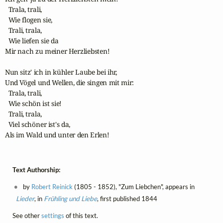
  Trala, trali,

  Wie flogen sie,

  Trali, trala,

  Wie liefen sie da

Mir nach zu meiner Herzliebsten!

Nun sitz' ich in kühler Laube bei ihr,

Und Vögel und Wellen, die singen mit mir:

  Trala, trali,

  Wie schön ist sie!

  Trali, trala,

  Viel schöner ist's da,

Als im Wald und unter den Erlen!
Text Authorship:
by
Robert Reinick
(1805 - 1852), "Zum Liebchen", appears in
Lieder
, in
Frühling und Liebe
, first published 1844
See other
settings
of this text.