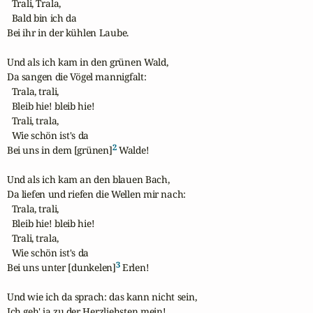
  Trali, Trala,

  Bald bin ich da

Bei ihr in der kühlen Laube.

Und als ich kam in den grünen Wald,

Da sangen die Vögel mannigfalt:

  Trala, trali,

  Bleib hie! bleib hie!

  Trali, trala,

  Wie schön ist's da

2
Bei uns in dem [grünen]
 Walde!

Und als ich kam an den blauen Bach,

Da liefen und riefen die Wellen mir nach: 

  Trala, trali,

  Bleib hie! bleib hie!

  Trali, trala,

  Wie schön ist's da

3
Bei uns unter [dunkelen]
 Erlen!

Und wie ich da sprach: das kann nicht sein,

Ich geh' ja zu der Herzliehsten mein!
