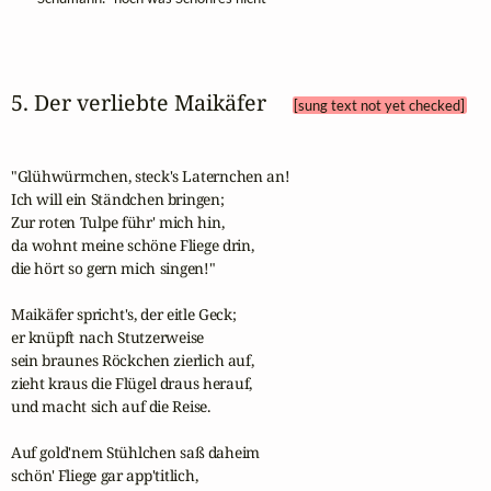
5. Der verliebte Maikäfer 
[sung text not yet checked]
"Glühwürmchen, steck's Laternchen an!

Ich will ein Ständchen bringen;

Zur roten Tulpe führ' mich hin,

da wohnt meine schöne Fliege drin,

die hört so gern mich singen!"

Maikäfer spricht's, der eitle Geck;

er knüpft nach Stutzerweise

sein braunes Röckchen zierlich auf,

zieht kraus die Flügel draus herauf,

und macht sich auf die Reise.

Auf gold'nem Stühlchen saß daheim

schön' Fliege gar app'titlich,
