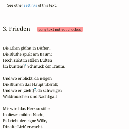
See other
settings
of this text.
3. Frieden 
[sung text not yet checked]
Die Lilien glühn in Düften,

Die Blüthe spielt am Baum;

Hoch zieht in stillen Lüften

1
[In buntem]
 Schmuck der Traum.

Und wo er blickt, da neigen

Die Blumen das Haupt überall;

2
Und wo er [zieht]
, da schweigen

Waldrauschen und Nachtigall.

Mir wird das Herz so stille

In dieser milden Nacht;

Es bricht der eigne Wille,

Die alte Lieb' erwacht.
