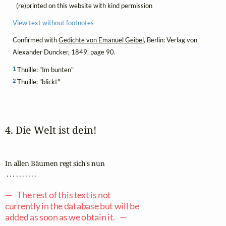
(re)printed on this website with kind permission
View text without footnotes
Confirmed with
Gedichte von Emanuel Geibel
, Berlin: Verlag von
Alexander Duncker, 1849, page 90.
1
Thuille: "Im bunten"
2
Thuille: "blickt"
4. Die Welt ist dein!
In allen Bäumen regt sich's nun

 . . . . . . . . . .

— The rest of this text is not
currently in the database but will be
added as soon as we obtain it. —