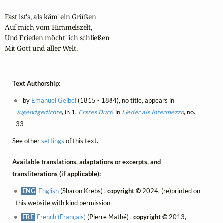
Fast ist's, als käm' ein Grüßen

Auf mich vom Himmelszelt,

Und Frieden möcht' ich schließen

Mit Gott und aller Welt.
Text Authorship:
by
Emanuel Geibel
(1815 - 1884), no title, appears in
Jugendgedichte
, in 1.
Erstes Buch
, in
Lieder als Intermezzo
, no.
33
See other
settings
of this text.
Available translations, adaptations or excerpts, and
transliterations (if applicable):
ENG
English
(Sharon Krebs) ,
copyright ©
2024, (re)printed on
this website with kind permission
FRE
French (Français)
(Pierre Mathé) ,
copyright ©
2013,