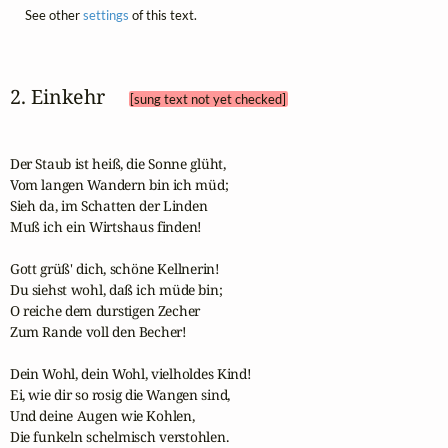
See other
settings
of this text.
2. Einkehr 
[sung text not yet checked]
Der Staub ist heiß, die Sonne glüht,

Vom langen Wandern bin ich müd;

Sieh da, im Schatten der Linden

Muß ich ein Wirtshaus finden!

Gott grüß' dich, schöne Kellnerin!

Du siehst wohl, daß ich müde bin;

O reiche dem durstigen Zecher

Zum Rande voll den Becher!

Dein Wohl, dein Wohl, vielholdes Kind!

Ei, wie dir so rosig die Wangen sind,

Und deine Augen wie Kohlen,

Die funkeln schelmisch verstohlen.
