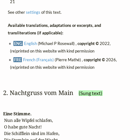
21
See other
settings
of this text.
Available translations, adaptations or excerpts, and
transliterations (if applicable):
ENG
English
(Michael P Rosewall) ,
copyright ©
2022,
(re)printed on this website with kind permission
FRE
French (Français)
(Pierre Mathé) ,
copyright ©
2026,
(re)printed on this website with kind permission
2. Nachtgruss vom Main
(Sung text)
Eine Stimme.
 Nun alle Wipfel schlafen,

 O habe gute Nacht!

 Die Schifflein sind im Hafen,

 Die Sternlein auf der Wacht.
