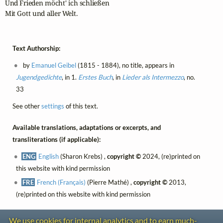
Und Frieden möcht' ich schließen

Mit Gott und aller Welt.
Text Authorship:
by
Emanuel Geibel
(1815 - 1884), no title, appears in
Jugendgedichte
, in 1.
Erstes Buch
, in
Lieder als Intermezzo
, no.
33
See other
settings
of this text.
Available translations, adaptations or excerpts, and
transliterations (if applicable):
ENG
English
(Sharon Krebs) ,
copyright ©
2024, (re)printed on
this website with kind permission
FRE
French (Français)
(Pierre Mathé) ,
copyright ©
2013,
(re)printed on this website with kind permission
We use cookies for internal analytics and to earn much-