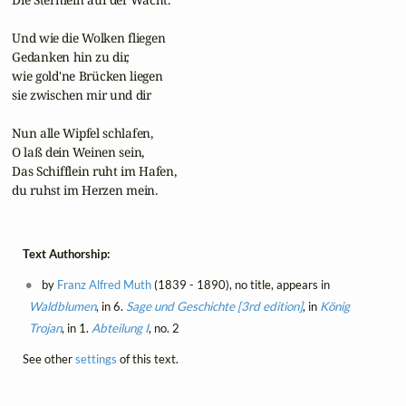
 Und wie die Wolken fliegen

 Gedanken hin zu dir,

 wie gold'ne Brücken liegen

 sie zwischen mir und dir

 Nun alle Wipfel schlafen,

 O laß dein Weinen sein,

 Das Schifflein ruht im Hafen,

 du ruhst im Herzen mein.
Text Authorship:
by
Franz Alfred Muth
(1839 - 1890), no title, appears in
Waldblumen
, in 6.
Sage und Geschichte [3rd edition]
, in
König
Trojan
, in 1.
Abteilung I
, no. 2
See other
settings
of this text.