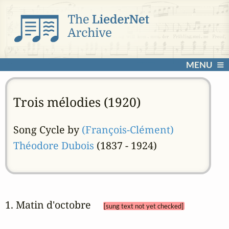
MENU
Trois mélodies (1920)
Song Cycle by
(François-Clément)
Théodore Dubois
(1837 - 1924)
1. Matin d'octobre 
[sung text not yet checked]