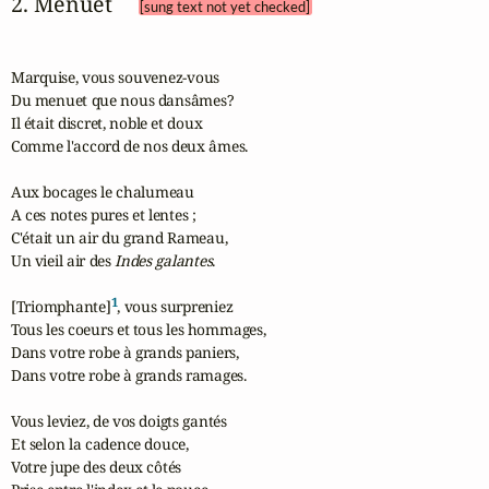
2. Menuet 
[sung text not yet checked]
Marquise, vous souvenez-vous

Du menuet que nous dansâmes?

Il était discret, noble et doux

Comme l'accord de nos deux âmes.

Aux bocages le chalumeau

A ces notes pures et lentes ;

C'était un air du grand Rameau,

Un vieil air des 
Indes galantes
.

1
[Triomphante]
, vous surpreniez

Tous les coeurs et tous les hommages,

Dans votre robe à grands paniers,

Dans votre robe à grands ramages.

Vous leviez, de vos doigts gantés

Et selon la cadence douce,

Votre jupe des deux côtés
