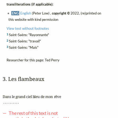
transliterations (if applicable):
ENG
English
(Peter Low) ,
copyright ©
2022, (re)printed on
this website with kind permission
View text without footnotes
1
Saint-Saëns: "Rayonnante"
2
Saint-Saëns: "travail"
3
Saint-Saëns: "Mais"
Researcher for this page: Ted Perry
3. Les flambeaux
Dans le grand ciel bleu de mon rêve

 . . . . . . . . . .

— The rest of this text is not