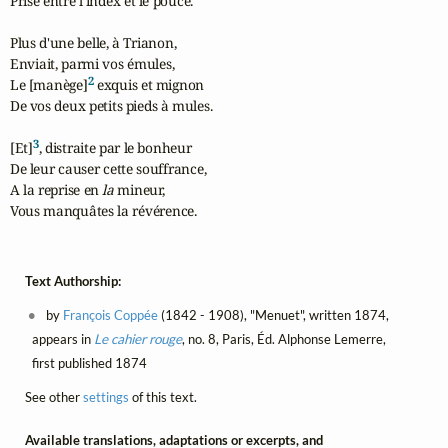
Prise entre l'index et le pouce.

Plus d'une belle, à Trianon,

Enviait, parmi vos émules,

2
Le [manège]
 exquis et mignon

De vos deux petits pieds à mules.

3
[Et]
, distraite par le bonheur

De leur causer cette souffrance,

A la reprise en 
la
 mineur,

Vous manquâtes la révérence.
Text Authorship:
by
François Coppée
(1842 - 1908), "Menuet", written 1874,
appears in
Le cahier rouge
, no. 8, Paris, Éd. Alphonse Lemerre,
first published 1874
See other
settings
of this text.
Available translations, adaptations or excerpts, and