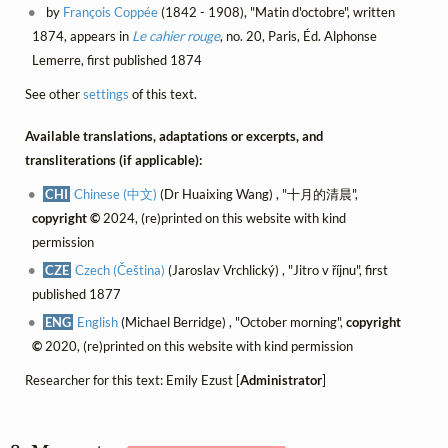
by
François Coppée
(1842 - 1908), "Matin d'octobre", written
1874, appears in
Le cahier rouge
, no. 20, Paris, Éd. Alphonse
Lemerre, first published 1874
See other
settings
of this text.
Available translations, adaptations or excerpts, and
transliterations (if applicable):
CHI
Chinese (中文)
(Dr Huaixing Wang) , "十月的清晨",
copyright ©
2024, (re)printed on this website with kind
permission
CZE
Czech (Čeština)
(Jaroslav Vrchlický) , "Jitro v říjnu", first
published 1877
ENG
English
(Michael Berridge) , "October morning",
copyright
©
2020, (re)printed on this website with kind permission
Researcher for this text: Emily Ezust [
Administrator
]