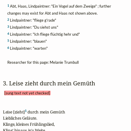
1
Abt, Haas, Lindpaintner: "Ein Vogel auf dem Zweige" ; further
changes may exist for Abt and Haas not shown above.
2
Lindpaintner: "fliege g'rade"
3
Lindpaintner: "Du siehst uns"
4
Lindpaintner: "Ich fliege flüchtig hehr und"
5
Lindpaintner: "blauen"
6
Lindpaintner: "warten"
Researcher for this page: Melanie Trumbull
3. Leise zieht durch mein Gemüth 
[sung text not yet checked]
1
Leise [zieht]
 durch mein Gemüth

Liebliches Geläute.

Klinge, kleines Frühlingslied,

Kling' hinaus in's Weite.
