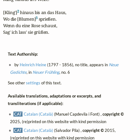
2
[Kling']
 hinaus bis an das Haus,

3
Wo die [Blumen]
 sprießen.

Wenn du eine Rose schaust,

Sag' ich lass' sie grüßen.
Text Authorship:
by
Heinrich Heine
(1797 - 1856), no title, appears in
Neue
Gedichte
, in
Neuer Frühling
, no. 6
See other
settings
of this text.
Available translations, adaptations or excerpts, and
transliterations (if applicable):
CAT
Catalan (Català)
(Manuel Capdevila i Font) ,
copyright ©
2025, (re)printed on this website with kind permission
CAT
Catalan (Català)
(Salvador Pila) ,
copyright ©
2015,
(re)printed on this website with kind permission