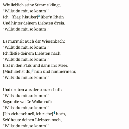
Wie lieblich seine Stimme klingt, 

"Willst du mit, so komm'!" 

2
Ich   [flieg' hinüber]
 über'n Rhein 

Und hinter deinem Liebsten d'rein, 

"Willst du mit, so komm'!" 

Es murmelt auch der Wiesenbach: 

"Willst du mit, so komm'!"  

Ich fließe deinem Liebsten nach, 

"Willst du mit, so komm'!"  

Erst in den Fluß und dann in's Meer, 

3
[Mich siehst du]
 nun und nimmermehr, 

"Willst du mit, so komm'!"  

Und droben aus der blauen Luft: 

"Willst du mit, so komm'!" 

Sogar die weiße Wolke ruft: 

"Willst du mit, so komm'!" 

4
[Ich ziehe schnell, ich ziehe]
 hoch, 

Seh' heute deinen Liebsten noch, 

"Willst du mit, so komm'!"  
