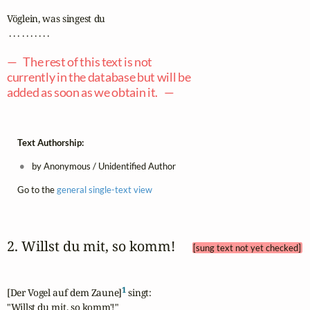
Vöglein, was singest du

 . . . . . . . . . .

— The rest of this text is not
currently in the database but will be
added as soon as we obtain it. —
Text Authorship:
by Anonymous / Unidentified Author
Go to the
general single-text view
2. Willst du mit, so komm! 
[sung text not yet checked]
1
[Der Vogel auf dem Zaune]
 singt: 

"Willst du mit, so komm'!"  
