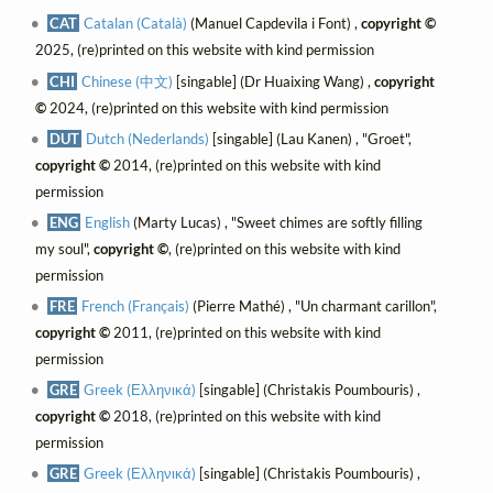
CAT
Catalan (Català)
(Manuel Capdevila i Font) ,
copyright ©
2025, (re)printed on this website with kind permission
CHI
Chinese (中文)
[singable] (Dr Huaixing Wang) ,
copyright
©
2024, (re)printed on this website with kind permission
DUT
Dutch (Nederlands)
[singable] (Lau Kanen) , "Groet",
copyright ©
2014, (re)printed on this website with kind
permission
ENG
English
(Marty Lucas) , "Sweet chimes are softly filling
my soul",
copyright ©
, (re)printed on this website with kind
permission
FRE
French (Français)
(Pierre Mathé) , "Un charmant carillon",
copyright ©
2011, (re)printed on this website with kind
permission
GRE
Greek (Ελληνικά)
[singable] (Christakis Poumbouris) ,
copyright ©
2018, (re)printed on this website with kind
permission
GRE
Greek (Ελληνικά)
[singable] (Christakis Poumbouris) ,