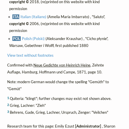
copyright ©
2018, (re)printed on this website with kind
permission
ITA
Italian (Italiano)
(Amelia Maria Imbarrato) , "Saluto",
copyright ©
2006, (re)printed on this website with kind
permission
POL
Polish (Polski)
(Aleksander Kraushar) , "Cicho płynie",
Warsaw, Gebethner i Wolff, first published 1880
View text without footnotes
Confirmed with
Neue Gedichte von Heinrich Heine
, Zehnte
Auflage, Hamburg, Hoffmann und Campe, 1871, page 10.
Note: modern German would change the spelling "Gemüth" to
"Gemüt"
1
Quiteria: "klingt"; further changes may exist not shown above.
2
Grieg, Lachner: "Zieh"
3
Behrens, Gade, Grieg, Lachner, Urspruch, Zenger: "Veilchen"
Research team for this page: Emily Ezust
[Administrator]
, Sharon