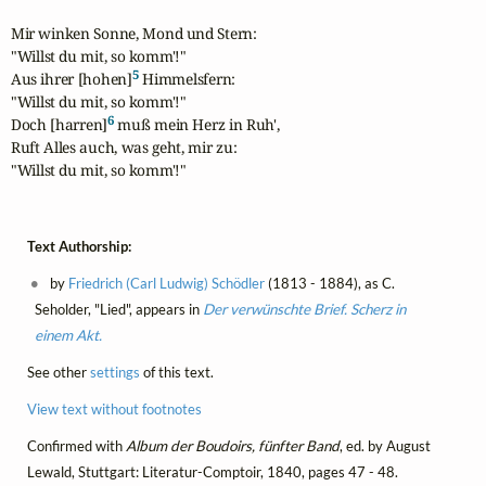
Mir winken Sonne, Mond und Stern:

"Willst du mit, so komm'!" 

5
Aus ihrer [hohen]
 Himmelsfern: 

"Willst du mit, so komm'!" 

6
Doch [harren]
 muß mein Herz in Ruh', 

Ruft Alles auch, was geht, mir zu: 

"Willst du mit, so komm'!"
Text Authorship:
by
Friedrich (Carl Ludwig) Schödler
(1813 - 1884), as C.
Seholder, "Lied", appears in
Der verwünschte Brief. Scherz in
einem Akt.
See other
settings
of this text.
View text without footnotes
Confirmed with
Album der Boudoirs, fünfter Band
, ed. by August
Lewald, Stuttgart: Literatur-Comptoir, 1840, pages 47 - 48.