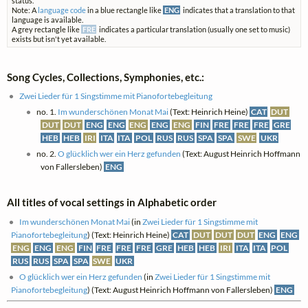
status.
Note: A
language code
in a blue rectangle like
ENG
indicates that a translation to that
language is available.
A grey rectangle like
FRE
indicates a particular translation (usually one set to music)
exists but isn't yet available.
Song Cycles, Collections, Symphonies, etc.:
Zwei Lieder für 1 Singstimme mit Pianofortebegleitung
no. 1.
Im wunderschönen Monat Mai
(Text: Heinrich Heine)
CAT
DUT
DUT
DUT
ENG
ENG
ENG
ENG
ENG
FIN
FRE
FRE
FRE
GRE
HEB
HEB
IRI
ITA
ITA
POL
RUS
RUS
SPA
SPA
SWE
UKR
no. 2.
O glücklich wer ein Herz gefunden
(Text: August Heinrich Hoffmann
von Fallersleben)
ENG
All titles of vocal settings in Alphabetic order
Im wunderschönen Monat Mai
(in
Zwei Lieder für 1 Singstimme mit
Pianofortebegleitung
) (Text: Heinrich Heine)
CAT
DUT
DUT
DUT
ENG
ENG
ENG
ENG
ENG
FIN
FRE
FRE
FRE
GRE
HEB
HEB
IRI
ITA
ITA
POL
RUS
RUS
SPA
SPA
SWE
UKR
O glücklich wer ein Herz gefunden
(in
Zwei Lieder für 1 Singstimme mit
Pianofortebegleitung
) (Text: August Heinrich Hoffmann von Fallersleben)
ENG