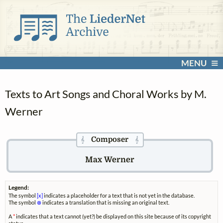
MENU
Texts to Art Songs and Choral Works by M.
Werner
Composer
𝄞
𝄞
Max Werner
Legend:
The symbol
[x]
indicates a placeholder for a text that is not yet in the database.
The symbol
⊗
indicates a translation that is missing an original text.
A
*
indicates that a text cannot (yet?) be displayed on this site because of its copyright