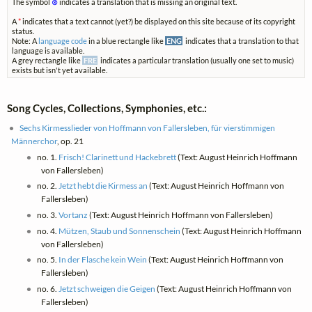
The symbol
⊗
indicates a translation that is missing an original text.
A
*
indicates that a text cannot (yet?) be displayed on this site because of its copyright
status.
Note: A
language code
in a blue rectangle like
ENG
indicates that a translation to that
language is available.
A grey rectangle like
FRE
indicates a particular translation (usually one set to music)
exists but isn't yet available.
Song Cycles, Collections, Symphonies, etc.:
Sechs Kirmesslieder von Hoffmann von Fallersleben, für vierstimmigen
Männerchor
, op. 21
no. 1.
Frisch! Clarinett und Hackebrett
(Text: August Heinrich Hoffmann
von Fallersleben)
no. 2.
Jetzt hebt die Kirmess an
(Text: August Heinrich Hoffmann von
Fallersleben)
no. 3.
Vortanz
(Text: August Heinrich Hoffmann von Fallersleben)
no. 4.
Mützen, Staub und Sonnenschein
(Text: August Heinrich Hoffmann
von Fallersleben)
no. 5.
In der Flasche kein Wein
(Text: August Heinrich Hoffmann von
Fallersleben)
no. 6.
Jetzt schweigen die Geigen
(Text: August Heinrich Hoffmann von
Fallersleben)