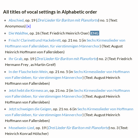
All titles of vocal settings in Alphabetic order
Abschied
, op. 19 (
Drei Lieder für Bariton mit Pianoforte
) no. 1 (Text:
Anonymous)
[x]
Die Waldfee
, op. 26 (Text: Friedrich Heinrich Oser)
ENG
Frisch! Clarinett und Hackebrett
, op. 21 no. 1 (in
Sechs Kirmesslieder von
Hoffmann von Fallersleben, für vierstimmigen Männerchor
) (Text: August
Heinrich Hoffmann von Fallersleben)
Ihr Grab
, op. 19 (
Drei Lieder für Bariton mit Pianoforte
) no. 2 (Text: Friedrich
Hermann Frey , as Martin Greif)
In der Flasche kein Wein
, op. 21 no. 5 (in
Sechs Kirmesslieder von Hoffmann
von Fallersleben, für vierstimmigen Männerchor
) (Text: August Heinrich
Hoffmann von Fallersleben)
Jetzt hebt die Kirmess an
, op. 21 no. 2 (in
Sechs Kirmesslieder von Hoffmann
von Fallersleben, für vierstimmigen Männerchor
) (Text: August Heinrich
Hoffmann von Fallersleben)
Jetzt schweigen die Geigen
, op. 21 no. 6 (in
Sechs Kirmesslieder von Hoffmann
von Fallersleben, für vierstimmigen Männerchor
) (Text: August Heinrich
Hoffmann von Fallersleben)
Moselwein-Lied
, op. 19 (
Drei Lieder für Bariton mit Pianoforte
) no. 3 (Text:
Heinrich Konrad Hölscher)