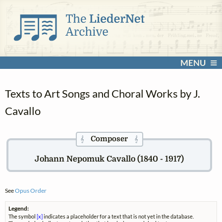
MENU
Texts to Art Songs and Choral Works by J.
Cavallo
Composer
𝄞
𝄞
Johann Nepomuk Cavallo (1840 - 1917)
See
Opus Order
Legend:
The symbol
[x]
indicates a placeholder for a text that is not yet in the database.