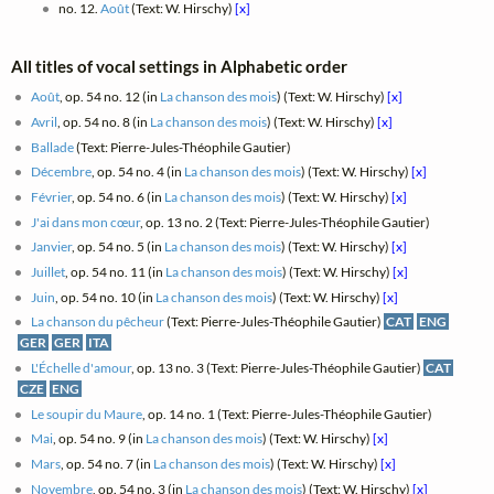
no. 12.
Août
(Text: W. Hirschy)
[x]
All titles of vocal settings in Alphabetic order
Août
, op. 54 no. 12 (in
La chanson des mois
) (Text: W. Hirschy)
[x]
Avril
, op. 54 no. 8 (in
La chanson des mois
) (Text: W. Hirschy)
[x]
Ballade
(Text: Pierre-Jules-Théophile Gautier)
Décembre
, op. 54 no. 4 (in
La chanson des mois
) (Text: W. Hirschy)
[x]
Février
, op. 54 no. 6 (in
La chanson des mois
) (Text: W. Hirschy)
[x]
J'ai dans mon cœur
, op. 13 no. 2 (Text: Pierre-Jules-Théophile Gautier)
Janvier
, op. 54 no. 5 (in
La chanson des mois
) (Text: W. Hirschy)
[x]
Juillet
, op. 54 no. 11 (in
La chanson des mois
) (Text: W. Hirschy)
[x]
Juin
, op. 54 no. 10 (in
La chanson des mois
) (Text: W. Hirschy)
[x]
La chanson du pêcheur
(Text: Pierre-Jules-Théophile Gautier)
CAT
ENG
GER
GER
ITA
L'Échelle d'amour
, op. 13 no. 3 (Text: Pierre-Jules-Théophile Gautier)
CAT
CZE
ENG
Le soupir du Maure
, op. 14 no. 1 (Text: Pierre-Jules-Théophile Gautier)
Mai
, op. 54 no. 9 (in
La chanson des mois
) (Text: W. Hirschy)
[x]
Mars
, op. 54 no. 7 (in
La chanson des mois
) (Text: W. Hirschy)
[x]
Novembre
, op. 54 no. 3 (in
La chanson des mois
) (Text: W. Hirschy)
[x]