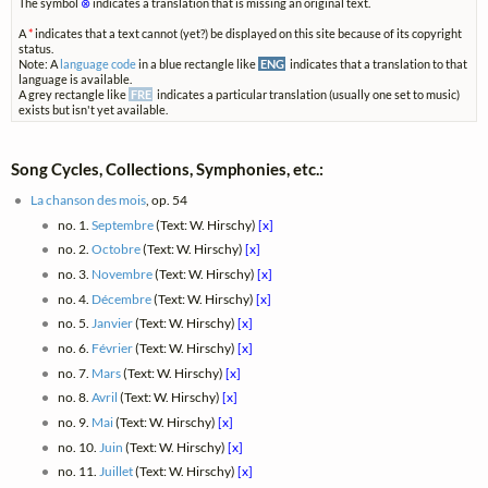
The symbol
⊗
indicates a translation that is missing an original text.
A
*
indicates that a text cannot (yet?) be displayed on this site because of its copyright
status.
Note: A
language code
in a blue rectangle like
ENG
indicates that a translation to that
language is available.
A grey rectangle like
FRE
indicates a particular translation (usually one set to music)
exists but isn't yet available.
Song Cycles, Collections, Symphonies, etc.:
La chanson des mois
, op. 54
no. 1.
Septembre
(Text: W. Hirschy)
[x]
no. 2.
Octobre
(Text: W. Hirschy)
[x]
no. 3.
Novembre
(Text: W. Hirschy)
[x]
no. 4.
Décembre
(Text: W. Hirschy)
[x]
no. 5.
Janvier
(Text: W. Hirschy)
[x]
no. 6.
Février
(Text: W. Hirschy)
[x]
no. 7.
Mars
(Text: W. Hirschy)
[x]
no. 8.
Avril
(Text: W. Hirschy)
[x]
no. 9.
Mai
(Text: W. Hirschy)
[x]
no. 10.
Juin
(Text: W. Hirschy)
[x]
no. 11.
Juillet
(Text: W. Hirschy)
[x]