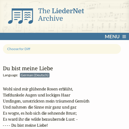
MENU
Choose for Diff
Du bist meine Liebe
Language:
German (Deutsch)
Wohl sind mir glühende Rosen erblüht,

Tiefdunkele Augen und lockiges Haar

Umfingen, umstrickten mein träumend Gemüth

Und nahmen die Sinne mir ganz und gar.

Es wogte, es hob sich die sehnende Brust;

Es ward ihr die wilde bezaubernde Lust: -

- - - - Du bist meine Liebe!
