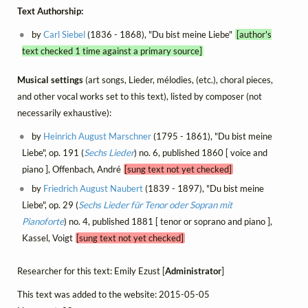
Text Authorship:
by
Carl Siebel
(1836 - 1868), "Du bist meine Liebe"
[author's
text checked 1 time against a primary source]
Musical settings
(art songs, Lieder, mélodies, (etc.), choral pieces,
and other vocal works set to this text), listed by composer (not
necessarily exhaustive):
by
Heinrich August Marschner
(1795 - 1861), "Du bist meine
Liebe", op. 191 (
Sechs Lieder
) no. 6, published 1860 [ voice and
piano ], Offenbach, André
[sung text not yet checked]
by
Friedrich August Naubert
(1839 - 1897), "Du bist meine
Liebe", op. 29 (
Sechs Lieder für Tenor oder Sopran mit
Pianoforte
) no. 4, published 1881 [ tenor or soprano and piano ],
Kassel, Voigt
[sung text not yet checked]
Researcher for this text: Emily Ezust [
Administrator
]
This text was added to the website: 2015-05-05