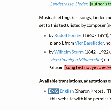
Landstrasse. Lieder.
[author's t
Musical settings
(art songs, Lieder, m
set to this text), listed by composer (
by
Rudolf Förster
(1860 - 1894),
piano ], from
Vier Basslieder
, no
by
Wilhelm Sturm
(1842 - 1922),
vierstimmigen Männerchor
) no
Glaser
[sung text not yet check
Available translations, adaptations or
ENG
English
(Sharon Krebs) , "T
this website with kind permissi