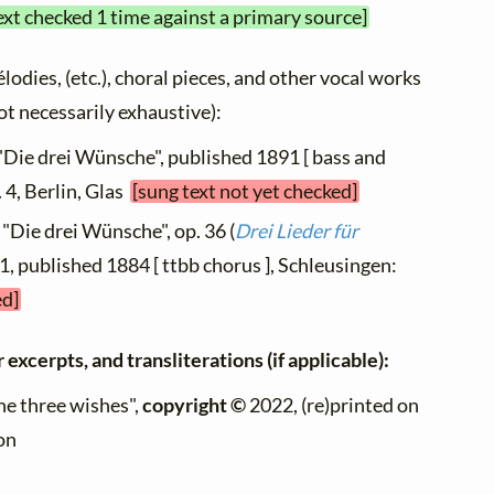
ext checked 1 time against a primary source]
élodies, (etc.), choral pieces, and other vocal works
not necessarily exhaustive):
 "Die drei Wünsche", published 1891 [ bass and
. 4, Berlin, Glas
[sung text not yet checked]
 "Die drei Wünsche", op. 36 (
Drei Lieder für
. 1, published 1884 [ ttbb chorus ], Schleusingen:
ed]
 excerpts, and transliterations (if applicable):
he three wishes",
copyright ©
2022, (re)printed on
on