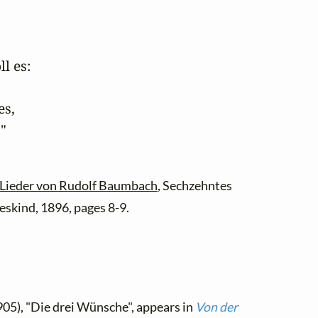
 es: 

s,

"
 Lieder von Rudolf Baumbach
, Sechzehntes
eskind, 1896, pages 8-9.
905), "Die drei Wünsche", appears in
Von der