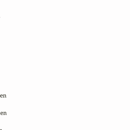




n 

en 
