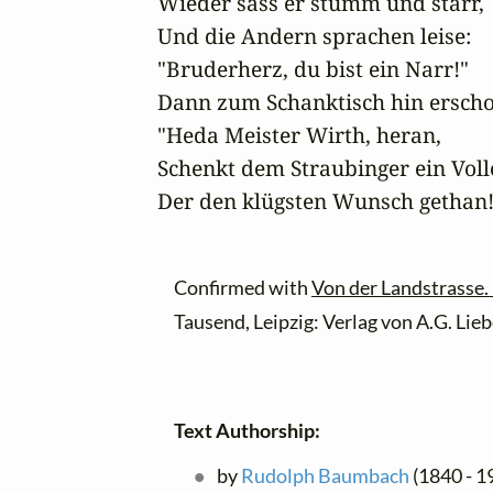
Wieder sass er stumm und starr, 

Und die Andern sprachen leise: 

"Bruderherz, du bist ein Narr!"

Dann zum Schanktisch hin erscholl
"Heda Meister Wirth, heran, 

Schenkt dem Straubinger ein Volle
Der den klügsten Wunsch gethan!
Confirmed with
Von der Landstrasse.
Tausend, Leipzig: Verlag von A.G. Lieb
Text Authorship:
by
Rudolph Baumbach
(1840 - 1