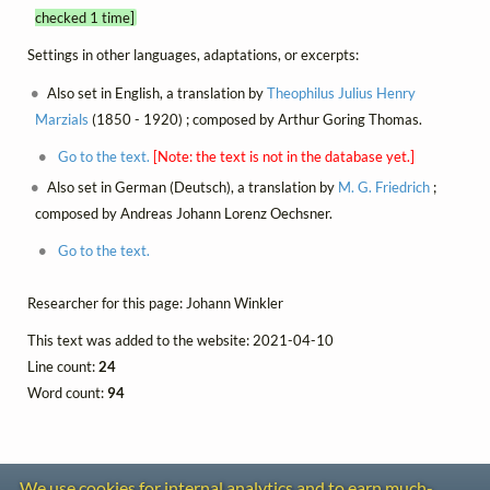
checked 1 time]
Settings in other languages, adaptations, or excerpts:
Also set in English, a translation by
Theophilus Julius Henry
Marzials
(1850 - 1920) ; composed by Arthur Goring Thomas.
Go to the text.
[Note: the text is not in the database yet.]
Also set in German (Deutsch), a translation by
M. G. Friedrich
;
composed by Andreas Johann Lorenz Oechsner.
Go to the text.
Researcher for this page: Johann Winkler
This text was added to the website: 2021-04-10
Line count:
24
Word count:
94
We use cookies for internal analytics and to earn much-