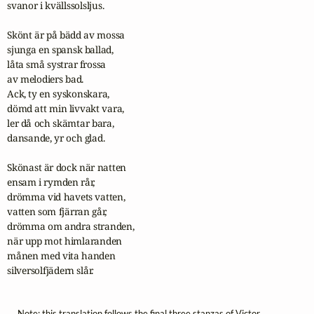
svanor i kvällssolsljus.

Skönt är på bädd av mossa 

sjunga en spansk ballad, 

låta små systrar frossa 

av melodiers bad. 

Ack, ty en syskonskara, 

dömd att min livvakt vara, 

ler då och skämtar bara, 

dansande, yr och glad.

Skönast är dock när natten 

ensam i rymden rår, 

drömma vid havets vatten, 

vatten som fjärran går, 

drömma om andra stranden, 

när upp mot himlaranden 

månen med vita handen 

silversolfjädern slår.
Note: this translation follows the final three stanzas of Victor