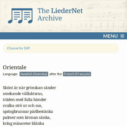
MENU
Choose for Diff
Orientale
Language:
Swedish (Svenska)
after the
French (Français)
Skönt är när grönskan sänder 

smekande välluktsrus, 

träden med fulla händer 

svalka strö ut och sus, 

springbrunnar pärlbestänka 

palmer som kronan sänka, 

kring minareter blänka 
