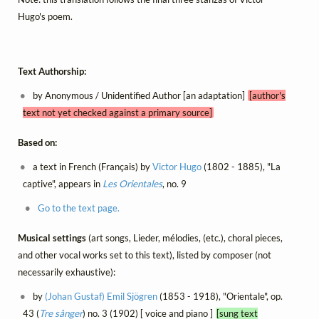
Hugo's poem.
Text Authorship:
by Anonymous / Unidentified Author [an adaptation]
[author's
text not yet checked against a primary source]
Based on:
a text in French (Français) by
Victor Hugo
(1802 - 1885), "La
captive", appears in
Les Orientales
, no. 9
Go to the text page.
Musical settings
(art songs, Lieder, mélodies, (etc.), choral pieces,
and other vocal works set to this text), listed by composer (not
necessarily exhaustive):
by
(Johan Gustaf) Emil Sjögren
(1853 - 1918), "Orientale", op.
43 (
Tre sånger
) no. 3 (1902) [ voice and piano ]
[sung text