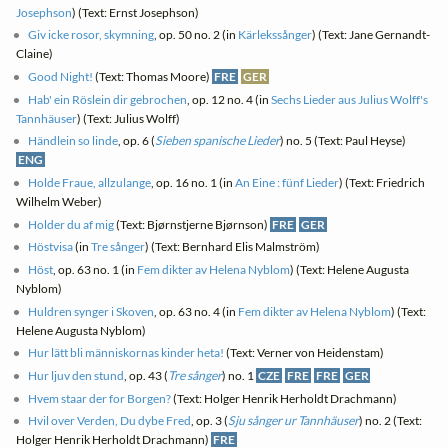
Josephson
) (Text: Ernst Josephson)
Giv icke rosor, skymning
, op. 50 no. 2 (in
Kärlekssånger
) (Text: Jane Gernandt-
Claine)
Good Night!
(Text: Thomas Moore)
FRE
GER
Hab' ein Röslein dir gebrochen
, op. 12 no. 4 (in
Sechs Lieder aus Julius Wolff's
Tannhäuser
) (Text: Julius Wolff)
Händlein so linde
, op. 6 (
Sieben spanische Lieder
) no. 5 (Text: Paul Heyse)
ENG
Holde Fraue, allzulange
, op. 16 no. 1 (in
An Eine : fünf Lieder
) (Text: Friedrich
Wilhelm Weber)
Holder du af mig
(Text: Bjørnstjerne Bjørnson)
FRE
GER
Höstvisa
(in
Tre sånger
) (Text: Bernhard Elis Malmström)
Höst
, op. 63 no. 1 (in
Fem dikter av Helena Nyblom
) (Text: Helene Augusta
Nyblom)
Huldren synger i Skoven
, op. 63 no. 4 (in
Fem dikter av Helena Nyblom
) (Text:
Helene Augusta Nyblom)
Hur lätt bli människornas kinder heta!
(Text: Verner von Heidenstam)
Hur ljuv den stund
, op. 43 (
Tre sånger
) no. 1
CZE
FRE
FRE
GER
Hvem staar der for Borgen?
(Text: Holger Henrik Herholdt Drachmann)
Hvil over Verden, Du dybe Fred
, op. 3 (
Sju sånger ur Tannhäuser
) no. 2 (Text:
Holger Henrik Herholdt Drachmann)
FRE