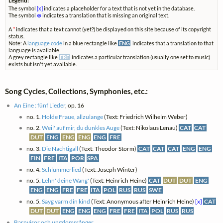
Legend:
The symbol
[x]
indicates a placeholder for a text that is not yet in the database.
The symbol
⊗
indicates a translation that is missing an original text.
A
*
indicates that a text cannot (yet?) be displayed on this site because of its copyright
status.
Note: A
language code
in a blue rectangle like
ENG
indicates that a translation to that
language is available.
A grey rectangle like
FRE
indicates a particular translation (usually one set to music)
exists but isn't yet available.
Song Cycles, Collections, Symphonies, etc.:
An Eine : fünf Lieder
, op. 16
no. 1.
Holde Fraue, allzulange
(Text: Friedrich Wilhelm Weber)
no. 2.
Weil' auf mir, du dunkles Auge
(Text: Nikolaus Lenau)
CAT
CAT
DUT
ENG
ENG
ENG
ENG
FRE
no. 3.
Die Nachtigall
(Text: Theodor Storm)
CAT
CAT
CAT
ENG
ENG
FIN
FRE
ITA
POR
SPA
no. 4.
Schlummerlied
(Text: Joseph Winter)
no. 5.
Lehn' deine Wang'
(Text: Heinrich Heine)
CAT
DUT
DUT
ENG
ENG
ENG
FRE
FRE
ITA
POL
RUS
RUS
SWE
no. 5.
Sayg varm din kind
(Text: Anonymous after Heinrich Heine)
[x]
CAT
DUT
DUT
ENG
ENG
ENG
FRE
FRE
ITA
POL
RUS
RUS
Barnvisor och ungdomssånger