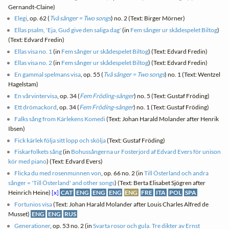
Gernandt-Claine)
Elegi
, op. 62 (
Två sånger = Two songs
) no. 2 (Text: Birger Mörner)
Ellas psalm, 'Eja, Gud give den saliga dag'
(in
Fem sånger ur skådespelet Biltog
)
(Text: Edvard Fredin)
Ellas visa no. 1
(in
Fem sånger ur skådespelet Biltog
) (Text: Edvard Fredin)
Ellas visa no. 2
(in
Fem sånger ur skådespelet Biltog
) (Text: Edvard Fredin)
En gammal spelmans visa
, op. 55 (
Två sånger = Two songs
) no. 1 (Text: Wentzel
Hagelstam)
En vårvintervisa
, op. 34 (
Fem Fröding-sånger
) no. 5 (Text: Gustaf Fröding)
Ett drömackord
, op. 34 (
Fem Fröding-sånger
) no. 1 (Text: Gustaf Fröding)
Falks sång from Kärlekens Komedi
(Text: Johan Harald Molander after Henrik
Ibsen)
Fick kärlek följa sitt lopp och skölja
(Text: Gustaf Fröding)
Fiskarfolkets sång
(in
Bohussångerna ur Fosterjord af Edvard Evers för unison
kör med piano
) (Text: Edvard Evers)
Flicka du med rosenmunnen von
, op. 66 no. 2 (in
Till Österland och andra
sånger = 'Till Österland' and other songs
) (Text: Berta Elisabet Sjögren after
Heinrich Heine)
[x]
CAT
ENG
ENG
ENG
ENG
FRE
ITA
POL
SPA
Fortunios visa
(Text: Johan Harald Molander after Louis Charles Alfred de
Musset)
ENG
ENG
RUS
Generationer
, op. 53 no. 2 (in
Svarta rosor och gula. Tre dikter av Ernst