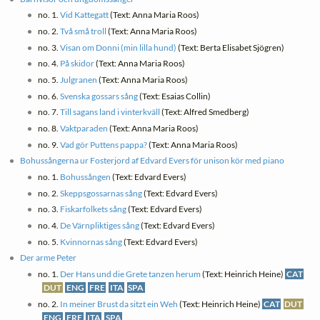
no. 1.
Vid Kattegatt
(Text: Anna Maria Roos)
no. 2.
Två små troll
(Text: Anna Maria Roos)
no. 3.
Visan om Donni (min lilla hund)
(Text: Berta Elisabet Sjögren)
no. 4.
På skidor
(Text: Anna Maria Roos)
no. 5.
Julgranen
(Text: Anna Maria Roos)
no. 6.
Svenska gossars sång
(Text: Esaias Collin)
no. 7.
Till sagans land i vinterkväll
(Text: Alfred Smedberg)
no. 8.
Vaktparaden
(Text: Anna Maria Roos)
no. 9.
Vad gör Puttens pappa?
(Text: Anna Maria Roos)
Bohussångerna ur Fosterjord af Edvard Evers för unison kör med piano
no. 1.
Bohussången
(Text: Edvard Evers)
no. 2.
Skeppsgossarnas sång
(Text: Edvard Evers)
no. 3.
Fiskarfolkets sång
(Text: Edvard Evers)
no. 4.
De Värnpliktiges sång
(Text: Edvard Evers)
no. 5.
Kvinnornas sång
(Text: Edvard Evers)
Der arme Peter
no. 1.
Der Hans und die Grete tanzen herum
(Text: Heinrich Heine)
CAT
DUT
ENG
FRE
ITA
SPA
no. 2.
In meiner Brust da sitzt ein Weh
(Text: Heinrich Heine)
CAT
DUT
ENG
FRE
ITA
SPA