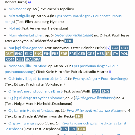
Robert Burns)
⊗
Min moder
, op. 65 (Text: Zachris Topelius)
Mitt fattiga liv
, op. 68 no. 4 (in
Fyra posthuma sånger = Four posthumous
songs
) (Text: Ellen Lundberg-Nyblom)
Molnet
(Text: Verner von Heidenstam)
Murmelndes Lüftchen
, op. 6 (
Sieben spanische Lieder
) no. 2 (Text: Paul Heyse
after Anonymous/Unidentified Artist)
ENG
När jag i dina ögon ser
(Text: Anonymous after Heinrich Heine)
[x]
CAT
DUT
DUT
ENG
ENG
ENG
FIN
FRE
FRE
FRE
GER
GRE
HEB
IRI
ITA
POL
ROM
RUS
SPA
SPA
Nono San, lilla Fru Måne
, op. 68 no. 2 (in
Fyra posthuma sånger = Four
posthumous songs
) (Text: Karin Hirn after Patrick Lafcadio Hearn)
⊗
Och inte vill jag sörja, men sörjer ändå
(in
Fyra nya sånger = Four New Songs
)
(Text: Edvard Fredin after Volkslieder )
Offene Arme und pochende Brust
(Text: Julius Wolff)
CAT
ENG
Og jeg vil drage fra Sydens blommer
, op. 3 (
Sju sånger ur Tannhäuser
) no. 4
(Text: Holger Henrik Herholdt Drachmann)
Og kan min Hu du ej forstaae
, op. 11 (
Fyra dikter av Ernst von der Recke
) no. 4
(Text: Ernst Frederik Wilhelm von der Recke)
FRE
O, gräv mig en grav
, op. 53 no. 1 (in
Svarta rosor och gula. Tre dikter av Ernst
Josephson
) (Text: Ernst Josephson)
FIN
FRE
GER