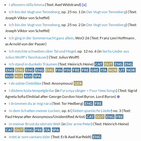
I aftonens stilla timma
(Text: Axel Widstrand)
[x]
Ich bin der Vogt von Tenneberg
, op. 25 no. 1 (in
Der Vogt von Tenneberg
) (Text:
Joseph Viktor von Scheffel)
Ich bin der Vogt von Tenneberg
, op. 25 no. 2 (in
Der Vogt von Tenneberg
) (Text:
Joseph Viktor von Scheffel)
Ich ging in der Sommernacht ganz allein
, WoO 26 (Text: Franz Levi Hoffmann ,
as Arnold von der Passer)
Ich möchte schweben über Tal und Hügel
, op. 12 no. 6 (in
Sechs Lieder aus
Julius Wolff's Tannhäuser
) (Text: Julius Wolff)
Ich stand in dunkeln Träumen
(Text: Heinrich Heine)
CAT
DUT
ENG
ENG
ENG
ENG
ENG
ENG
ENG
FIN
FIN
FRE
FRE
GRE
ITA
KOR
LIT
NOR
RUS
RUS
RUS
SPA
I de sidste Öieblikke
(Text: Anonymous)
GER
I dödens tysta tempelgårdar
(in
Fyra nya sånger = Four New Songs
) (Text: Sigrid
Agneta Sofia Elmblad after George Gordon Noel Byron, Lord Byron)
⊗
I drömmen du är mig nära
(Text: Tor Hedberg)
ENG
FRE
In dem Schatten meiner Locken
, op. 6 (
Sieben spanische Lieder
) no. 3 (Text:
Paul Heyse after Anonymous/Unidentified Artist)
CAT
DUT
ENG
FRE
In meiner Brust da sitzt ein Weh
(in
Der arme Peter
) (Text: Heinrich Heine)
CAT
DUT
ENG
FRE
ITA
SPA
Intet är som väntans tider
(Text: Erik Axel Karlfeldt)
ENG