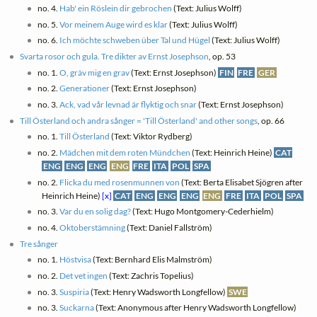
no. 4.
Hab' ein Röslein dir gebrochen
(Text: Julius Wolff)
no. 5.
Vor meinem Auge wird es klar
(Text: Julius Wolff)
no. 6.
Ich möchte schweben über Tal und Hügel
(Text: Julius Wolff)
Svarta rosor och gula. Tre dikter av Ernst Josephson
, op. 53
no. 1.
O, gräv mig en grav
(Text: Ernst Josephson)
FIN
FRE
GER
no. 2.
Generationer
(Text: Ernst Josephson)
no. 3.
Ack, vad vår levnad är flyktig och snar
(Text: Ernst Josephson)
Till Österland och andra sånger = 'Till Österland' and other songs
, op. 66
no. 1.
Till Österland
(Text: Viktor Rydberg)
no. 2.
Mädchen mit dem roten Mündchen
(Text: Heinrich Heine)
CAT
ENG
ENG
ENG
ENG
FRE
ITA
POL
SPA
no. 2.
Flicka du med rosenmunnen von
(Text: Berta Elisabet Sjögren after
Heinrich Heine)
[x]
CAT
ENG
ENG
ENG
ENG
FRE
ITA
POL
SPA
no. 3.
Var du en solig dag?
(Text: Hugo Montgomery-Cederhielm)
no. 4.
Oktoberstämning
(Text: Daniel Fallström)
Tre sånger
no. 1.
Höstvisa
(Text: Bernhard Elis Malmström)
no. 2.
Det vet ingen
(Text: Zachris Topelius)
no. 3.
Suspiria
(Text: Henry Wadsworth Longfellow)
SWE
no. 3.
Suckarna
(Text: Anonymous after Henry Wadsworth Longfellow)