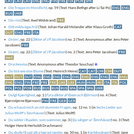
CAT
CAT
CAT
ENG
ENG
FIN
FRE
ITA
POR
SPA
Die Treppe im Mondlicht
, op. 59 (Text: Hans Bethge after Li-Tai-Po)
ENG
ENG
RUS
UKR
Din röst
(Text: Axel Widstrand)
FRE
Ditt milda ögas frid
(Text: Johan Harald Molander after Klaus Groth)
CAT
DUT
ENG
FRE
ITA
Dröm!
, op. 22 (
Dikter af J P Jacobsen
) no. 2 (Text: Anonymous after Jens Peter
Jacobsen)
FRE
Drøm!
, op. 22 (
Dikter af J P Jacobsen
) no. 2 (Text: Jens Peter Jacobsen)
FRE
SWE
Dryckesvisa
(Text: Anonymous after Theodor Souchay)
⊗
Du bist wie eine Blume
(Text: Heinrich Heine)
CAT
CAT
CHI
CHI
DUT
DUT
DUT
DUT
ENG
ENG
ENG
ENG
ENG
ENG
ENG
ENG
ENG
ENG
ENG
ENG
FIN
FRE
FRE
FRE
GRE
GRE
HUN
HUN
IRI
ITA
ITA
POL
POL
POL
POR
RUS
RUS
RUS
RUS
SPA
SPA
SPA
UKR
Dulgt Kjærlighed
, op. 1 (
Fyra dikter af Ibsen och Björnson
) no. 4 (Text:
Bjørnstjerne Bjørnson)
FIN
FRE
GER
GER
Du schaust mich an mit stummen Fragen
, op. 12 no. 1 (in
Sechs Lieder aus
Julius Wolff's Tannhäuser
) (Text: Julius Wolff)
Du sidder i Baaden, som svømmer
, op. 3 (
Sju sånger ur Tannhäuser
) no. 3 (Text:
Holger Henrik Herholdt Drachmann)
Du skulle få vad allra fagrast sänder
, op. 50 no. 1 (in
Kärlekssånger
) (Text: Jane