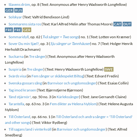
Slavens dröm
, op. 8 (Text: Anonymous after Henry Wadsworth Longfellow)
GER
RUS
Solskyar
(Text: Valfrid Bendixson Lind)
Sommarens sista ros
(Text: Karl Alfred Melin after Thomas Moore)
CAT
DUT
FRE
FRE
GER
Sommaridyll
, op. 62 (
Två sånger = Two songs
) no. 1 (Text: Lotten von Kræmer)
Sover Du min Sjæl?
, op. 3 (
Sju sånger ur Tannhäuser
) no. 7 (Text: Holger Henrik
Herholdt Drachmann)
Suckarna
(in
Tre sånger
) (Text: Anonymous after Henry Wadsworth
Longfellow)
Suspiria
(in
Tre sånger
) (Text: Henry Wadsworth Longfellow)
SWE
Svärds visa
(in
Fem sånger ur skådespelet Biltog
) (Text: Edvard Fredin)
Svenska gossars sång
(in
Barnvisor och ungdomssånger
) (Text: Esaias Collin)
Tag imod kransen
(Text: Bjørnstjerne Bjørnson)
Tänd stjärnör!
, op. 50 no. 3 (in
Kärlekssånger
) (Text: Jane Gernandt-Claine)
Tarantella
, op. 63 no. 3 (in
Fem dikter av Helena Nyblom
) (Text: Helene Augusta
Nyblom)
Till Österland
, op. 66 no. 1 (in
Till Österland och andra sånger = 'Till Österland'
and other songs
) (Text: Viktor Rydberg)
Till sagans land i vinterkväll
(in
Barnvisor och ungdomssånger
) (Text: Alfred
Smedberg)