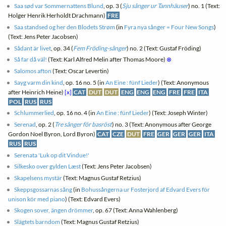
Saa sød var Sommernattens Blund
, op. 3 (
Sju sånger ur Tannhäuser
) no. 1 (Text:
Holger Henrik Herholdt Drachmann)
FRE
Saa standsed og her den Blodets Strøm
(in
Fyra nya sånger = Four New Songs
)
(Text: Jens Peter Jacobsen)
Sådant är livet
, op. 34 (
Fem Fröding-sånger
) no. 2 (Text: Gustaf Fröding)
Så far då väl!
(Text: Karl Alfred Melin after Thomas Moore)
⊗
Salomos afton
(Text: Oscar Levertin)
Sayg varm din kind
, op. 16 no. 5 (in
An Eine : fünf Lieder
) (Text: Anonymous
after Heinrich Heine)
[x]
CAT
DUT
DUT
ENG
ENG
ENG
FRE
FRE
ITA
POL
RUS
RUS
Schlummerlied
, op. 16 no. 4 (in
An Eine : fünf Lieder
) (Text: Joseph Winter)
Serenad
, op. 2 (
Tre sånger för basröst
) no. 3 (Text: Anonymous after George
Gordon Noel Byron, Lord Byron)
CAT
CZE
DUT
FRE
GER
GER
GER
ITA
RUS
RUS
Serenata 'Luk op dit Vindue!'
Silkesko over gylden Læst
(Text: Jens Peter Jacobsen)
Skapelsens mystär
(Text: Magnus Gustaf Retzius)
Skeppsgossarnas sång
(in
Bohussångerna ur Fosterjord af Edvard Evers för
unison kör med piano
) (Text: Edvard Evers)
Skogen sover, ängen drömmer
, op. 67 (Text: Anna Wahlenberg)
Slägtets barndom
(Text: Magnus Gustaf Retzius)