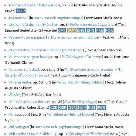
Tre män satte ut sin båt emot väst
, op. 38 (Text: Alvilde Prydz after Alvilde
Prydz)
NOR
Två små troll
(in
Barnvisor och ungdomssånger
) (Text: Anna Maria Roos)
Und schläfst du, mein Mädchen
, op. 6 (
Sieben spanische Lieder
) no. 6 (Text:
Emanuel Geibel after Gil Vicente)
CAT
DUT
ENG
ENG
FRE
POR
Vad gör Puttens pappa?
(in
Barnvisor och ungdomssånger
) (Text: Anna Maria
Roos)
Vaktparaden
(in
Barnvisor och ungdomssånger
) (Text: Anna Maria Roos)
Valsen med sorgens kavaljer
, op. 55 (
Två sånger = Two songs
) no. 2 (Text: Jane
Gernandt-Claine)
Var du en solig dag?
, op. 66 no. 3 (in
Till Österland och andra sånger = 'Till
Österland' and other songs
) (Text: Hugo Montgomery-Cederhielm)
Vår eller vinter
, op. 63 no. 2 (in
Fem dikter av Helena Nyblom
) (Text: Helene
Augusta Nyblom)
Vårsång
(Text: Erik Axel Karlfeldt)
Vem står på lur vid dörren?
, op. 34 (
Fem Fröding-sånger
) no. 4 (Text: Gustaf
Fröding after Robert Burns)
CZE
GER
GER
HUN
RUS
SWG
Venezia
, op. 63 no. 5 (in
Fem dikter av Helena Nyblom
) (Text: Helene Augusta
Nyblom)
Vid Kattegatt
(in
Barnvisor och ungdomssånger
) (Text: Anna Maria Roos)
Vidt kredsed Du, min vilde Fugl
, op. 3 (
Sju sånger ur Tannhäuser
) no. 6 (Text: