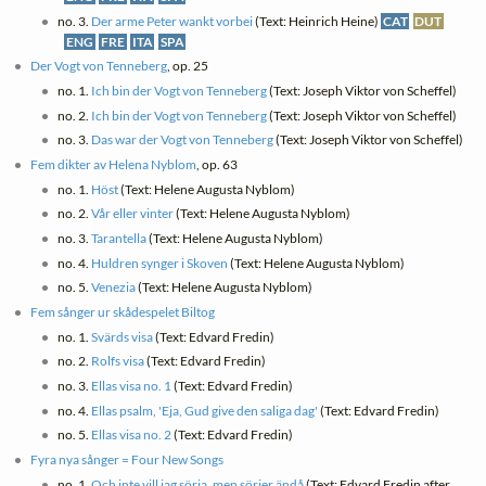
no. 3.
Der arme Peter wankt vorbei
(Text: Heinrich Heine)
CAT
DUT
ENG
FRE
ITA
SPA
Der Vogt von Tenneberg
, op. 25
no. 1.
Ich bin der Vogt von Tenneberg
(Text: Joseph Viktor von Scheffel)
no. 2.
Ich bin der Vogt von Tenneberg
(Text: Joseph Viktor von Scheffel)
no. 3.
Das war der Vogt von Tenneberg
(Text: Joseph Viktor von Scheffel)
Fem dikter av Helena Nyblom
, op. 63
no. 1.
Höst
(Text: Helene Augusta Nyblom)
no. 2.
Vår eller vinter
(Text: Helene Augusta Nyblom)
no. 3.
Tarantella
(Text: Helene Augusta Nyblom)
no. 4.
Huldren synger i Skoven
(Text: Helene Augusta Nyblom)
no. 5.
Venezia
(Text: Helene Augusta Nyblom)
Fem sånger ur skådespelet Biltog
no. 1.
Svärds visa
(Text: Edvard Fredin)
no. 2.
Rolfs visa
(Text: Edvard Fredin)
no. 3.
Ellas visa no. 1
(Text: Edvard Fredin)
no. 4.
Ellas psalm, 'Eja, Gud give den saliga dag'
(Text: Edvard Fredin)
no. 5.
Ellas visa no. 2
(Text: Edvard Fredin)
Fyra nya sånger = Four New Songs
no. 1.
Och inte vill jag sörja, men sörjer ändå
(Text: Edvard Fredin after