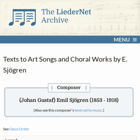
MENU
Texts to Art Songs and Choral Works by E.
Sjögren
Composer
𝄞
𝄞
(Johan Gustaf) Emil Sjögren (1853 - 1918)
(Also see this composer's
texts set to music
.)
See
Opus Order