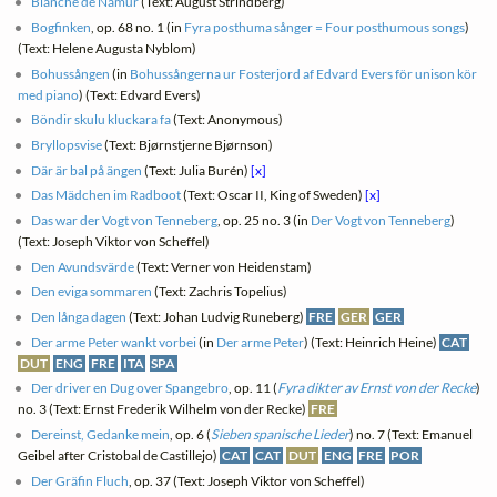
Blanche de Namur
(Text: August Strindberg)
Bogfinken
, op. 68 no. 1 (in
Fyra posthuma sånger = Four posthumous songs
)
(Text: Helene Augusta Nyblom)
Bohussången
(in
Bohussångerna ur Fosterjord af Edvard Evers för unison kör
med piano
) (Text: Edvard Evers)
Böndir skulu kluckara fa
(Text: Anonymous)
Bryllopsvise
(Text: Bjørnstjerne Bjørnson)
Där är bal på ängen
(Text: Julia Burén)
[x]
Das Mädchen im Radboot
(Text: Oscar II, King of Sweden)
[x]
Das war der Vogt von Tenneberg
, op. 25 no. 3 (in
Der Vogt von Tenneberg
)
(Text: Joseph Viktor von Scheffel)
Den Avundsvärde
(Text: Verner von Heidenstam)
Den eviga sommaren
(Text: Zachris Topelius)
Den långa dagen
(Text: Johan Ludvig Runeberg)
FRE
GER
GER
Der arme Peter wankt vorbei
(in
Der arme Peter
) (Text: Heinrich Heine)
CAT
DUT
ENG
FRE
ITA
SPA
Der driver en Dug over Spangebro
, op. 11 (
Fyra dikter av Ernst von der Recke
)
no. 3 (Text: Ernst Frederik Wilhelm von der Recke)
FRE
Dereinst, Gedanke mein
, op. 6 (
Sieben spanische Lieder
) no. 7 (Text: Emanuel
Geibel after Cristobal de Castillejo)
CAT
CAT
DUT
ENG
FRE
POR
Der Gräfin Fluch
, op. 37 (Text: Joseph Viktor von Scheffel)