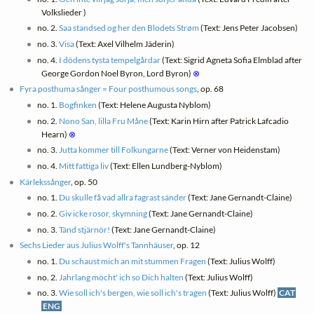
Volkslieder )
no. 2.
Saa standsed og her den Blodets Strøm
(Text: Jens Peter Jacobsen)
no. 3.
Visa
(Text: Axel Vilhelm Jäderin)
no. 4.
I dödens tysta tempelgårdar
(Text: Sigrid Agneta Sofia Elmblad after
George Gordon Noel Byron, Lord Byron)
⊗
Fyra posthuma sånger = Four posthumous songs
, op. 68
no. 1.
Bogfinken
(Text: Helene Augusta Nyblom)
no. 2.
Nono San, lilla Fru Måne
(Text: Karin Hirn after Patrick Lafcadio
Hearn)
⊗
no. 3.
Jutta kommer till Folkungarne
(Text: Verner von Heidenstam)
no. 4.
Mitt fattiga liv
(Text: Ellen Lundberg-Nyblom)
Kärlekssånger
, op. 50
no. 1.
Du skulle få vad allra fagrast sänder
(Text: Jane Gernandt-Claine)
no. 2.
Giv icke rosor, skymning
(Text: Jane Gernandt-Claine)
no. 3.
Tänd stjärnör!
(Text: Jane Gernandt-Claine)
Sechs Lieder aus Julius Wolff's Tannhäuser
, op. 12
no. 1.
Du schaust mich an mit stummen Fragen
(Text: Julius Wolff)
no. 2.
Jahrlang möcht' ich so Dich halten
(Text: Julius Wolff)
no. 3.
Wie soll ich's bergen, wie soll ich's tragen
(Text: Julius Wolff)
CAT
ENG