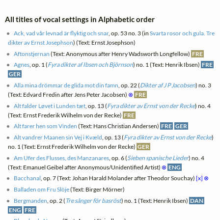
All titles of vocal settings in Alphabetic order
Ack, vad vår levnad är flyktig och snar
, op. 53 no. 3 (in
Svarta rosor och gula. Tre
dikter av Ernst Josephson
) (Text: Ernst Josephson)
Aftonstjernan
(Text: Anonymous after Henry Wadsworth Longfellow)
FRE
Agnes
, op. 1 (
Fyra dikter af Ibsen och Björnson
) no. 1 (Text: Henrik Ibsen)
FRE
GER
Alla mina drömmar de glida mot din famn
, op. 22 (
Dikter af J P Jacobsen
) no. 3
(Text: Edvard Fredin after Jens Peter Jacobsen)
⊗
FRE
Alt falder Løvet i Lunden tæt
, op. 13 (
Fyra dikter av Ernst von der Recke
) no. 4
(Text: Ernst Frederik Wilhelm von der Recke)
FRE
Alt farer hen som Vinden
(Text: Hans Christian Andersen)
FRE
GER
Alt vandrer Maanen sin Vej i Kvæld
, op. 13 (
Fyra dikter av Ernst von der Recke
)
no. 1 (Text: Ernst Frederik Wilhelm von der Recke)
GER
Am Ufer des Flusses, des Manzanares
, op. 6 (
Sieben spanische Lieder
) no. 4
(Text: Emanuel Geibel after Anonymous/Unidentified Artist)
⊗
ENG
Bacchanal
, op. 7 (Text: Johan Harald Molander after Theodor Souchay)
[x]
⊗
Balladen om Fru Slöje
(Text: Birger Mörner)
Bergmanden
, op. 2 (
Tre sånger för basröst
) no. 1 (Text: Henrik Ibsen)
DAN
ENG
FRE