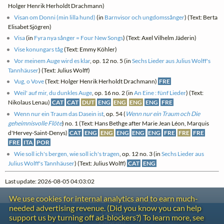
Holger Henrik Herholdt Drachmann)
Visan om Donni (min lilla hund)
(in
Barnvisor och ungdomssånger
) (Text: Berta
Elisabet Sjögren)
Visa
(in
Fyra nya sånger = Four New Songs
) (Text: Axel Vilhelm Jäderin)
Vise konungars tåg
(Text: Emmy Köhler)
Vor meinem Auge wird es klar
, op. 12 no. 5 (in
Sechs Lieder aus Julius Wolff's
Tannhäuser
) (Text: Julius Wolff)
Vug, o Vove
(Text: Holger Henrik Herholdt Drachmann)
FRE
Weil' auf mir, du dunkles Auge
, op. 16 no. 2 (in
An Eine : fünf Lieder
) (Text:
Nikolaus Lenau)
CAT
CAT
DUT
ENG
ENG
ENG
ENG
FRE
Wenn nur ein Traum das Dasein ist
, op. 54 (
Wenn nur ein Traum och Die
geheimnisvolle Flöte
) no. 1 (Text: Hans Bethge after Marie Jean Léon, Marquis
d'Hervey-Saint-Denys)
CAT
ENG
ENG
ENG
ENG
ENG
FRE
FRE
FRE
FRE
ITA
POR
Wie soll ich's bergen, wie soll ich's tragen
, op. 12 no. 3 (in
Sechs Lieder aus
Julius Wolff's Tannhäuser
) (Text: Julius Wolff)
CAT
ENG
Last update: 2026-08-05 04:03:02
We use cookies for internal analytics and to earn much-
needed advertising revenue. (Did you know you can help
Contact
support us by turning off ad-blockers?) To learn more, see
Copyright