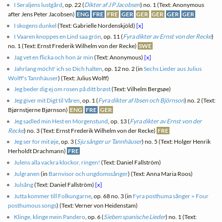
I Seraljens lustgård
, op. 22 (
Dikter af J P Jacobsen
) no. 1 (Text: Anonymous
after Jens Peter Jacobsen)
ENG
FRE
FRE
GER
GER
GER
GER
GER
I skogens dunkel
(Text: Gabrielle Nordenskjöld)
[x]
I Vaaren knoppes en Lind saa grön
, op. 11 (
Fyra dikter av Ernst von der Recke
)
no. 1 (Text: Ernst Frederik Wilhelm von der Recke)
SWE
Jag vet en flicka och hon är min
(Text: Anonymous)
[x]
Jahrlang möcht' ich so Dich halten
, op. 12 no. 2 (in
Sechs Lieder aus Julius
Wolff's Tannhäuser
) (Text: Julius Wolff)
Jeg beder dig ej om rosen på ditt brøst
(Text: Vilhelm Bergsøe)
Jeg giver mit Digt til Våren
, op. 1 (
Fyra dikter af Ibsen och Björnson
) no. 2 (Text:
Bjørnstjerne Bjørnson)
ENG
FRE
GER
Jeg sadled min Hest en Morgenstund
, op. 13 (
Fyra dikter av Ernst von der
Recke
) no. 3 (Text: Ernst Frederik Wilhelm von der Recke)
FRE
Jeg ser for mit øje
, op. 3 (
Sju sånger ur Tannhäuser
) no. 5 (Text: Holger Henrik
Herholdt Drachmann)
FRE
Julens alla vackra klockor, ringen!
(Text: Daniel Fallström)
Julgranen
(in
Barnvisor och ungdomssånger
) (Text: Anna Maria Roos)
Julsång
(Text: Daniel Fallström)
[x]
Jutta kommer till Folkungarne
, op. 68 no. 3 (in
Fyra posthuma sånger = Four
posthumous songs
) (Text: Verner von Heidenstam)
Klinge, klinge mein Pandero
, op. 6 (
Sieben spanische Lieder
) no. 1 (Text: