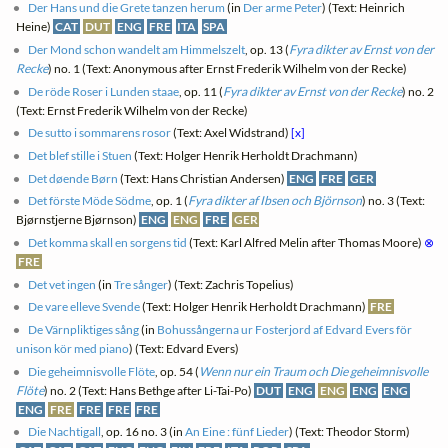
Der Hans und die Grete tanzen herum
(in
Der arme Peter
) (Text: Heinrich
Heine)
CAT
DUT
ENG
FRE
ITA
SPA
Der Mond schon wandelt am Himmelszelt
, op. 13 (
Fyra dikter av Ernst von der
Recke
) no. 1 (Text: Anonymous after Ernst Frederik Wilhelm von der Recke)
De röde Roser i Lunden staae
, op. 11 (
Fyra dikter av Ernst von der Recke
) no. 2
(Text: Ernst Frederik Wilhelm von der Recke)
De sutto i sommarens rosor
(Text: Axel Widstrand)
[x]
Det blef stille i Stuen
(Text: Holger Henrik Herholdt Drachmann)
Det døende Børn
(Text: Hans Christian Andersen)
ENG
FRE
GER
Det förste Möde Södme
, op. 1 (
Fyra dikter af Ibsen och Björnson
) no. 3 (Text:
Bjørnstjerne Bjørnson)
ENG
ENG
FRE
GER
Det komma skall en sorgens tid
(Text: Karl Alfred Melin after Thomas Moore)
⊗
FRE
Det vet ingen
(in
Tre sånger
) (Text: Zachris Topelius)
De vare elleve Svende
(Text: Holger Henrik Herholdt Drachmann)
FRE
De Värnpliktiges sång
(in
Bohussångerna ur Fosterjord af Edvard Evers för
unison kör med piano
) (Text: Edvard Evers)
Die geheimnisvolle Flöte
, op. 54 (
Wenn nur ein Traum och Die geheimnisvolle
Flöte
) no. 2 (Text: Hans Bethge after Li-Tai-Po)
DUT
ENG
ENG
ENG
ENG
ENG
FRE
FRE
FRE
FRE
Die Nachtigall
, op. 16 no. 3 (in
An Eine : fünf Lieder
) (Text: Theodor Storm)