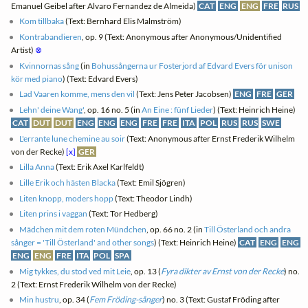
Emanuel Geibel after Alvaro Fernandez de Almeida)
CAT
ENG
ENG
FRE
RUS
Kom tillbaka
(Text: Bernhard Elis Malmström)
Kontrabandieren
, op. 9 (Text: Anonymous after Anonymous/Unidentified
Artist)
⊗
Kvinnornas sång
(in
Bohussångerna ur Fosterjord af Edvard Evers för unison
kör med piano
) (Text: Edvard Evers)
Lad Vaaren komme, mens den vil
(Text: Jens Peter Jacobsen)
ENG
FRE
GER
Lehn' deine Wang'
, op. 16 no. 5 (in
An Eine : fünf Lieder
) (Text: Heinrich Heine)
CAT
DUT
DUT
ENG
ENG
ENG
FRE
FRE
ITA
POL
RUS
RUS
SWE
L'errante lune chemine au soir
(Text: Anonymous after Ernst Frederik Wilhelm
von der Recke)
[x]
GER
Lilla Anna
(Text: Erik Axel Karlfeldt)
Lille Erik och hästen Blacka
(Text: Emil Sjögren)
Liten knopp, moders hopp
(Text: Theodor Lindh)
Liten prins i vaggan
(Text: Tor Hedberg)
Mädchen mit dem roten Mündchen
, op. 66 no. 2 (in
Till Österland och andra
sånger = 'Till Österland' and other songs
) (Text: Heinrich Heine)
CAT
ENG
ENG
ENG
ENG
FRE
ITA
POL
SPA
Mig tykkes, du stod ved mit Leie
, op. 13 (
Fyra dikter av Ernst von der Recke
) no.
2 (Text: Ernst Frederik Wilhelm von der Recke)
Min hustru
, op. 34 (
Fem Fröding-sånger
) no. 3 (Text: Gustaf Fröding after