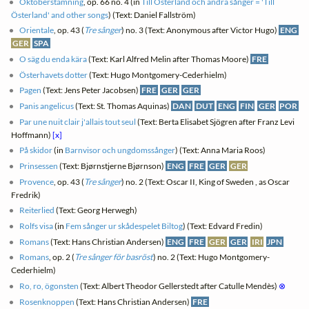
Oktoberstämning
, op. 66 no. 4 (in
Till Österland och andra sånger = 'Till
Österland' and other songs
) (Text: Daniel Fallström)
Orientale
, op. 43 (
Tre sånger
) no. 3 (Text: Anonymous after Victor Hugo)
ENG
GER
SPA
O säg du enda kära
(Text: Karl Alfred Melin after Thomas Moore)
FRE
Österhavets dotter
(Text: Hugo Montgomery-Cederhielm)
Pagen
(Text: Jens Peter Jacobsen)
FRE
GER
GER
Panis angelicus
(Text: St. Thomas Aquinas)
DAN
DUT
ENG
FIN
GER
POR
Par une nuit clair j'allais tout seul
(Text: Berta Elisabet Sjögren after Franz Levi
Hoffmann)
[x]
På skidor
(in
Barnvisor och ungdomssånger
) (Text: Anna Maria Roos)
Prinsessen
(Text: Bjørnstjerne Bjørnson)
ENG
FRE
GER
GER
Provence
, op. 43 (
Tre sånger
) no. 2 (Text: Oscar II, King of Sweden , as Oscar
Fredrik)
Reiterlied
(Text: Georg Herwegh)
Rolfs visa
(in
Fem sånger ur skådespelet Biltog
) (Text: Edvard Fredin)
Romans
(Text: Hans Christian Andersen)
ENG
FRE
GER
GER
IRI
JPN
Romans
, op. 2 (
Tre sånger för basröst
) no. 2 (Text: Hugo Montgomery-
Cederhielm)
Ro, ro, ögonsten
(Text: Albert Theodor Gellerstedt after Catulle Mendès)
⊗
Rosenknoppen
(Text: Hans Christian Andersen)
FRE