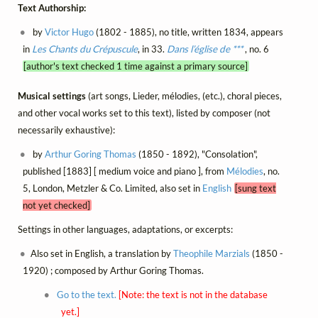
Text Authorship:
by
Victor Hugo
(1802 - 1885), no title, written 1834, appears
in
Les Chants du Crépuscule
, in 33.
Dans l’église de ***
, no. 6
[author's text checked 1 time against a primary source]
Musical settings
(art songs, Lieder, mélodies, (etc.), choral pieces,
and other vocal works set to this text), listed by composer (not
necessarily exhaustive):
by
Arthur Goring Thomas
(1850 - 1892), "Consolation",
published [1883] [ medium voice and piano ], from
Mélodies
, no.
5, London, Metzler & Co. Limited, also set in
English
[sung text
not yet checked]
Settings in other languages, adaptations, or excerpts:
Also set in English, a translation by
Theophile Marzials
(1850 -
1920) ; composed by Arthur Goring Thomas.
Go to the text.
[Note: the text is not in the database
yet.]