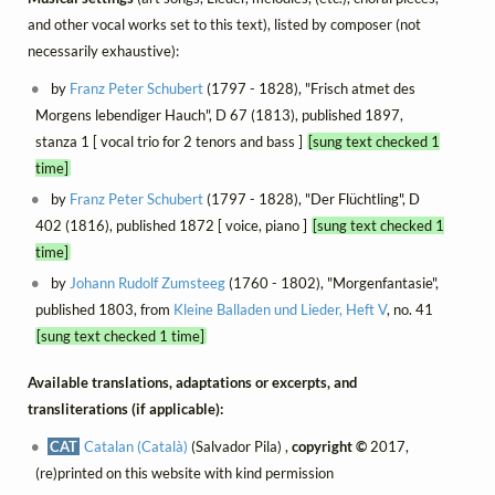
and other vocal works set to this text), listed by composer (not
necessarily exhaustive):
by
Franz Peter Schubert
(1797 - 1828), "Frisch atmet des
Morgens lebendiger Hauch", D 67 (1813), published 1897,
stanza 1 [ vocal trio for 2 tenors and bass ]
[sung text checked 1
time]
by
Franz Peter Schubert
(1797 - 1828), "Der Flüchtling", D
402 (1816), published 1872 [ voice, piano ]
[sung text checked 1
time]
by
Johann Rudolf Zumsteeg
(1760 - 1802), "Morgenfantasie",
published 1803, from
Kleine Balladen und Lieder, Heft V
, no. 41
[sung text checked 1 time]
Available translations, adaptations or excerpts, and
transliterations (if applicable):
CAT
Catalan (Català)
(Salvador Pila) ,
copyright ©
2017,
(re)printed on this website with kind permission