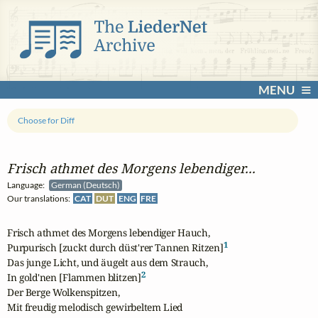
MENU
Choose for Diff
Frisch athmet des Morgens lebendiger...
Language:
German (Deutsch)
Our translations:
CAT
DUT
ENG
FRE
Frisch athmet des Morgens lebendiger Hauch,

1
Purpurisch [zuckt durch düst'rer Tannen Ritzen]
Das junge Licht, und äugelt aus dem Strauch,

2
In gold'nen [Flammen blitzen]
Der Berge Wolkenspitzen,

Mit freudig melodisch gewirbeltem Lied
