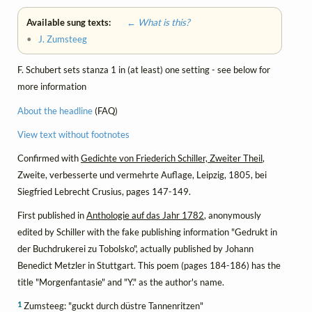
Available sung texts:
← What is this?
•
J. Zumsteeg
F. Schubert sets stanza 1 in (at least) one setting - see below for
more information
About the headline
(FAQ)
View text without footnotes
Confirmed with
Gedichte von Friederich Schiller, Zweiter Theil
,
Zweite, verbesserte und vermehrte Auflage, Leipzig, 1805, bei
Siegfried Lebrecht Crusius, pages 147-149.
First published in
Anthologie auf das Jahr 1782
, anonymously
edited by Schiller with the fake publishing information "Gedrukt in
der Buchdrukerei zu Tobolsko", actually published by Johann
Benedict Metzler in Stuttgart. This poem (pages 184-186) has the
title "Morgenfantasie" and "Y." as the author's name.
1
Zumsteeg: "guckt durch düstre Tannenritzen"