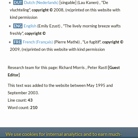
DUT
Dutch (Nederlands)
[singable] (Lau Kanen) , "De
vluchteling",
copyright ©
2008, (re)printed on this website with
kind permission
ENG
English
(Emily Ezust) , "The lively morning breeze wafts
freshly",
copyright ©
FRE
French (Français)
(Pierre Mathé) , "Le fugitif",
copyright ©
2009, (re)printed on this website with kind permission
Research team for this page: Richard Morris , Peter Rastl
[Guest
Editor]
This text was added to the website between May 1995 and
September 2003.
Line count:
43
Word count:
210
We use cookies for internal analytics and to earn much-