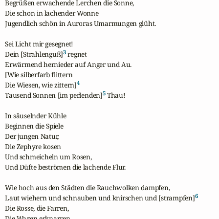
Begrüßen erwachende Lerchen die Sonne,

Die schon in lachender Wonne

Jugendlich schön in Auroras Umarmungen glüht.

Sei Licht mir gesegnet!

3
Dein [Strahlenguß]
 regnet

Erwärmend hernieder auf Anger und Au.

[Wie silberfarb flittern

4
Die Wiesen, wie zittern]
5
Tausend Sonnen [im perlenden]
 Thau!

In säuselnder Kühle

Beginnen die Spiele

Der jungen Natur,

Die Zephyre kosen

Und schmeicheln um Rosen,

Und Düfte beströmen die lachende Flur.

Wie hoch aus den Städten die Rauchwolken dampfen,

6
Laut wiehern und schnauben und knirschen und [strampfen]
Die Rosse, die Farren,

Die Wagen erknarren
