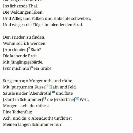
Ins ächzende Thal.

Die Waldungen leben,

Und Adler, und Falken und Habichte schweben,

Und wiegen die Flügel im blendenden Stral.

Den Frieden zu finden,

Wohin soll ich wenden

7
[Am elenden]
 Stab?

Die lachende Erde

Mit Jünglingsgebärde,

8
[Für mich nur]
 ein Grab!

Steig empor, o Morgenroth, und röthe

9
Mit [purpurnem Kusse]
 Hain und Feld,

10
Säusle nieder [Abendroth]
 und flöte

11
12
[Sanft in Schlummer]
 die [erstorb'ne]
 Welt.

Morgen - ach! du röthest

Eine Todtenflur,

Ach! und du, o Abendroth! umflötest

Meinen langen Schlummer nur.