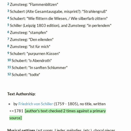
2
Zumsteeg: "Flammenblitzen"
3
Schubert (Alte Gesamtausgabe, misprint?): "Strahlengruß"
4
Schubert: "Wie flittern die Wiesen, / Wie silberfarb zittern"
5
Schiller (Leipzig 1803 edition), and Zumsteeg: "in perlendem"
6
Zumsteeg: "stampfen"
7
Zumsteeg: "Den eilenden"
8
Zumsteeg: "Ist für mich"
9
Schubert: "purpurnen Küssen"
10
Schubert: "o Abendroth"
11
Schubert: "In sanften Schlummer"
12
Schubert: "todte"
Text Authorship:
by
Friedrich von Schiller
(1759 - 1805), no title, written
<<1781
[author's text checked 2 times against a primary
source]
Musical settings
(art songs, Lieder, mélodies, (etc.), choral pieces,