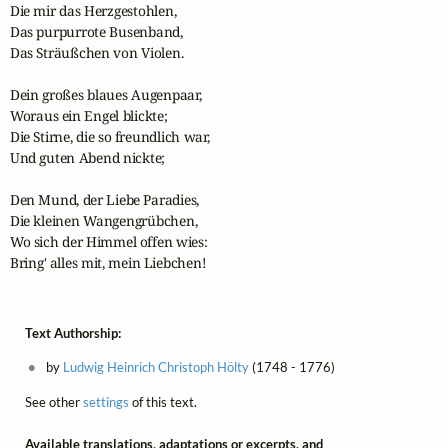
Die mir das Herzgestohlen,

Das purpurrote Busenband,

Das Sträußchen von Violen.

Dein großes blaues Augenpaar,

Woraus ein Engel blickte;

Die Stirne, die so freundlich war,

Und guten Abend nickte;

Den Mund, der Liebe Paradies,

Die kleinen Wangengrübchen,

Wo sich der Himmel offen wies:

Bring' alles mit, mein Liebchen!
Text Authorship:
by
Ludwig Heinrich Christoph Hölty
(1748 - 1776)
See other
settings
of this text.
Available translations, adaptations or excerpts, and