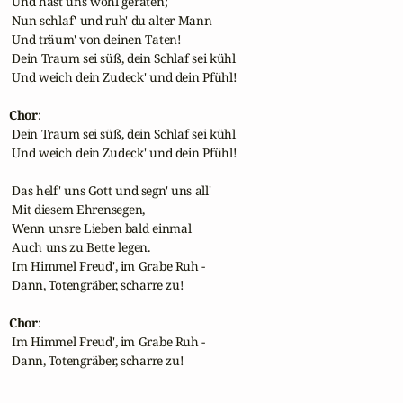
 Und hast uns wohl geraten;

 Nun schlaf' und ruh' du alter Mann

 Und träum' von deinen Taten!

 Dein Traum sei süß, dein Schlaf sei kühl

 Und weich dein Zudeck' und dein Pfühl!

Chor
:

 Dein Traum sei süß, dein Schlaf sei kühl

 Und weich dein Zudeck' und dein Pfühl!

 Das helf' uns Gott und segn' uns all'

 Mit diesem Ehrensegen,

 Wenn unsre Lieben bald einmal

 Auch uns zu Bette legen.

 Im Himmel Freud', im Grabe Ruh -

 Dann, Totengräber, scharre zu!

Chor
:

 Im Himmel Freud', im Grabe Ruh -

 Dann, Totengräber, scharre zu!