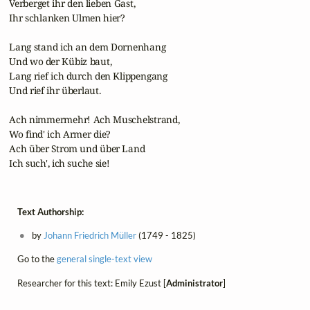
 Verberget ihr den lieben Gast,

 Ihr schlanken Ulmen hier?

 Lang stand ich an dem Dornenhang

 Und wo der Kübiz baut,

 Lang rief ich durch den Klippengang

 Und rief ihr überlaut.

 Ach nimmermehr! Ach Muschelstrand,

 Wo find' ich Armer die?

 Ach über Strom und über Land

 Ich such', ich suche sie!
Text Authorship:
by
Johann Friedrich Müller
(1749 - 1825)
Go to the
general single-text view
Researcher for this text: Emily Ezust [
Administrator
]