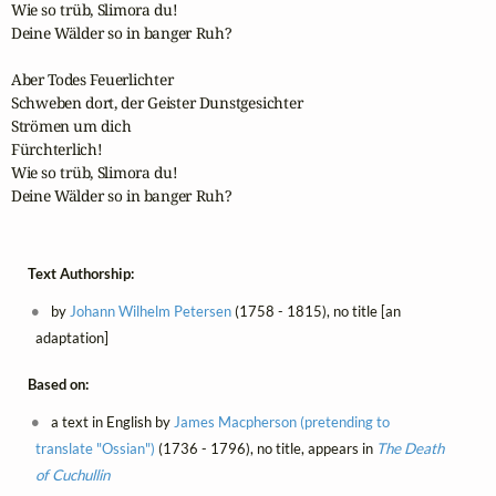
Wie so trüb, Slimora du!

Deine Wälder so in banger Ruh?

Aber Todes Feuerlichter

Schweben dort, der Geister Dunstgesichter

Strömen um dich

Fürchterlich!

Wie so trüb, Slimora du!

Deine Wälder so in banger Ruh?
Text Authorship:
by
Johann Wilhelm Petersen
(1758 - 1815), no title [an
adaptation]
Based on:
a text in English by
James Macpherson (pretending to
translate "Ossian")
(1736 - 1796), no title, appears in
The Death
of Cuchullin