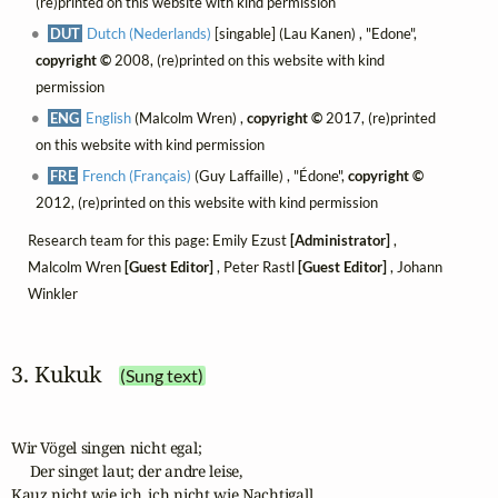
(re)printed on this website with kind permission
DUT
Dutch (Nederlands)
[singable] (Lau Kanen) , "Edone",
copyright ©
2008, (re)printed on this website with kind
permission
ENG
English
(Malcolm Wren) ,
copyright ©
2017, (re)printed
on this website with kind permission
FRE
French (Français)
(Guy Laffaille) , "Édone",
copyright ©
2012, (re)printed on this website with kind permission
Research team for this page: Emily Ezust
[Administrator]
,
Malcolm Wren
[Guest Editor]
, Peter Rastl
[Guest Editor]
, Johann
Winkler
3. Kukuk
(Sung text)
Wir Vögel singen nicht egal;

     Der singet laut; der andre leise,

Kauz nicht wie ich, ich nicht wie Nachtigall,
