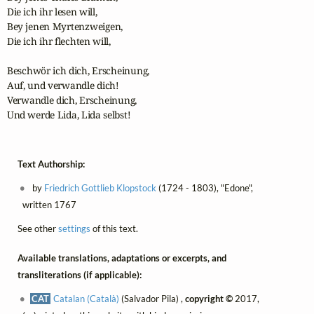
Die ich ihr lesen will,

Bey jenen Myrtenzweigen,

Die ich ihr flechten will,

Beschwör ich dich, Erscheinung,

Auf, und verwandle dich!

Verwandle dich, Erscheinung,

Und werde Lida, Lida selbst!
Text Authorship:
by
Friedrich Gottlieb Klopstock
(1724 - 1803), "Edone",
written 1767
See other
settings
of this text.
Available translations, adaptations or excerpts, and
transliterations (if applicable):
CAT
Catalan (Català)
(Salvador Pila) ,
copyright ©
2017,