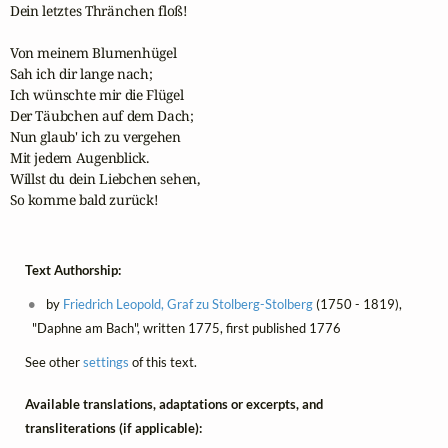
Dein letztes Thränchen floß!

Von meinem Blumenhügel

Sah ich dir lange nach;

Ich wünschte mir die Flügel

Der Täubchen auf dem Dach;

Nun glaub' ich zu vergehen

Mit jedem Augenblick.

Willst du dein Liebchen sehen,

So komme bald zurück!
Text Authorship:
by
Friedrich Leopold, Graf zu Stolberg-Stolberg
(1750 - 1819),
"Daphne am Bach", written 1775, first published 1776
See other
settings
of this text.
Available translations, adaptations or excerpts, and
transliterations (if applicable):