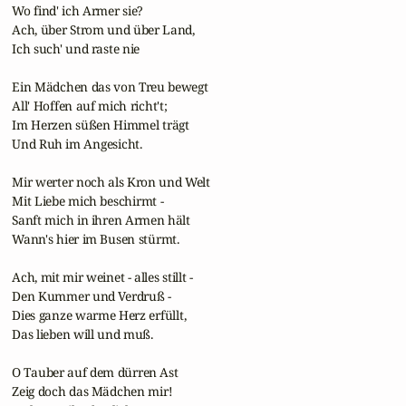
 Wo find' ich Armer sie?

 Ach, über Strom und über Land,

 Ich such' und raste nie

 Ein Mädchen das von Treu bewegt

 All' Hoffen auf mich richt't;

 Im Herzen süßen Himmel trägt

 Und Ruh im Angesicht.

 Mir werter noch als Kron und Welt

 Mit Liebe mich beschirmt -

 Sanft mich in ihren Armen hält

 Wann's hier im Busen stürmt.

 Ach, mit mir weinet - alles stillt -

 Den Kummer und Verdruß -

 Dies ganze warme Herz erfüllt,

 Das lieben will und muß.

 O Tauber auf dem dürren Ast

 Zeig doch das Mädchen mir!
