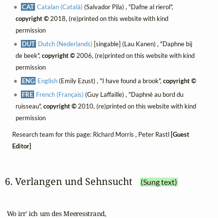
CAT
Catalan (Català)
(Salvador Pila) , "Dafne al rierol",
copyright ©
2018, (re)printed on this website with kind
permission
DUT
Dutch (Nederlands)
[singable] (Lau Kanen) , "Daphne bij
de beek",
copyright ©
2006, (re)printed on this website with kind
permission
ENG
English
(Emily Ezust) , "I have found a brook",
copyright ©
FRE
French (Français)
(Guy Laffaille) , "Daphné au bord du
ruisseau",
copyright ©
2010, (re)printed on this website with kind
permission
Research team for this page: Richard Morris , Peter Rastl
[Guest
Editor]
6. Verlangen und Sehnsucht
(Sung text)
 Wo irr' ich um des Meeresstrand,
