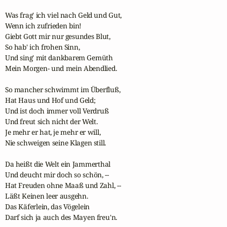
Was frag' ich viel nach Geld und Gut,

Wenn ich zufrieden bin!

Giebt Gott mir nur gesundes Blut,

So hab' ich frohen Sinn,

Und sing' mit dankbarem Gemüth

Mein Morgen- und mein Abendlied.

So mancher schwimmt im Überfluß,

Hat Haus und Hof und Geld;

Und ist doch immer voll Verdruß

Und freut sich nicht der Welt.

Je mehr er hat, je mehr er will,

Nie schweigen seine Klagen still.

Da heißt die Welt ein Jammerthal

Und deucht mir doch so schön, --

Hat Freuden ohne Maaß und Zahl, --

Läßt Keinen leer ausgehn.

Das Käferlein, das Vögelein

Darf sich ja auch des Mayen freu'n.
