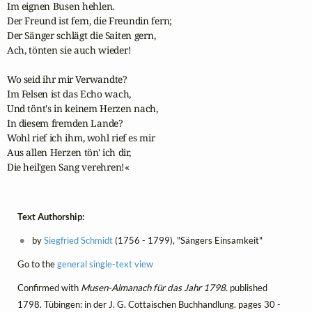
Im eignen Busen hehlen.

Der Freund ist fern, die Freundin fern;

Der Sänger schlägt die Saiten gern,

Ach, tönten sie auch wieder!

Wo seid ihr mir Verwandte?

Im Felsen ist das Echo wach,

Und tönt's in keinem Herzen nach,

In diesem fremden Lande?

Wohl rief ich ihm, wohl rief es mir

Aus allen Herzen tön' ich dir,

Die heil'gen Sang verehren!«
Text Authorship:
by
Siegfried Schmidt
(1756 - 1799), "Sängers Einsamkeit"
Go to the
general single-text view
Confirmed with
Musen-Almanach für das Jahr 1798.
published
1798. Tübingen: in der J. G. Cottaischen Buchhandlung. pages 30 -