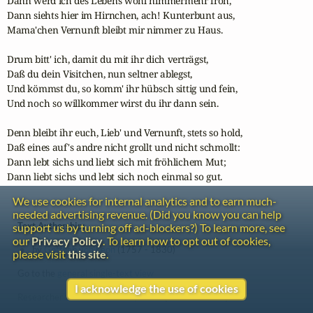
Dann werd ich des Lebens wohl nimmermehr froh,

Dann siehts hier im Hirnchen, ach! Kunterbunt aus,

Mama'chen Vernunft bleibt mir nimmer zu Haus.

Drum bitt' ich, damit du mit ihr dich verträgst,

Daß du dein Visitchen, nun seltner ablegst,

Und kömmst du, so komm' ihr hübsch sittig und fein,

Und noch so willkommer wirst du ihr dann sein.

Denn bleibt ihr euch, Lieb' und Vernunft, stets so hold,

Daß eines auf's andre nicht grollt und nicht schmollt:

Dann lebt sichs und liebt sich mit fröhlichem Mut;

Dann liebt sichs und lebt sich noch einmal so gut.
We use cookies for internal analytics and to earn much-
needed advertising revenue. (Did you know you can help
Text Authorship:
support us by turning off ad-blockers?) To learn more, see
our
Privacy Policy
. To learn how to opt out of cookies,
by
Gottlieb von Leon
(1757 - 1830)
please visit
this site
.
Go to the
general single-text view
I acknowledge the use of cookies
Researcher for this text: Emily Ezust [
Administrator
]