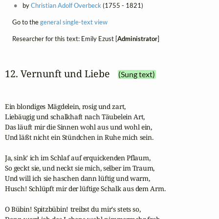
by
Christian Adolf Overbeck
(1755 - 1821)
Go to the
general single-text view
Researcher for this text: Emily Ezust [
Administrator
]
12. Vernunft und Liebe
(Sung text)
Ein blondiges Mägdelein, rosig und zart,

Liebäugig und schalkhaft nach Täubelein Art,

Das läuft mir die Sinnen wohl aus und wohl ein,

Und läßt nicht ein Stündchen in Ruhe mich sein.

Ja, sink' ich im Schlaf auf erquickenden Pflaum,

So geckt sie, und neckt sie mich, selber im Traum,

Und will ich sie haschen dann lüftig und warm,

Husch! Schlüpft mir der lüftige Schalk aus dem Arm.

O Bübin! Spitzbübin! treibst du mir's stets so,
