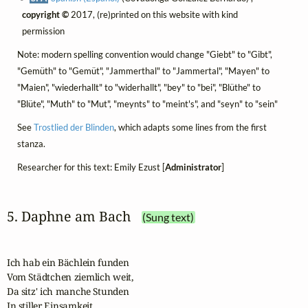
copyright ©
2017, (re)printed on this website with kind
permission
Note: modern spelling convention would change "Giebt" to "Gibt",
"Gemüth" to "Gemüt", "Jammerthal" to "Jammertal", "Mayen" to
"Maien", "wiederhallt" to "widerhallt", "bey" to "bei", "Blüthe" to
"Blüte", "Muth" to "Mut", "meynts" to "meint's", and "seyn" to "sein"
See
Trostlied der Blinden
, which adapts some lines from the first
stanza.
Researcher for this text: Emily Ezust [
Administrator
]
5. Daphne am Bach
(Sung text)
Ich hab ein Bächlein funden

Vom Städtchen ziemlich weit,

Da sitz' ich manche Stunden

In stiller Einsamkeit.
