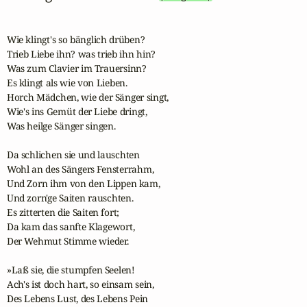
Wie klingt's so bänglich drüben?

Trieb Liebe ihn? was trieb ihn hin?

Was zum Clavier im Trauersinn?

Es klingt als wie von Lieben.

Horch Mädchen, wie der Sänger singt,

Wie's ins Gemüt der Liebe dringt,

Was heilge Sänger singen.

Da schlichen sie und lauschten

Wohl an des Sängers Fensterrahm,

Und Zorn ihm von den Lippen kam,

Und zorn'ge Saiten rauschten.

Es zitterten die Saiten fort;

Da kam das sanfte Klagewort,

Der Wehmut Stimme wieder.

»Laß sie, die stumpfen Seelen!

Ach's ist doch hart, so einsam sein,

Des Lebens Lust, des Lebens Pein
