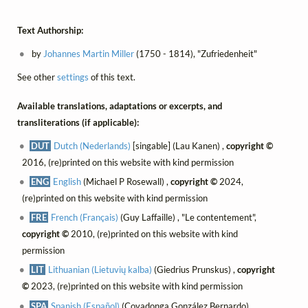
Text Authorship:
by
Johannes Martin Miller
(1750 - 1814), "Zufriedenheit"
See other
settings
of this text.
Available translations, adaptations or excerpts, and
transliterations (if applicable):
DUT
Dutch (Nederlands)
[singable] (Lau Kanen) ,
copyright ©
2016, (re)printed on this website with kind permission
ENG
English
(Michael P Rosewall) ,
copyright ©
2024,
(re)printed on this website with kind permission
FRE
French (Français)
(Guy Laffaille) , "Le contentement",
copyright ©
2010, (re)printed on this website with kind
permission
LIT
Lithuanian (Lietuvių kalba)
(Giedrius Prunskus) ,
copyright
©
2023, (re)printed on this website with kind permission
SPA
Spanish (Español)
(Covadonga González Bernardo) ,