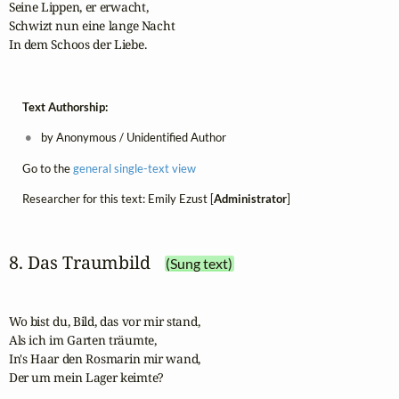
Seine Lippen, er erwacht,

Schwizt nun eine lange Nacht

In dem Schoos der Liebe.
Text Authorship:
by Anonymous / Unidentified Author
Go to the
general single-text view
Researcher for this text: Emily Ezust [
Administrator
]
8. Das Traumbild
(Sung text)
Wo bist du, Bild, das vor mir stand,

Als ich im Garten träumte,

In's Haar den Rosmarin mir wand,

Der um mein Lager keimte?
