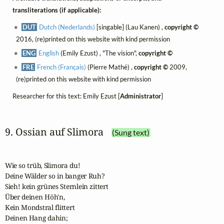
transliterations (if applicable):
DUT
Dutch (Nederlands)
[singable] (Lau Kanen) ,
copyright ©
2016, (re)printed on this website with kind permission
ENG
English
(Emily Ezust) , "The vision",
copyright ©
FRE
French (Français)
(Pierre Mathé) ,
copyright ©
2009,
(re)printed on this website with kind permission
Researcher for this text: Emily Ezust [
Administrator
]
9. Ossian auf Slimora
(Sung text)
Wie so trüb, Slimora du!

Deine Wälder so in banger Ruh?

Sieh! kein grünes Sternlein zittert

Über deinen Höh'n,

Kein Mondstral flittert

Deinen Hang dahin; 
