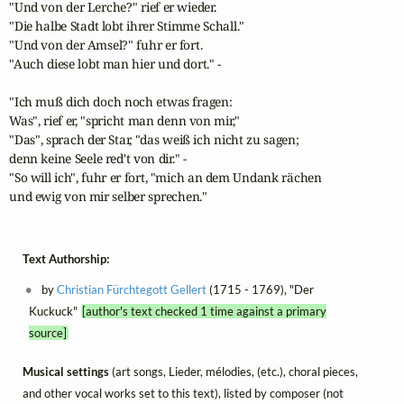
"Und von der Lerche?" rief er wieder.

"Die halbe Stadt lobt ihrer Stimme Schall."

"Und von der Amsel?" fuhr er fort.

"Auch diese lobt man hier und dort." -

"Ich muß dich doch noch etwas fragen:

Was", rief er, "spricht man denn von mir,"

"Das", sprach der Star, "das weiß ich nicht zu sagen;

denn keine Seele red't von dir." -

"So will ich", fuhr er fort, "mich an dem Undank rächen

und ewig von mir selber sprechen."
Text Authorship:
by
Christian Fürchtegott Gellert
(1715 - 1769), "Der
Kuckuck"
[author's text checked 1 time against a primary
source]
Musical settings
(art songs, Lieder, mélodies, (etc.), choral pieces,
and other vocal works set to this text), listed by composer (not