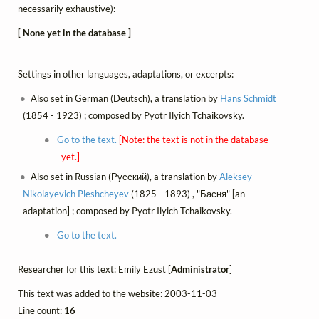
necessarily exhaustive):
[ None yet in the database ]
Settings in other languages, adaptations, or excerpts:
Also set in German (Deutsch), a translation by
Hans Schmidt
(1854 - 1923) ; composed by Pyotr Ilyich Tchaikovsky.
Go to the text.
[Note: the text is not in the database
yet.]
Also set in Russian (Русский), a translation by
Aleksey
Nikolayevich Pleshcheyev
(1825 - 1893) , "Басня" [an
adaptation] ; composed by Pyotr Ilyich Tchaikovsky.
Go to the text.
Researcher for this text: Emily Ezust [
Administrator
]
This text was added to the website: 2003-11-03
Line count:
16