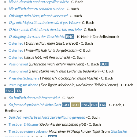
Nicht, dass ich’s schon ergriffen hätte
- C. Bach
Nie will ich dem zu schaden suchen
- C. Bach
Oft klagt dein Herz, wie schwer es sei
- C. Bach
O große Majestät, anbetenswürd’ges Wesen
- C. Bach
O Herr, mein Gott, durch den ich bin und lebe
- C. Bach
O Jüngling, lern aus der Geschichte
ENG
- K. Hecht (Der Selbstmord)
Osterlied
(
Erinnre dich, mein Geist, erfreut
) - C. Bach
Osterlied
(
Freiwillig hab ich’s dargebracht
) - C. Bach
Osterlied
(
Jesus lebt, mit ihm auch ich
) - C. Bach
Passionslied
(
Erforsche mich, erfahr mein Herz
) - C. Bach
DUT
Passionslied
(
Herr, stärke mich, dein Leiden zu bedenken
) - C. Bach
Preis des Schöpfers
(
Wenn ich, o Schöpfer, deine Macht
) - C. Bach
Prüfung am Abend
(
Der Tag ist wieder hin, und diesen Teil des Lebens
) - C. Bach
ENG
ITA
So hoff ich denn mit festem Mut
- C. Bach
So jemand spricht: Ich liebe Gott
CAT
DUT
ENG
FRE
ITA
- C. Bach, L.
Beethoven
Soll dein verderbtes Herz zur Heiligung genesen
- C. Bach
Trost der Erlösung
(
Gedanke, der uns Leben gibt
) - C. Bach
Trost des ewigen Lebens
(
Nach einer Prüfung kurzer Tage
) (from
Geistliche