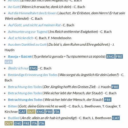
An Gott
(
Erheb auf mich dein Angesicht
) - C. Bach
An Gott
(
Wenn ich erwache, denk ich dein
) - C. Bach
Auf die Himmelfahrt des Erlösers
(
Jauchzt, ihr Erlösten, dem Herrn! Er hat sein
Werk vollendet
) - C. Bach
Auf Gott, und nicht auf meinen Rat
- C. Bach
Aufmunterung zur Tugend
(
Ins Reich entfernter Ewigkeiten
) - C. Bach
Auf, schicke dich
- C. Bach, F. Mendelssohn
Aus dem Danklied zu Gott
(
Du bist's, dem Ruhm und Ehre gebühret;
) - J.
Haydn
Basnja = Басня
(
Ty priletel iz goroda = Ты прилетел из города
)
ENG
FRE
GER
Besitz ich nur
ENG
- C. Bach
Beständige Erinnerung des Todes
(
Was sorgst du ängstlich für dein Leben?
) - C.
Bach
Betrachtung des Todes
(
Der Jüngling hofft des Greises Ziel
) - J. Haydn
FRE
Betrachtung des Todes
(
Wie sicher lebt der Mensch, der Staub!
) - C. Bach
Betrachtung des Todes
(
Wie sicher lebt der Mensch, der Staub!
)
FRE
Bitten
(
Gott, deine Güte reicht so weit
) - C. Bach, L. Beethoven, T. Gaugler, T.
Kirchner
CAT
DUT
ENG
FRE
ITA
Bußlied
(
An dir, allein an dir hab ich gesündigt
) - C. Bach, L. Beethoven
CAT
DUT
ENG
FRE
ITA
ITA