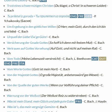
Oden und Lieder
) - C. Bach
ENG
Trost eines schwermütigen Christen
(
Du klagst, o Christ! in schweren Leiden
) -
C. Bach
Ty priletel iz goroda = Ты прилетел из города
ENG
FRE
GER
- P.
Tchaikovsky (Басня)
Um Ergebung in den göttlichen Willen
(
O Herr, mein Gott, durch den ich bin
und lebe
) - C. Bach
Urquell der Liebe! Ew’ge Güte!
- C. Bach
Versicherung der Gnade Gottes
(
So hoff ich denn mit festem Mut
) - C. Bach
Vertrauen auf Gottes Vorsehung
(
Auf Gott, und nicht auf meinen Rat
) - C.
Bach
Vom Tode
(
Meine Lebenszeit verstreicht
) - C. Bach, L. Beethoven
CAT
DUT
ENG
FRE
ITA
Vom Worte Gottes
(
Gott ist mein Hort
) - C. Bach
Von der Majestät Gottes
(
O große Majestät, anbetenswürd’ges Wesen
) - C.
Bach
Von der Quelle der guten Werke
(
Wenn zur Vollführung deiner Pflicht
) - C.
Bach
Warnung vor der Wollust
(
Der Wollust Reiz zu widerstreben
) - C. Bach
Was ist mein Stand, mein Glück und jede gute Gabe?
FRE
- C. Bach, J. Haydn
Was ist’s, das mein vergnügt Gemüte
- C. Bach