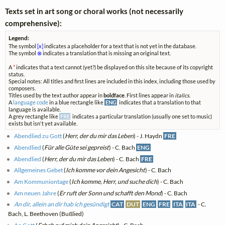
Texts set in art song or choral works (not necessarily
comprehensive):
Legend:
The symbol
[x]
indicates a placeholder for a text that is not yet in the database.
The symbol
⊗
indicates a translation that is missing an original text.
A
*
indicates that a text cannot (yet?) be displayed on this site because of its copyright
status.
Special notes: All titles and first lines are included in this index, including those used by
composers.
Titles used by the text author appear in
boldface
. First lines appear in
italics
.
A
language code
in a blue rectangle like
ENG
indicates that a translation to that
language is available.
A grey rectangle like
FRE
indicates a particular translation (usually one set to music)
exists but isn't yet available.
Abendlied zu Gott
(
Herr, der du mir das Leben
) - J. Haydn
FRE
Abendlied
(
Für alle Güte sei gepreist
) - C. Bach
ENG
Abendlied
(
Herr, der du mir das Leben
) - C. Bach
FRE
Allgemeines Gebet
(
Ich komme vor dein Angesicht
) - C. Bach
Am Kommuniontage
(
Ich komme, Herr, und suche dich
) - C. Bach
Am neuen Jahre
(
Er ruft der Sonn und schafft den Mond
) - C. Bach
An dir, allein an dir hab ich gesündigt
CAT
DUT
ENG
FRE
ITA
ITA
- C.
Bach, L. Beethoven (Bußlied)