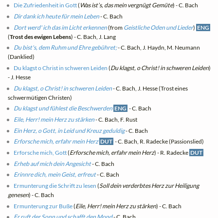
Die Zufriedenheit in Gott
(
Was ist’s, das mein vergnügt Gemüte
) - C. Bach
Dir dank ich heute für mein Leben
- C. Bach
Dort werd' ich das im Licht erkennen
(from
Geistliche Oden und Lieder
)
ENG
(
Trost des ewigen Lebens
) - C. Bach, J. Lang
Du bist's, dem Ruhm und Ehre gebühret;
- C. Bach, J. Haydn, M. Neumann
(Danklied)
Du klagst o Christ in schweren Leiden
(
Du klagst, o Christ! in schweren Leiden
)
- J. Hesse
Du klagst, o Christ! in schweren Leiden
- C. Bach, J. Hesse (Trost eines
schwermütigen Christen)
Du klagst und fühlest die Beschwerden
ENG
- C. Bach
Eile, Herr! mein Herz zu stärken
- C. Bach, F. Rust
Ein Herz, o Gott, in Leid und Kreuz geduldig
- C. Bach
Erforsche mich, erfahr mein Herz
DUT
- C. Bach, R. Radecke (Passionslied)
Erforsche mich, Gott
(
Erforsche mich, erfahr mein Herz
) - R. Radecke
DUT
Erheb auf mich dein Angesicht
- C. Bach
Erinnre dich, mein Geist, erfreut
- C. Bach
Ermunterung die Schrift zu lesen
(
Soll dein verderbtes Herz zur Heiligung
genesen
) - C. Bach
Ermunterung zur Buße
(
Eile, Herr! mein Herz zu stärken
) - C. Bach
Er ruft der Sonn und schafft den Mond
- C. Bach