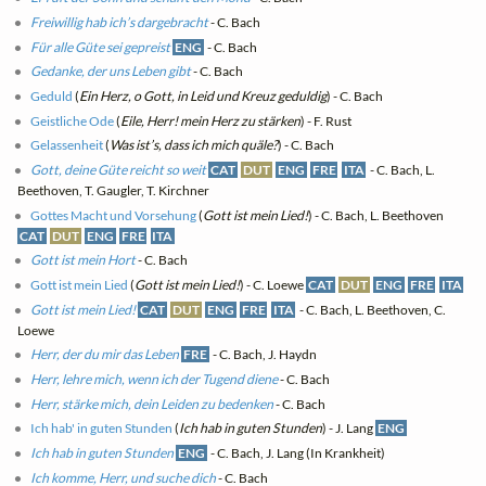
Freiwillig hab ich’s dargebracht
- C. Bach
Für alle Güte sei gepreist
ENG
- C. Bach
Gedanke, der uns Leben gibt
- C. Bach
Geduld
(
Ein Herz, o Gott, in Leid und Kreuz geduldig
) - C. Bach
Geistliche Ode
(
Eile, Herr! mein Herz zu stärken
) - F. Rust
Gelassenheit
(
Was ist’s, dass ich mich quäle?
) - C. Bach
Gott, deine Güte reicht so weit
CAT
DUT
ENG
FRE
ITA
- C. Bach, L.
Beethoven, T. Gaugler, T. Kirchner
Gottes Macht und Vorsehung
(
Gott ist mein Lied!
) - C. Bach, L. Beethoven
CAT
DUT
ENG
FRE
ITA
Gott ist mein Hort
- C. Bach
Gott ist mein Lied
(
Gott ist mein Lied!
) - C. Loewe
CAT
DUT
ENG
FRE
ITA
Gott ist mein Lied!
CAT
DUT
ENG
FRE
ITA
- C. Bach, L. Beethoven, C.
Loewe
Herr, der du mir das Leben
FRE
- C. Bach, J. Haydn
Herr, lehre mich, wenn ich der Tugend diene
- C. Bach
Herr, stärke mich, dein Leiden zu bedenken
- C. Bach
Ich hab' in guten Stunden
(
Ich hab in guten Stunden
) - J. Lang
ENG
Ich hab in guten Stunden
ENG
- C. Bach, J. Lang (In Krankheit)
Ich komme, Herr, und suche dich
- C. Bach