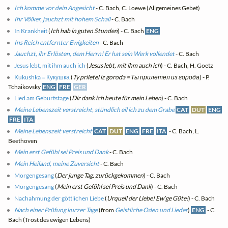
Ich komme vor dein Angesicht
- C. Bach, C. Loewe (Allgemeines Gebet)
Ihr Völker, jauchzt mit hohem Schall
- C. Bach
In Krankheit
(
Ich hab in guten Stunden
) - C. Bach
ENG
Ins Reich entfernter Ewigkeiten
- C. Bach
Jauchzt, ihr Erlösten, dem Herrn! Er hat sein Werk vollendet
- C. Bach
Jesus lebt, mit ihm auch ich
(
Jesus lebt, mit ihm auch ich
) - C. Bach, H. Goetz
Kukushka = Кукушка
(
Ty priletel iz goroda = Ты прилетел из города
) - P.
Tchaikovsky
ENG
FRE
GER
Lied am Geburtstage
(
Dir dank ich heute für mein Leben
) - C. Bach
Meine Lebenszeit verstreicht, stündlich eil ich zu dem Grabe
CAT
DUT
ENG
FRE
ITA
Meine Lebenszeit verstreicht
CAT
DUT
ENG
FRE
ITA
- C. Bach, L.
Beethoven
Mein erst Gefühl sei Preis und Dank
- C. Bach
Mein Heiland, meine Zuversicht
- C. Bach
Morgengesang
(
Der junge Tag, zurückgekommen
) - C. Bach
Morgengesang
(
Mein erst Gefühl sei Preis und Dank
) - C. Bach
Nachahmung der göttlichen Liebe
(
Urquell der Liebe! Ew’ge Güte!
) - C. Bach
Nach einer Prüfung kurzer Tage
(from
Geistliche Oden und Lieder
)
ENG
- C.
Bach (Trost des ewigen Lebens)