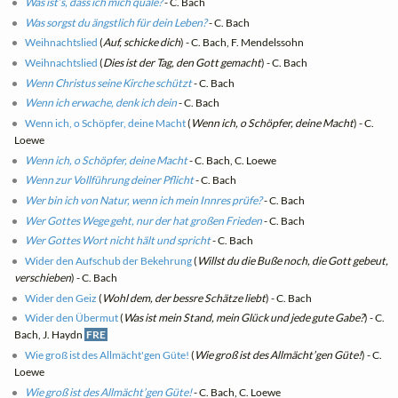
Was ist’s, dass ich mich quäle?
- C. Bach
Was sorgst du ängstlich für dein Leben?
- C. Bach
Weihnachtslied
(
Auf, schicke dich
) - C. Bach, F. Mendelssohn
Weihnachtslied
(
Dies ist der Tag, den Gott gemacht
) - C. Bach
Wenn Christus seine Kirche schützt
- C. Bach
Wenn ich erwache, denk ich dein
- C. Bach
Wenn ich, o Schöpfer, deine Macht
(
Wenn ich, o Schöpfer, deine Macht
) - C.
Loewe
Wenn ich, o Schöpfer, deine Macht
- C. Bach, C. Loewe
Wenn zur Vollführung deiner Pflicht
- C. Bach
Wer bin ich von Natur, wenn ich mein Innres prüfe?
- C. Bach
Wer Gottes Wege geht, nur der hat großen Frieden
- C. Bach
Wer Gottes Wort nicht hält und spricht
- C. Bach
Wider den Aufschub der Bekehrung
(
Willst du die Buße noch, die Gott gebeut,
verschieben
) - C. Bach
Wider den Geiz
(
Wohl dem, der bessre Schätze liebt
) - C. Bach
Wider den Übermut
(
Was ist mein Stand, mein Glück und jede gute Gabe?
) - C.
Bach, J. Haydn
FRE
Wie groß ist des Allmächt'gen Güte!
(
Wie groß ist des Allmächt’gen Güte!
) - C.
Loewe
Wie groß ist des Allmächt’gen Güte!
- C. Bach, C. Loewe