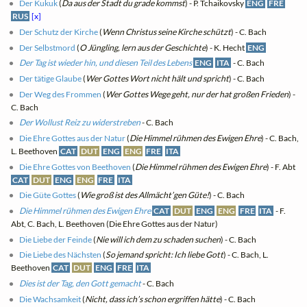
Der Kukuk
(
Da aus der Stadt du grade kommst
) - P. Tchaikovsky
ENG
FRE
RUS
[x]
Der Schutz der Kirche
(
Wenn Christus seine Kirche schützt
) - C. Bach
Der Selbstmord
(
O Jüngling, lern aus der Geschichte
) - K. Hecht
ENG
Der Tag ist wieder hin, und diesen Teil des Lebens
ENG
ITA
- C. Bach
Der tätige Glaube
(
Wer Gottes Wort nicht hält und spricht
) - C. Bach
Der Weg des Frommen
(
Wer Gottes Wege geht, nur der hat großen Frieden
) -
C. Bach
Der Wollust Reiz zu widerstreben
- C. Bach
Die Ehre Gottes aus der Natur
(
Die Himmel rühmen des Ewigen Ehre
) - C. Bach,
L. Beethoven
CAT
DUT
ENG
ENG
FRE
ITA
Die Ehre Gottes von Beethoven
(
Die Himmel rühmen des Ewigen Ehre
) - F. Abt
CAT
DUT
ENG
ENG
FRE
ITA
Die Güte Gottes
(
Wie groß ist des Allmächt’gen Güte!
) - C. Bach
Die Himmel rühmen des Ewigen Ehre
CAT
DUT
ENG
ENG
FRE
ITA
- F.
Abt, C. Bach, L. Beethoven (Die Ehre Gottes aus der Natur)
Die Liebe der Feinde
(
Nie will ich dem zu schaden suchen
) - C. Bach
Die Liebe des Nächsten
(
So jemand spricht: Ich liebe Gott
) - C. Bach, L.
Beethoven
CAT
DUT
ENG
FRE
ITA
Dies ist der Tag, den Gott gemacht
- C. Bach
Die Wachsamkeit
(
Nicht, dass ich’s schon ergriffen hätte
) - C. Bach