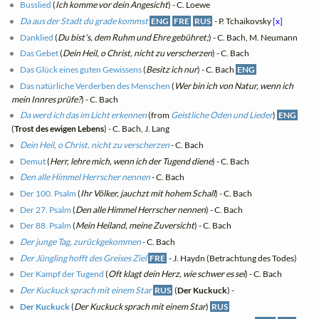
Busslied
(
Ich komme vor dein Angesicht
) - C. Loewe
Da aus der Stadt du grade kommst
ENG
FRE
RUS
- P. Tchaikovsky
[x]
Danklied
(
Du bist's, dem Ruhm und Ehre gebühret;
) - C. Bach, M. Neumann
Das Gebet
(
Dein Heil, o Christ, nicht zu verscherzen
) - C. Bach
Das Glück eines guten Gewissens
(
Besitz ich nur
) - C. Bach
ENG
Das natürliche Verderben des Menschen
(
Wer bin ich von Natur, wenn ich
mein Innres prüfe?
) - C. Bach
Da werd ich das im Licht erkennen
(from
Geistliche Oden und Lieder
)
ENG
(
Trost des ewigen Lebens
) - C. Bach, J. Lang
Dein Heil, o Christ, nicht zu verscherzen
- C. Bach
Demut
(
Herr, lehre mich, wenn ich der Tugend diene
) - C. Bach
Den alle Himmel Herrscher nennen
- C. Bach
Der 100. Psalm
(
Ihr Völker, jauchzt mit hohem Schall
) - C. Bach
Der 27. Psalm
(
Den alle Himmel Herrscher nennen
) - C. Bach
Der 88. Psalm
(
Mein Heiland, meine Zuversicht
) - C. Bach
Der junge Tag, zurückgekommen
- C. Bach
Der Jüngling hofft des Greises Ziel
FRE
- J. Haydn (Betrachtung des Todes)
Der Kampf der Tugend
(
Oft klagt dein Herz, wie schwer es sei
) - C. Bach
Der Kuckuck sprach mit einem Star
RUS
(
Der Kuckuck
) -
Der Kuckuck
(
Der Kuckuck sprach mit einem Star
)
RUS