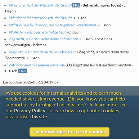
Wie sicher lebt der Mensch, der Staub!
FRE
(
Betrachtung des Todes
) - J.
Haydn
Wie sicher lebt der Mensch, der Staub!
- C. Bach
Willst du die Buße noch, die Gott gebeut, verschieben
- C. Bach
Wohl dem, der bessre Schätze liebt
- C. Bach
Zag nicht, o Christ! denn deine Schmerzen
- C. Bach (Trost eines
schwermütigen Christen)
Zag nicht, o Christ! denn deine Schmerzen
(
Zag nicht, o Christ! denn deine
Schmerzen
) - C. Bach
Zufriedenheit mit seinem Zustande
(
Du klagst und fühlest die Beschwerden
) -
C. Bach
ENG
Last update: 2026-05-11 04:19:57
We use cookies for internal analytics and to earn much-
needed advertising revenue. (Did you know you can help
Contact
support us by turning off ad-blockers?) To learn more, see
Copyright
our
Privacy Policy
. To learn how to opt out of cookies,
Privacy
please visit
this site
.
Copyright © 2026 The LiederNet Archive
I acknowledge the use of cookies
Site redesign by Shawn Thuris