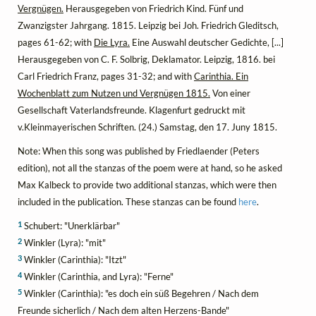
Vergnügen.
Herausgegeben von Friedrich Kind. Fünf und
Zwanzigster Jahrgang. 1815. Leipzig bei Joh. Friedrich Gleditsch,
pages 61-62; with
Die Lyra.
Eine Auswahl deutscher Gedichte, [...]
Herausgegeben von C. F. Solbrig, Deklamator. Leipzig, 1816. bei
Carl Friedrich Franz, pages 31-32; and with
Carinthia. Ein
Wochenblatt zum Nutzen und Vergnügen 1815.
Von einer
Gesellschaft Vaterlandsfreunde. Klagenfurt gedruckt mit
v.Kleinmayerischen Schriften. (24.) Samstag, den 17. Juny 1815.
Note: When this song was published by Friedlaender (Peters
edition), not all the stanzas of the poem were at hand, so he asked
Max Kalbeck to provide two additional stanzas, which were then
included in the publication. These stanzas can be found
here
.
1
Schubert: "Unerklärbar"
2
Winkler (Lyra): "mit"
3
Winkler (Carinthia): "Itzt"
4
Winkler (Carinthia, and Lyra): "Ferne"
5
Winkler (Carinthia): "es doch ein süß Begehren / Nach dem
Freunde sicherlich / Nach dem alten Herzens-Bande"