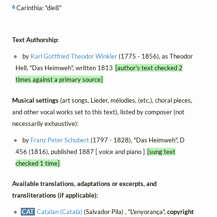
6
Carinthia: "dieß"
Text Authorship:
by
Karl Gottfried Theodor Winkler
(1775 - 1856), as Theodor
Hell, "Das Heimweh", written 1813
[author's text checked 2
times against a primary source]
Musical settings
(art songs, Lieder, mélodies, (etc.), choral pieces,
and other vocal works set to this text), listed by composer (not
necessarily exhaustive):
by
Franz Peter Schubert
(1797 - 1828), "Das Heimweh", D
456 (1816), published 1887 [ voice and piano ]
[sung text
checked 1 time]
Available translations, adaptations or excerpts, and
transliterations (if applicable):
CAT
Catalan (Català)
(Salvador Pila) , "L'enyorança",
copyright