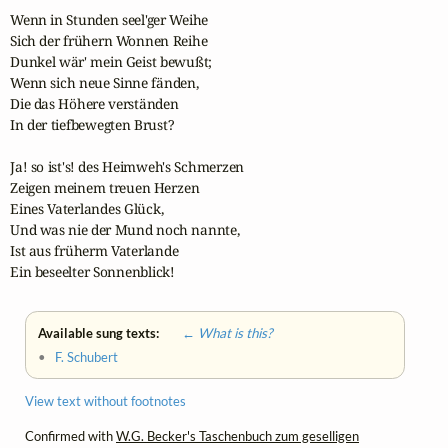
Wenn in Stunden seel'ger Weihe

Sich der frühern Wonnen Reihe

Dunkel wär' mein Geist bewußt;

Wenn sich neue Sinne fänden,

Die das Höhere verständen

In der tiefbewegten Brust?

Ja! so ist's! des Heimweh's Schmerzen

Zeigen meinem treuen Herzen

Eines Vaterlandes Glück,

Und was nie der Mund noch nannte,

Ist aus früherm Vaterlande

Ein beseelter Sonnenblick!
Available sung texts:
← What is this?
•
F. Schubert
View text without footnotes
Confirmed with
W.G. Becker's Taschenbuch zum geselligen