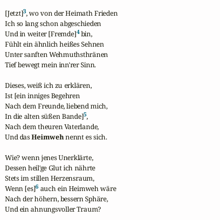
3
[Jetzt]
, wo von der Heimath Frieden

Ich so lang schon abgeschieden

4
Und in weiter [Fremde]
 bin,

Fühlt ein ähnlich heißes Sehnen

Unter sanften Wehmuthsthränen

Tief bewegt mein inn'rer Sinn.

Dieses, weiß ich zu erklären,

Ist [ein inniges Begehren

Nach dem Freunde, liebend mich,

5
In die alten süßen Bande]
,

Nach dem theuren Vaterlande,

Und das 
Heimweh
 nennt es sich.

Wie? wenn jenes Unerklärte,

Dessen heil'ge Glut ich nährte

Stets im stillen Herzensraum,

6
Wenn [es]
 auch ein Heimweh wäre

Nach der höhern, bessern Sphäre,

Und ein ahnungsvoller Traum?
