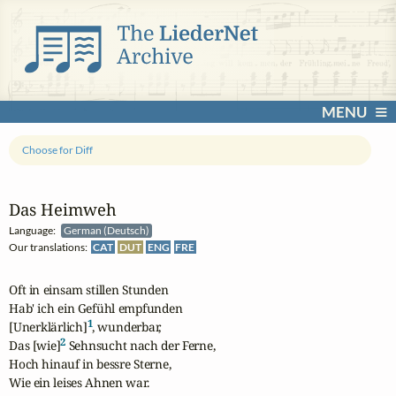
MENU
Choose for Diff
Das Heimweh
Language:
German (Deutsch)
Our translations:
CAT
DUT
ENG
FRE
Oft in einsam stillen Stunden

Hab' ich ein Gefühl empfunden

1
[Unerklärlich]
, wunderbar,

2
Das [wie]
 Sehnsucht nach der Ferne,

Hoch hinauf in bessre Sterne,

Wie ein leises Ahnen war.
