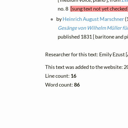
no. 8
[sung text not yet checked
by
Heinrich August Marschner
(
Gesänge von Wilhelm Müller für
published 1831 [ baritone and pi
Researcher for this text: Emily Ezust [
This text was added to the website: 
Line count:
16
Word count:
86