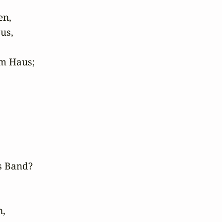
n,

us,



m Haus;

 Band?

,
