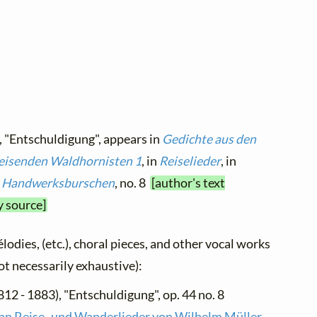
, "Entschuldigung", appears in
Gedichte aus den
reisenden Waldhornisten 1
, in
Reiselieder
, in
en Handwerksburschen
, no. 8
[author's text
y source]
élodies, (etc.), choral pieces, and other vocal works
not necessarily exhaustive):
812 - 1883), "Entschuldigung", op. 44 no. 8
hn Reise- und Wanderlieder von Wilhelm Müller
,