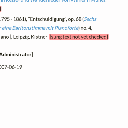
]
1795 - 1861), "Entschuldigung", op. 68 (
Sechs
 eine Baritonstimme mit Pianoforte
) no. 4,
ano ], Leipzig, Kistner
[sung text not yet checked]
Administrator
]
2007-06-19