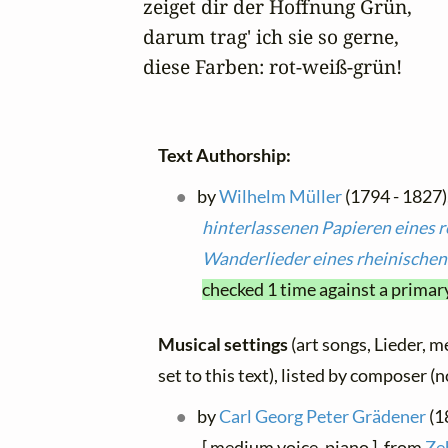
zeiget dir der Hoffnung Grün,

darum trag' ich sie so gerne,

diese Farben: rot-weiß-grün!
Text Authorship:
by
Wilhelm Müller
(1794 - 1827)
hinterlassenen Papieren eines 
Wanderlieder eines rheinisch
checked 1 time against a primar
Musical settings
(art songs, Lieder, m
set to this text), listed by composer (
by
Carl Georg Peter Grädener
(1
[ medium voice, piano ], from
Ze