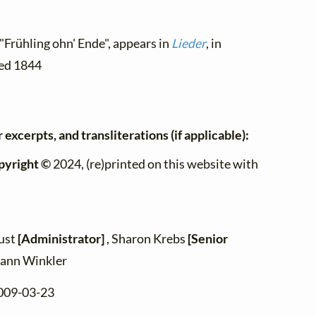
 "Frühling ohn' Ende", appears in
Lieder
, in
shed 1844
 excerpts, and transliterations (if applicable):
pyright ©
2024, (re)printed on this website with
zust
[Administrator]
, Sharon Krebs
[Senior
ohann Winkler
2009-03-23