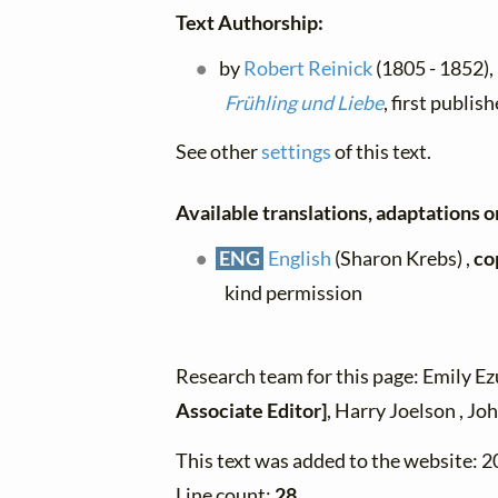
Text Authorship:
by
Robert Reinick
(1805 - 1852),
Frühling und Liebe
, first publi
See other
settings
of this text.
Available translations, adaptations or
ENG
English
(Sharon Krebs) ,
co
kind permission
Research team for this page: Emily E
Associate Editor]
, Harry Joelson , J
This text was added to the website: 
Line count:
28