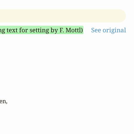
g text for setting by F. Mottl)
See original
en,
