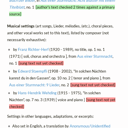
Buch der Bilder
, in
Aus einer Sturmnacht: Acht Blätter mit einem
Titelblatt
, no. 1
[author's text checked 2 times against a primary
source]
Musical settings
(art songs, Lieder, mélodies, (etc.), choral pieces,
and other vocal works set to this text), listed by composer (not
necessarily exhaustive):
by
Franz Richter-Herf
(1920 - 1989), no title, op. 1 no. 1
(1971) [ soli, chorus and orchestra ], from
Aus einer Sturmnacht
,
no. 1
[sung text not yet checked]
by
Edward Staempfli
(1908 - 2002), "In solchen Nächten
kannst du in den Gassen", op. 10 no. 2 [ tenor and piano ], from
Aus einer Sturmnacht: 9 Lieder
, no. 2
[sung text not yet checked]
by
Hans-Hendrik Wehding
(1915 - 1975), "In solchen
Nächten", op. 7 no. 3 (1939) [ voice and piano ]
[sung text not yet
checked]
Settings in other languages, adaptations, or excerpts:
Also set in English, a translation by
Anonymous/Unidentified