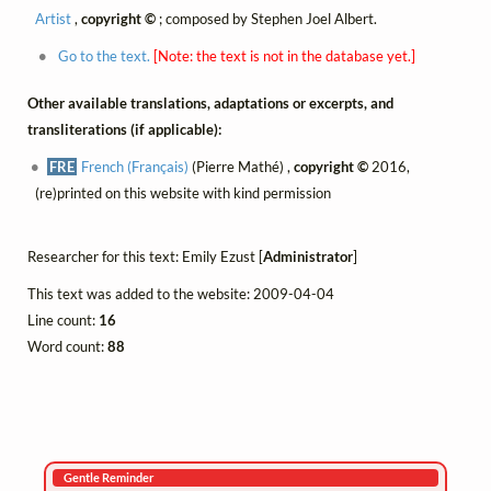
Artist
,
copyright ©
; composed by Stephen Joel Albert.
Go to the text.
[Note: the text is not in the database yet.]
Other available translations, adaptations or excerpts, and
transliterations (if applicable):
FRE
French (Français)
(Pierre Mathé) ,
copyright ©
2016,
(re)printed on this website with kind permission
Researcher for this text: Emily Ezust [
Administrator
]
This text was added to the website: 2009-04-04
Line count:
16
Word count:
88
Gentle Reminder