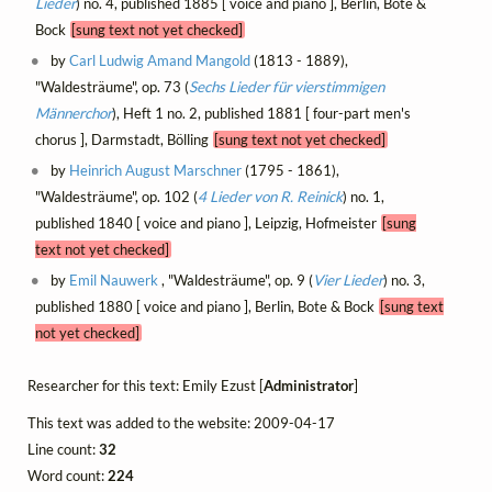
Lieder
) no. 4, published 1885 [ voice and piano ], Berlin, Bote &
Bock
[sung text not yet checked]
by
Carl Ludwig Amand Mangold
(1813 - 1889),
"Waldesträume", op. 73 (
Sechs Lieder für vierstimmigen
Männerchor
), Heft 1 no. 2, published 1881 [ four-part men's
chorus ], Darmstadt, Bölling
[sung text not yet checked]
by
Heinrich August Marschner
(1795 - 1861),
"Waldesträume", op. 102 (
4 Lieder von R. Reinick
) no. 1,
published 1840 [ voice and piano ], Leipzig, Hofmeister
[sung
text not yet checked]
by
Emil Nauwerk
, "Waldesträume", op. 9 (
Vier Lieder
) no. 3,
published 1880 [ voice and piano ], Berlin, Bote & Bock
[sung text
not yet checked]
Researcher for this text: Emily Ezust [
Administrator
]
This text was added to the website: 2009-04-17
Line count:
32
Word count:
224