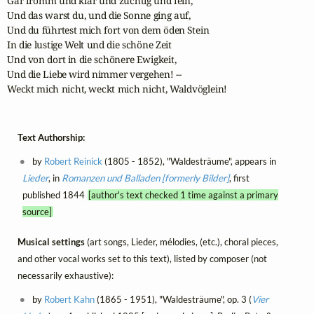
Gar fromm und klar und züchtig und fein, 

Und das warst du, und die Sonne ging auf, 

Und du führtest mich fort von dem öden Stein 

In die lustige Welt und die schöne Zeit 

Und von dort in die schönere Ewigkeit, 

Und die Liebe wird nimmer vergehen! -- 

Weckt mich nicht, weckt mich nicht, Waldvöglein!
Text Authorship:
by
Robert Reinick
(1805 - 1852), "Waldesträume", appears in
Lieder
, in
Romanzen und Balladen [formerly Bilder]
, first
published 1844
[author's text checked 1 time against a primary
source]
Musical settings
(art songs, Lieder, mélodies, (etc.), choral pieces,
and other vocal works set to this text), listed by composer (not
necessarily exhaustive):
by
Robert Kahn
(1865 - 1951), "Waldesträume", op. 3 (
Vier