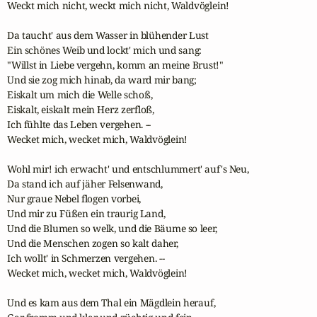
Weckt mich nicht, weckt mich nicht, Waldvöglein!

Da taucht' aus dem Wasser in blühender Lust 

Ein schönes Weib und lockt' mich und sang: 

"Willst in Liebe vergehn, komm an meine Brust!" 

Und sie zog mich hinab, da ward mir bang; 

Eiskalt um mich die Welle schoß, 

Eiskalt, eiskalt mein Herz zerfloß, 

Ich fühlte das Leben vergehen. -- 

Wecket mich, wecket mich, Waldvöglein!

Wohl mir! ich erwacht' und entschlummert' auf's Neu, 

Da stand ich auf jäher Felsenwand, 

Nur graue Nebel flogen vorbei, 

Und mir zu Füßen ein traurig Land, 

Und die Blumen so welk, und die Bäume so leer, 

Und die Menschen zogen so kalt daher, 

Ich wollt' in Schmerzen vergehen. -- 

Wecket mich, wecket mich, Waldvöglein!

Und es kam aus dem Thal ein Mägdlein herauf, 
