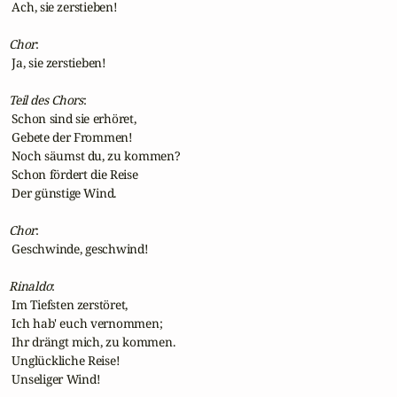
 Ach, sie zerstieben!

Chor
:

 Ja, sie zerstieben!

Teil des Chors
:

 Schon sind sie erhöret,

 Gebete der Frommen!

 Noch säumst du, zu kommen?

 Schon fördert die Reise

 Der günstige Wind.

Chor
:

 Geschwinde, geschwind!

Rinaldo
:

 Im Tiefsten zerstöret,

 Ich hab' euch vernommen;

 Ihr drängt mich, zu kommen.

 Unglückliche Reise!

 Unseliger Wind!
