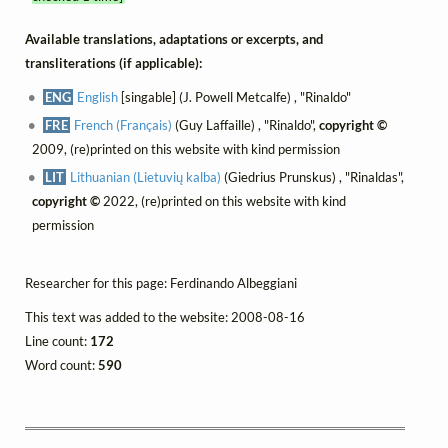
Available translations, adaptations or excerpts, and
transliterations (if applicable):
ENG
English
[singable] (J. Powell Metcalfe) , "Rinaldo"
FRE
French (Français)
(Guy Laffaille) , "Rinaldo",
copyright ©
2009, (re)printed on this website with kind permission
LIT
Lithuanian (Lietuvių kalba)
(Giedrius Prunskus) , "Rinaldas",
copyright ©
2022, (re)printed on this website with kind
permission
Researcher for this page: Ferdinando Albeggiani
This text was added to the website: 2008-08-16
Line count:
172
Word count:
590