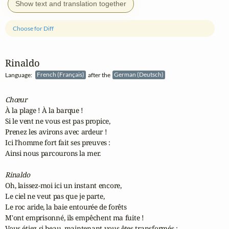
Show text and translation together
Choose for Diff
Rinaldo
Language:
French (Français)
after the
German (Deutsch)
Chœur
À la plage ! À la barque !

Si le vent ne vous est pas propice,

Prenez les avirons avec ardeur !

Ici l'homme fort fait ses preuves :

Ainsi nous parcourons la mer.

Rinaldo
Oh, laissez-moi ici un instant encore,

Le ciel ne veut pas que je parte,

Le roc aride, la baie entourée de forêts

M'ont emprisonné, ils empêchent ma fuite !

Vous étiez si beau, maintenant vous êtes transformés :
