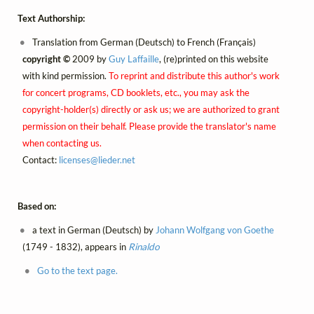
Text Authorship:
Translation from German (Deutsch) to French (Français)
copyright ©
2009 by
Guy Laffaille
, (re)printed on this website
with kind permission.
To reprint and distribute this author's work
for concert programs, CD booklets, etc., you may ask the
copyright-holder(s) directly or ask us; we are authorized to grant
permission on their behalf. Please provide the translator's name
when contacting us.
Contact:
licenses@
lieder.
net
Based on:
a text in German (Deutsch) by
Johann Wolfgang von Goethe
(1749 - 1832), appears in
Rinaldo
Go to the text page.