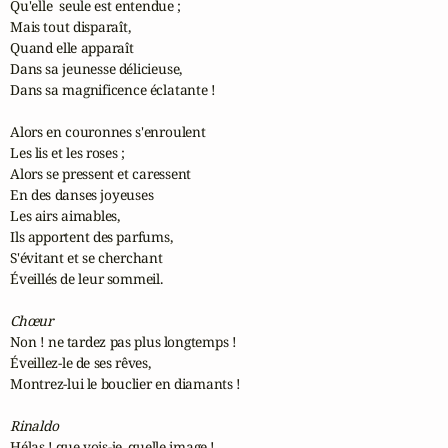
Qu'elle  seule est entendue ;

Mais tout disparaît,

Quand elle apparaît

Dans sa jeunesse délicieuse,

Dans sa magnificence éclatante !

Alors en couronnes s'enroulent

Les lis et les roses ;

Alors se pressent et caressent

En des danses joyeuses

Les airs aimables,

Ils apportent des parfums,

S'évitant et se cherchant

Éveillés de leur sommeil.

Chœur
Non ! ne tardez pas plus longtemps !

Éveillez-le de ses rêves,

Montrez-lui le bouclier en diamants !

Rinaldo
Hélas ! que vois-je, quelle image !
