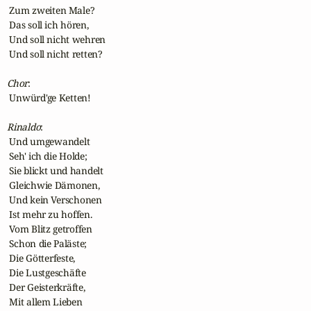
 Zum zweiten Male?

 Das soll ich hören,

 Und soll nicht wehren

 Und soll nicht retten?

Chor
:

 Unwürd'ge Ketten!

Rinaldo
:

 Und umgewandelt

 Seh' ich die Holde;

 Sie blickt und handelt

 Gleichwie Dämonen,

 Und kein Verschonen

 Ist mehr zu hoffen.

 Vom Blitz getroffen

 Schon die Paläste;

 Die Götterfeste,

 Die Lustgeschäfte

 Der Geisterkräfte,

 Mit allem Lieben
