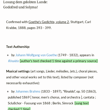
 Losung dem gelobten Lande:

 Godofred und Solyma!
Confirmed with
Goethe's Gedichte, volume 2
, Stuttgart, Carl
Krabbe, 1888, pages 393 - 399.
Text Authorship:
by
Johann Wolfgang von Goethe
(1749 - 1832), appears in
Rinaldo
[author's text checked 1 time against a primary source]
Musical settings
(art songs, Lieder, mélodies, (etc.), choral pieces,
and other vocal works set to this text), listed by composer (not
necessarily exhaustive):
by
Johannes Brahms
(1833 - 1897), "Rinaldo", op. 50 (1863),
published 1869 [ tenor, men's chorus, and orchestra ], cantata ;
Sclußchor - Fassung von 1868 ; Berlin, Simrock
[sung text
checked 1 time]