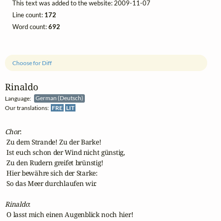
This text was added to the website: 2009-11-07
Line count:
172
Word count:
692
Choose for Diff
Rinaldo
Language:
German (Deutsch)
Our translations:
FRE
LIT
Chor
:

 Zu dem Strande! Zu der Barke!

 Ist euch schon der Wind nicht günstig,

 Zu den Rudern greifet brünstig!

 Hier bewähre sich der Starke:

 So das Meer durchlaufen wir.

Rinaldo
:

 O lasst mich einen Augenblick noch hier!
