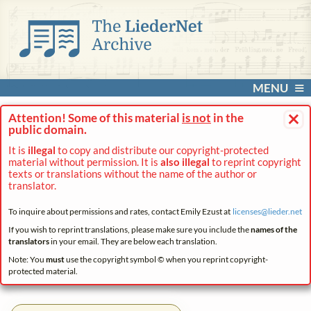
MENU
×
Attention! Some of this material
is not
in the
public domain.
It is
illegal
to copy and distribute our copyright-protected
material without permission. It is
also illegal
to reprint copyright
texts or translations without the name of the author or
translator.
To inquire about permissions and rates, contact Emily Ezust at
licenses@
lieder.
net
If you wish to reprint translations, please make sure you include the
names of the
translators
in your email. They are below each translation.
Note: You
must
use the copyright symbol © when you reprint copyright-
protected material.