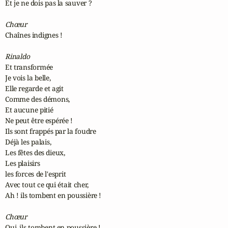
Et je ne dois pas la sauver ?

Chœur
Chaînes indignes !

Rinaldo
Et transformée

Je vois la belle,

Elle regarde et agit

Comme des démons,

Et aucune pitié

Ne peut être espérée !

Ils sont frappés par la foudre

Déjà les palais,

Les fêtes des dieux,

Les plaisirs

les forces de l'esprit

Avec tout ce qui était cher,

Ah ! ils tombent en poussière !

Chœur
Oui, ils tombent en poussière !
