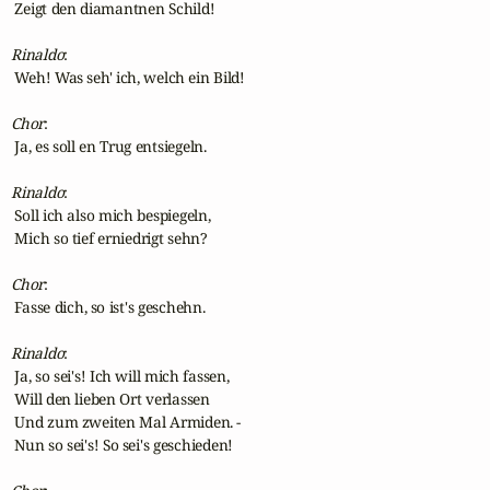
 Zeigt den diamantnen Schild!

Rinaldo
:

 Weh! Was seh' ich, welch ein Bild!

Chor
:

 Ja, es soll en Trug entsiegeln.

Rinaldo
:

 Soll ich also mich bespiegeln,

 Mich so tief erniedrigt sehn?

Chor
:

 Fasse dich, so ist's geschehn.

Rinaldo
:

 Ja, so sei's! Ich will mich fassen,

 Will den lieben Ort verlassen

 Und zum zweiten Mal Armiden. -

 Nun so sei's! So sei's geschieden!
