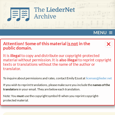
MENU
×
Attention! Some of this material
is not
in the
public domain.
It is
illegal
to copy and distribute our copyright-protected
material without permission. It is
also illegal
to reprint copyright
texts or translations without the name of the author or
translator.
To inquire about permissions and rates, contact Emily Ezust at
licenses@
lieder.
net
If you wish to reprint translations, please make sure you include the
names of the
translators
in your email. They are below each translation.
Note: You
must
use the copyright symbol © when you reprint copyright-
protected material.