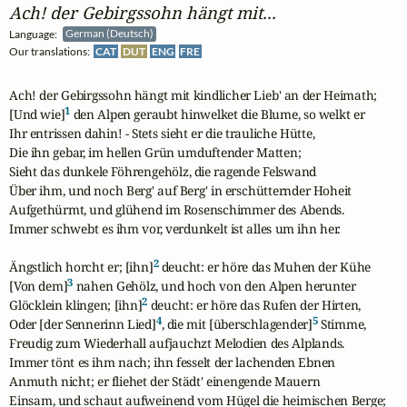
Ach! der Gebirgssohn hängt mit...
Language:
German (Deutsch)
Our translations:
CAT
DUT
ENG
FRE
Ach! der Gebirgssohn hängt mit kindlicher Lieb' an der Heimath;

1
[Und wie]
 den Alpen geraubt hinwelket die Blume, so welkt er

Ihr entrissen dahin! - Stets sieht er die trauliche Hütte,

Die ihn gebar, im hellen Grün umduftender Matten;

Sieht das dunkele Föhrengehölz, die ragende Felswand

Über ihm, und noch Berg' auf Berg' in erschütternder Hoheit

Aufgethürmt, und glühend im Rosenschimmer des Abends.

Immer schwebt es ihm vor, verdunkelt ist alles um ihn her.

2
Ängstlich horcht er; [ihn]
 deucht: er höre das Muhen der Kühe

3
[Von dem]
 nahen Gehölz, und hoch von den Alpen herunter

2
Glöcklein klingen; [ihn]
 deucht: er höre das Rufen der Hirten,

4
5
Oder [der Sennerinn Lied]
, die mit [überschlagender]
 Stimme,

Freudig zum Wiederhall aufjauchzt Melodien des Alplands.

Immer tönt es ihm nach; ihn fesselt der lachenden Ebnen

Anmuth nicht; er fliehet der Städt' einengende Mauern

Einsam, und schaut aufweinend vom Hügel die heimischen Berge;
