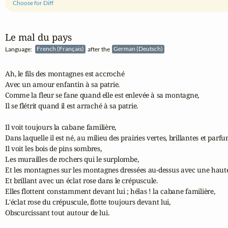
Choose for Diff
Le mal du pays
Language:
French (Français)
after the
German (Deutsch)
Ah, le fils des montagnes est accroché

Avec un amour enfantin à sa patrie.

Comme la fleur se fane quand elle est enlevée à sa montagne,

Il se flétrit quand il est arraché à sa patrie.

Il voit toujours la cabane familière,

Dans laquelle il est né, au milieu des prairies vertes, brillantes et parfum
Il voit les bois de pins sombres,

Les murailles de rochers qui le surplombe,

Et les montagnes sur les montagnes dressées au-dessus avec une haute
Et brillant avec un éclat rose dans le crépuscule.

Elles flottent constamment devant lui ; hélas ! la cabane familière,

L'éclat rose du crépuscule, flotte toujours devant lui,

Obscurcissant tout autour de lui.
