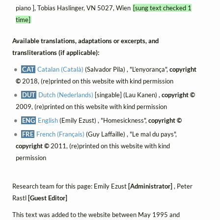
piano ], Tobias Haslinger, VN 5027, Wien
[sung text checked 1
time]
Available translations, adaptations or excerpts, and
transliterations (if applicable):
CAT
Catalan (Català)
(Salvador Pila) , "L’enyorança",
copyright
©
2018, (re)printed on this website with kind permission
DUT
Dutch (Nederlands)
[singable] (Lau Kanen) ,
copyright ©
2009, (re)printed on this website with kind permission
ENG
English
(Emily Ezust) , "Homesickness",
copyright ©
FRE
French (Français)
(Guy Laffaille) , "Le mal du pays",
copyright ©
2011, (re)printed on this website with kind
permission
Research team for this page: Emily Ezust
[Administrator]
, Peter
Rastl
[Guest Editor]
This text was added to the website between May 1995 and