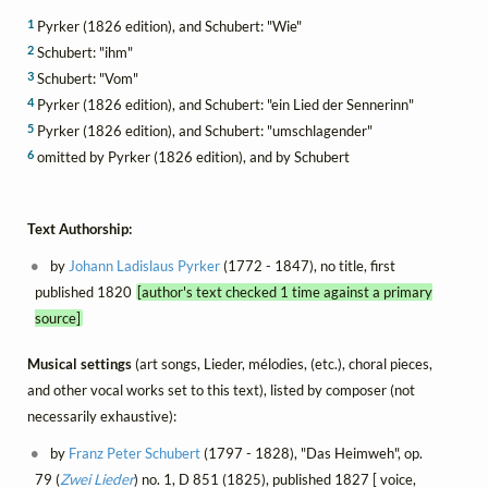
1
Pyrker (1826 edition), and Schubert: "Wie"
2
Schubert: "ihm"
3
Schubert: "Vom"
4
Pyrker (1826 edition), and Schubert: "ein Lied der Sennerinn"
5
Pyrker (1826 edition), and Schubert: "umschlagender"
6
omitted by Pyrker (1826 edition), and by Schubert
Text Authorship:
by
Johann Ladislaus Pyrker
(1772 - 1847), no title, first
published 1820
[author's text checked 1 time against a primary
source]
Musical settings
(art songs, Lieder, mélodies, (etc.), choral pieces,
and other vocal works set to this text), listed by composer (not
necessarily exhaustive):
by
Franz Peter Schubert
(1797 - 1828), "Das Heimweh", op.
79 (
Zwei Lieder
) no. 1, D 851 (1825), published 1827 [ voice,