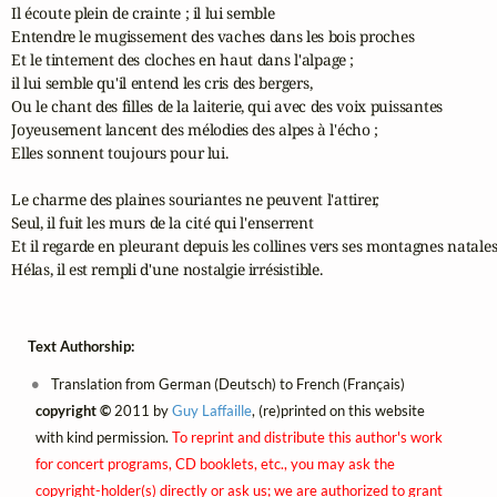
Il écoute plein de crainte ; il lui semble

Entendre le mugissement des vaches dans les bois proches

Et le tintement des cloches en haut dans l'alpage ;

il lui semble qu'il entend les cris des bergers,

Ou le chant des filles de la laiterie, qui avec des voix puissantes

Joyeusement lancent des mélodies des alpes à l'écho ;

Elles sonnent toujours pour lui.

Le charme des plaines souriantes ne peuvent l'attirer,

Seul, il fuit les murs de la cité qui l'enserrent

Et il regarde en pleurant depuis les collines vers ses montagnes natales 
Hélas, il est rempli d'une nostalgie irrésistible.
Text Authorship:
Translation from German (Deutsch) to French (Français)
copyright ©
2011 by
Guy Laffaille
, (re)printed on this website
with kind permission.
To reprint and distribute this author's work
for concert programs, CD booklets, etc., you may ask the
copyright-holder(s) directly or ask us; we are authorized to grant