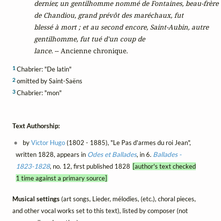
      dernier, un gentilhomme nommé de Fontaines, beau-frère
      de Chandiou, grand prévôt des maréchaux, fut
      blessé à mort ; et au second encore, Saint-Aubin, autre
      gentilhomme, fut tué d'un coup de
lance.
1
Chabrier: "De latin"
2
omitted by Saint-Saëns
3
Chabrier: "mon"
Text Authorship:
by
Victor Hugo
(1802 - 1885), "Le Pas d'armes du roi Jean",
written 1828, appears in
Odes et Ballades
, in 6.
Ballades -
1823-1828
, no. 12, first published 1828
[author's text checked
1 time against a primary source]
Musical settings
(art songs, Lieder, mélodies, (etc.), choral pieces,
and other vocal works set to this text), listed by composer (not