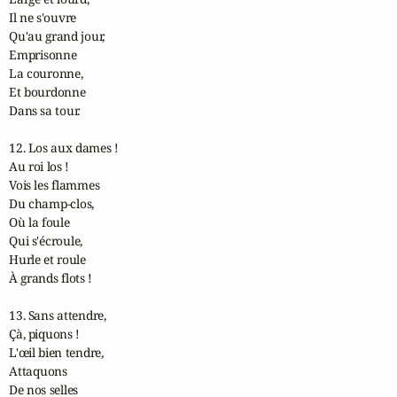
Il ne s'ouvre

Qu'au grand jour,

Emprisonne

La couronne,

Et bourdonne

Dans sa tour.

12. Los aux dames !

Au roi los !

Vois les flammes

Du champ-clos,

Où la foule

Qui s'écroule,

Hurle et roule

À grands flots !

13. Sans attendre,

Çà, piquons !

L'œil bien tendre,

Attaquons

De nos selles
