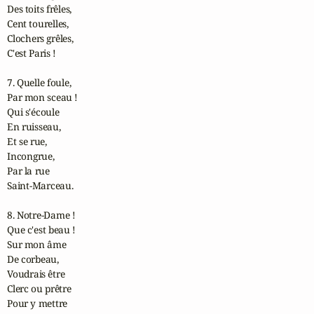
Des toits frêles,

Cent tourelles,

Clochers grêles,

C'est Paris !

7. Quelle foule,

Par mon sceau !

Qui s'écoule

En ruisseau,

Et se rue,

Incongrue,

Par la rue

Saint-Marceau.

8. Notre-Dame !

Que c'est beau !

Sur mon âme

De corbeau,

Voudrais être

Clerc ou prêtre

Pour y mettre
