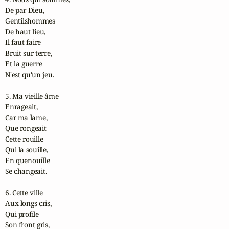
De par Dieu,

Gentilshommes

De haut lieu,

Il faut faire

Bruit sur terre,

Et la guerre

N'est qu'un jeu.

5. Ma vieille âme

Enrageait,

Car ma lame,

Que rongeait

Cette rouille

Qui la souille,

En quenouille

Se changeait.

6. Cette ville

Aux longs cris,

Qui profile

Son front gris,
