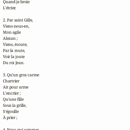
Quand je broie

L'étrier.

2. Par saint Gille,

Viens-nous-en,

Mon agile

Alezan ;

Viens, écoute,

Par la route,

Voir la joute

Du roi Jean.

3. Qu'un gros carme

Chartrier

Ait pour arme

L'encrier ;

Qu'une fille

Sous la grille,

S'égosille

À prier ;

4. Nous qui sommes,
