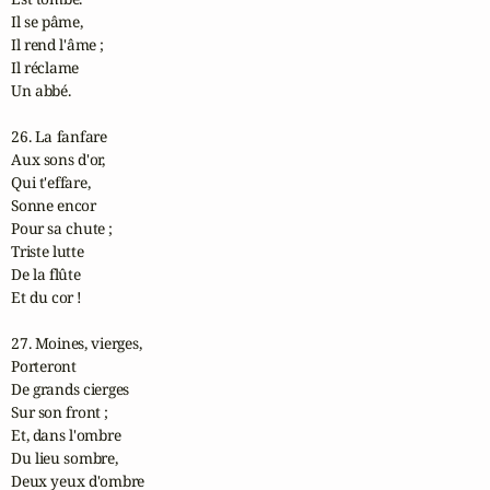
Il se pâme,

Il rend l'âme ;

Il réclame

Un abbé.

26. La fanfare

Aux sons d'or,

Qui t'effare,

Sonne encor

Pour sa chute ;

Triste lutte

De la flûte

Et du cor !

27. Moines, vierges,

Porteront

De grands cierges

Sur son front ;

Et, dans l'ombre

Du lieu sombre,

Deux yeux d'ombre
