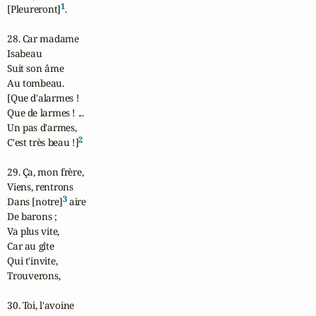
1
[Pleureront]
.

28. Car madame

Isabeau

Suit son âme

Au tombeau.

[Que d'alarmes !

Que de larmes ! ...

Un pas d'armes,

2
C'est très beau !]
29. Ça, mon frère,

Viens, rentrons

3
Dans [notre]
 aire

De barons ;

Va plus vite,

Car au gîte

Qui t'invite,

Trouverons,

30. Toi, l'avoine
