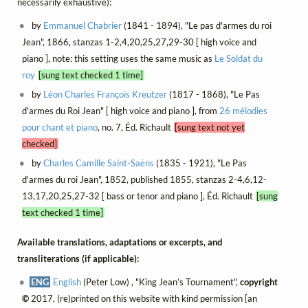
necessarily exhaustive):
by
Emmanuel Chabrier
(1841 - 1894), "Le pas d'armes du roi
Jean", 1866, stanzas 1-2,4,20,25,27,29-30 [ high voice and
piano ], note: this setting uses the same music as
Le Soldat du
roy
[sung text checked 1 time]
by
Léon Charles François Kreutzer
(1817 - 1868), "Le Pas
d'armes du Roi Jean" [ high voice and piano ], from
26 mélodies
pour chant et piano
, no. 7, Éd. Richault
[sung text not yet
checked]
by
Charles Camille Saint-Saëns
(1835 - 1921), "Le Pas
d'armes du roi Jean", 1852, published 1855, stanzas 2-4,6,12-
13,17,20,25,27-32 [ bass or tenor and piano ], Éd. Richault
[sung
text checked 1 time]
Available translations, adaptations or excerpts, and
transliterations (if applicable):
ENG
English
(Peter Low) , "King Jean’s Tournament",
copyright
©
2017, (re)printed on this website with kind permission [an