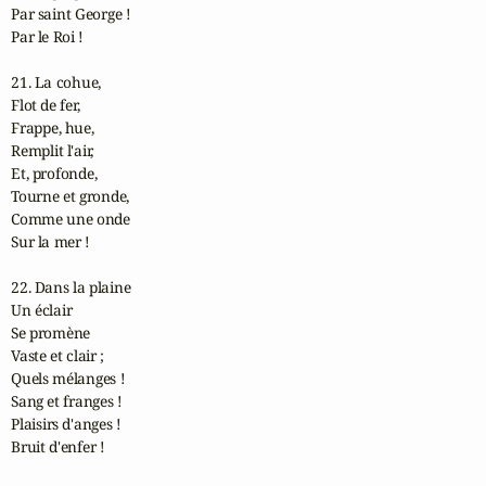
Par saint George !

Par le Roi !

21. La cohue,

Flot de fer,

Frappe, hue,

Remplit l'air,

Et, profonde,

Tourne et gronde,

Comme une onde

Sur la mer !

22. Dans la plaine

Un éclair

Se promène

Vaste et clair ;

Quels mélanges !

Sang et franges !

Plaisirs d'anges !

Bruit d'enfer !
