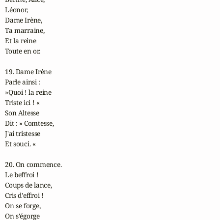
Léonor,

Dame Irène,

Ta marraine,

Et la reine

Toute en or.

19. Dame Irène

Parle ainsi :

»Quoi ! la reine

Triste ici ! «

Son Altesse

Dit : » Comtesse,

J'ai tristesse

Et souci. «

20. On commence.

Le beffroi !

Coups de lance,

Cris d'effroi !

On se forge,

On s'égorge
