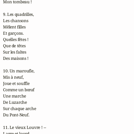
Mon tombeau !

9. Les quadrilles,

Les chansons

Mêlent filles

Et garçons.

Quelles fêtes !

Que de têtes

Sur les faîtes

Des maisons !

10. Un maroufle,

Mis à neuf,

Joue et souffle

Comme un bœuf

Une marche

De Luzarche

Sur chaque arche

Du Pont-Neuf.

11. Le vieux Louvre ! --

Large et lourd,
