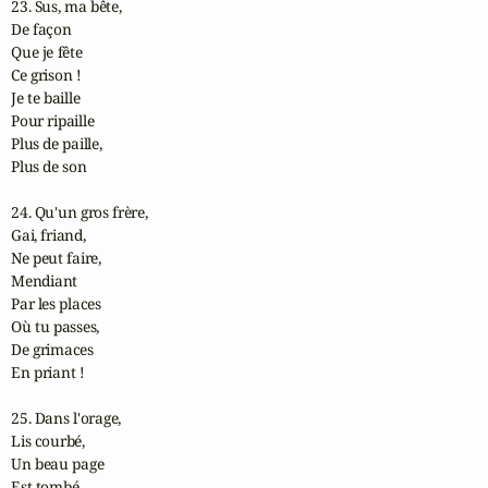
23. Sus, ma bête,

De façon

Que je fête

Ce grison !

Je te baille

Pour ripaille

Plus de paille,

Plus de son

24. Qu'un gros frère,

Gai, friand,

Ne peut faire,

Mendiant

Par les places

Où tu passes,

De grimaces

En priant !

25. Dans l'orage,

Lis courbé,

Un beau page

Est tombé.
