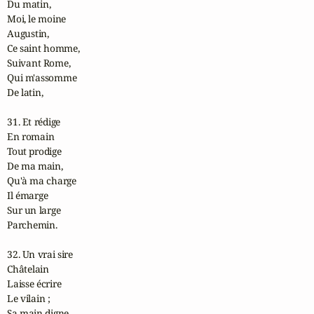
Du matin,

Moi, le moine

Augustin,

Ce saint homme,

Suivant Rome,

Qui m'assomme

De latin,

31. Et rédige

En romain

Tout prodige

De ma main,

Qu'à ma charge

Il émarge

Sur un large

Parchemin.

32. Un vrai sire

Châtelain

Laisse écrire

Le vilain ;

Sa main digne,
