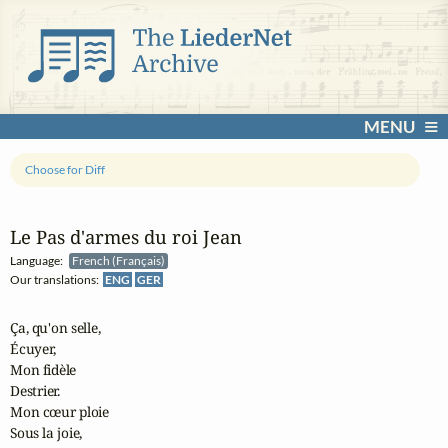
MENU
Choose for Diff
Le Pas d'armes du roi Jean
Language:
French (Français)
Our translations:
ENG
GER
Ça, qu'on selle,

Écuyer,

Mon fidèle

Destrier.

Mon cœur ploie

Sous la joie,
