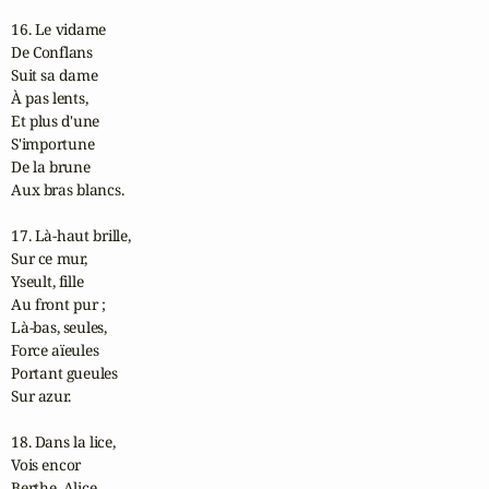
16. Le vidame

De Conflans

Suit sa dame

À pas lents,

Et plus d'une

S'importune

De la brune

Aux bras blancs.

17. Là-haut brille,

Sur ce mur,

Yseult, fille

Au front pur ;

Là-bas, seules,

Force aïeules

Portant gueules

Sur azur.

18. Dans la lice,

Vois encor

Berthe, Alice,
