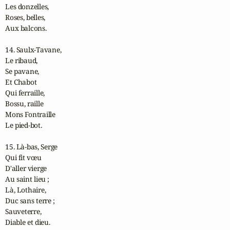
Les donzelles,

Roses, belles,

Aux balcons.

14. Saulx-Tavane,

Le ribaud,

Se pavane,

Et Chabot

Qui ferraille,

Bossu, raille

Mons Fontraille

Le pied-bot.

15. Là-bas, Serge

Qui fit vœu

D'aller vierge

Au saint lieu ;

Là, Lothaire,

Duc sans terre ;

Sauveterre,

Diable et dieu.
