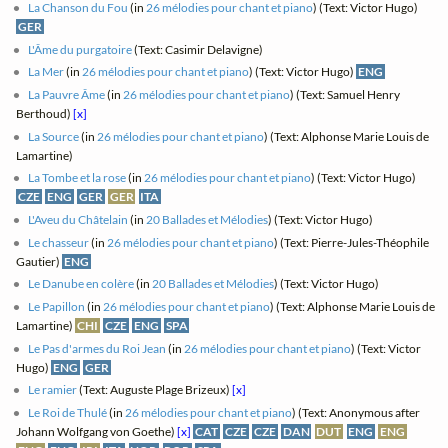
La Chanson du Fou
(in
26 mélodies pour chant et piano
) (Text: Victor Hugo)
GER
L'Âme du purgatoire
(Text: Casimir Delavigne)
La Mer
(in
26 mélodies pour chant et piano
) (Text: Victor Hugo)
ENG
La Pauvre Âme
(in
26 mélodies pour chant et piano
) (Text: Samuel Henry
Berthoud)
[x]
La Source
(in
26 mélodies pour chant et piano
) (Text: Alphonse Marie Louis de
Lamartine)
La Tombe et la rose
(in
26 mélodies pour chant et piano
) (Text: Victor Hugo)
CZE
ENG
GER
GER
ITA
L'Aveu du Châtelain
(in
20 Ballades et Mélodies
) (Text: Victor Hugo)
Le chasseur
(in
26 mélodies pour chant et piano
) (Text: Pierre-Jules-Théophile
Gautier)
ENG
Le Danube en colère
(in
20 Ballades et Mélodies
) (Text: Victor Hugo)
Le Papillon
(in
26 mélodies pour chant et piano
) (Text: Alphonse Marie Louis de
Lamartine)
CHI
CZE
ENG
SPA
Le Pas d'armes du Roi Jean
(in
26 mélodies pour chant et piano
) (Text: Victor
Hugo)
ENG
GER
Le ramier
(Text: Auguste Plage Brizeux)
[x]
Le Roi de Thulé
(in
26 mélodies pour chant et piano
) (Text: Anonymous after
Johann Wolfgang von Goethe)
[x]
CAT
CZE
CZE
DAN
DUT
ENG
ENG