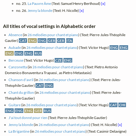
no. 25.
La Pauvre Âme
(Text: Samuel Henry Berthoud)
[x]
no. 26.
Jenny la blonde
(Text: H. Nicolle)
[x]
All titles of vocal settings in Alphabetic order
Absence
(in
26 mélodies pour chant et piano
) (Text: Pierre-Jules-Théophile
Gautier)
CAT
ENG
ENG
GER
GER
ITA
Aubade
(in
26 mélodies pour chant et piano
) (Text: Victor Hugo)
ENG
ENG
ENG
ENG
ENG
RUS
Berceuse
(Text: Victor Hugo)
CZE
ENG
Canzonetta
(in
26 mélodies pour chant et piano
) (Text: Pietro Antonio
Domenico Bonaventura Trapassi , as Pietro Metastasio)
Chanson d'avril
(in
26 mélodies pour chant et piano
) (Text: Pierre-Jules-
Théophile Gautier)
CAT
ENG
Chant du grillon
(in
26 mélodies pour chant et piano
) (Text: Pierre-Jules-
Théophile Gautier)
Guitare
(in
26 mélodies pour chant et piano
) (Text: Victor Hugo)
CAT
CHI
ENG
ENG
ENG
GER
RUS
J'ai tout donné pour rien
(Text: Pierre-Jules-Théophile Gautier)
Jenny la blonde
(in
26 mélodies pour chant et piano
) (Text: H. Nicolle)
[x]
La Brigantine
(in
26 mélodies pour chant et piano
) (Text: Casimir Delavigne)