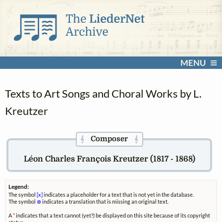
MENU
Texts to Art Songs and Choral Works by L.
Kreutzer
Composer
𝄞
𝄞
Léon Charles François Kreutzer (1817 - 1868)
Legend:
The symbol
[x]
indicates a placeholder for a text that is not yet in the database.
The symbol
⊗
indicates a translation that is missing an original text.
A
*
indicates that a text cannot (yet?) be displayed on this site because of its copyright