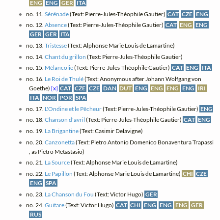
ENG
ENG
GER
ITA
no. 11.
Sérénade
(Text: Pierre-Jules-Théophile Gautier)
CAT
CZE
ENG
no. 12.
Absence
(Text: Pierre-Jules-Théophile Gautier)
CAT
ENG
ENG
GER
GER
ITA
no. 13.
Tristesse
(Text: Alphonse Marie Louis de Lamartine)
no. 14.
Chant du grillon
(Text: Pierre-Jules-Théophile Gautier)
no. 15.
Mélancolie
(Text: Pierre-Jules-Théophile Gautier)
CAT
ENG
ITA
no. 16.
Le Roi de Thulé
(Text: Anonymous after Johann Wolfgang von
Goethe)
[x]
CAT
CZE
CZE
DAN
DUT
ENG
ENG
ENG
ENG
IRI
ITA
NOR
POR
SPA
no. 17.
L'Ondine et le Pêcheur
(Text: Pierre-Jules-Théophile Gautier)
ENG
no. 18.
Chanson d'avril
(Text: Pierre-Jules-Théophile Gautier)
CAT
ENG
no. 19.
La Brigantine
(Text: Casimir Delavigne)
no. 20.
Canzonetta
(Text: Pietro Antonio Domenico Bonaventura Trapassi
, as Pietro Metastasio)
no. 21.
La Source
(Text: Alphonse Marie Louis de Lamartine)
no. 22.
Le Papillon
(Text: Alphonse Marie Louis de Lamartine)
CHI
CZE
ENG
SPA
no. 23.
La Chanson du Fou
(Text: Victor Hugo)
GER
no. 24.
Guitare
(Text: Victor Hugo)
CAT
CHI
ENG
ENG
ENG
GER
RUS