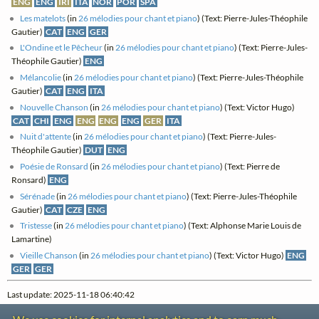
ENG
ENG
IRI
ITA
NOR
POR
SPA
Les matelots
(in
26 mélodies pour chant et piano
) (Text: Pierre-Jules-Théophile
Gautier)
CAT
ENG
GER
L'Ondine et le Pêcheur
(in
26 mélodies pour chant et piano
) (Text: Pierre-Jules-
Théophile Gautier)
ENG
Mélancolie
(in
26 mélodies pour chant et piano
) (Text: Pierre-Jules-Théophile
Gautier)
CAT
ENG
ITA
Nouvelle Chanson
(in
26 mélodies pour chant et piano
) (Text: Victor Hugo)
CAT
CHI
ENG
ENG
ENG
ENG
GER
ITA
Nuit d'attente
(in
26 mélodies pour chant et piano
) (Text: Pierre-Jules-
Théophile Gautier)
DUT
ENG
Poésie de Ronsard
(in
26 mélodies pour chant et piano
) (Text: Pierre de
Ronsard)
ENG
Sérénade
(in
26 mélodies pour chant et piano
) (Text: Pierre-Jules-Théophile
Gautier)
CAT
CZE
ENG
Tristesse
(in
26 mélodies pour chant et piano
) (Text: Alphonse Marie Louis de
Lamartine)
Vieille Chanson
(in
26 mélodies pour chant et piano
) (Text: Victor Hugo)
ENG
GER
GER
Last update: 2025-11-18 06:40:42