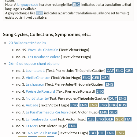
status.
Note: A
language code
in a blue rectangle like
ENG
indicates that a translation to that
language is available.
A grey rectangle like
FRE
indicates a particular translation (usually one set to music)
exists but isn't yet available.
Song Cycles, Collections, Symphonies, etc.:
20 Ballades et Mélodies
no. 19.
L'Aveu du Châtelain
(Text: Victor Hugo)
no. 20.
Le Danube en colère
(Text: Victor Hugo)
26 mélodies pour chant et piano
no. 1.
Les matelots
(Text: Pierre-Jules-Théophile Gautier)
CAT
ENG
GER
no. 2.
Vieille Chanson
(Text: Victor Hugo)
ENG
GER
GER
no. 3.
Le chasseur
(Text: Pierre-Jules-Théophile Gautier)
ENG
no. 4.
Poésie de Ronsard
(Text: Pierre de Ronsard)
ENG
no. 5.
Nuit d'attente
(Text: Pierre-Jules-Théophile Gautier)
DUT
ENG
no. 6.
Aubade
(Text: Victor Hugo)
ENG
ENG
ENG
ENG
ENG
RUS
no. 7.
Le Pas d'armes du Roi Jean
(Text: Victor Hugo)
ENG
GER
no. 8.
La Tombe et la rose
(Text: Victor Hugo)
CZE
ENG
GER
GER
ITA
no. 9.
La Mer
(Text: Victor Hugo)
ENG
no. 10.
Nouvelle Chanson
(Text: Victor Hugo)
CAT
CHI
ENG
ENG