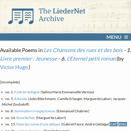
MENU
Available Poems in
Les Chansons des rues et des bois
- 1.
Livre premier : Jeunesse
- 6.
L'Eternel petit roman
(by
Victor Hugo
)
[Incomplete]
no. 2.
Fuite en Sologne
(Selima Marie Emmanuelle Vernias)
no. 5.
À Rosita
(Jules Bleichmann, Camille Erlanger, Marguerite Labori, Jacques-
Michel Zoubaloff)
no. 8.
Sommation irrespectueuse
(Emmanuel Chabrier)
no. 14.
Rosa fâchée
(Marguerite Labori)
no. 15.
Dans les ruines d'une abbaye
(Gabriel Fauré, André Gédalge)
CAT
ENG
no. 16.
Les trop heureux
(Daniël de Lange)