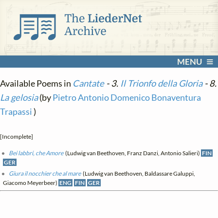
MENU
Available Poems in
Cantate
- 3.
Il Trionfo della Gloria
- 8.
La gelosia
(by
Pietro Antonio Domenico Bonaventura
Trapassi
)
[Incomplete]
Bei labbri, che Amore
(Ludwig van Beethoven, Franz Danzi, Antonio Salieri)
FIN
GER
Giura il nocchier che al mare
(Ludwig van Beethoven, Baldassare Galuppi,
Giacomo Meyerbeer)
ENG
FIN
GER