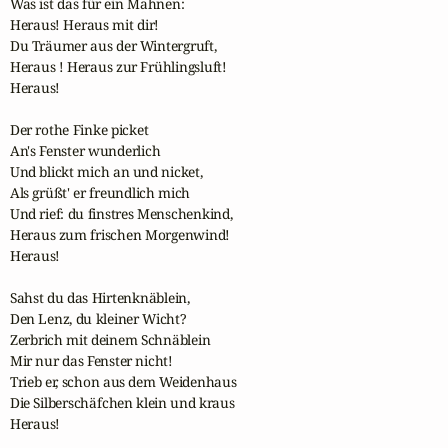
Was ist das für ein Mahnen:

Heraus! Heraus mit dir!

Du Träumer aus der Wintergruft,

Heraus ! Heraus zur Frühlingsluft!

Heraus!

Der rothe Finke picket

An's Fenster wunderlich

Und blickt mich an und nicket,

Als grüßt' er freundlich mich 

Und rief: du finstres Menschenkind,

Heraus zum frischen Morgenwind!

Heraus!

Sahst du das Hirtenknäblein,

Den Lenz, du kleiner Wicht?

Zerbrich mit deinem Schnäblein

Mir nur das Fenster nicht!

Trieb er, schon aus dem Weidenhaus

Die Silberschäfchen klein und kraus

Heraus!
