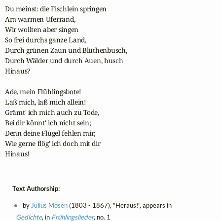
Du meinst: die Fischlein springen

Am warmen Uferrand,

Wir wollten aber singen

So frei durchs ganze Land,

Durch grünen Zaun und Blüthenbusch,

Durch Wälder und durch Auen, husch

Hinaus?

Ade, mein Flühlingsbote!

Laß mich, laß mich allein!

Grämt' ich mich auch zu Tode,

Bei dir könnt' ich nicht sein;

Denn deine Flügel fehlen mir;

Wie gerne flög' ich doch mit dir

Hinaus!
Text Authorship:
by
Julius Mosen
(1803 - 1867), "Heraus!", appears in
Gedichte
, in
Frühlingslieder
, no. 1