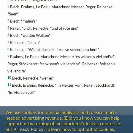
3
Blech, Brahms, Le Beau, Marschner, Messer, Reger, Reinecke:
"Seen"
4
Blech: "malen's"
5
Reger: "und"; Reinecke: "und Städte und"
6
Blech: "weißen Wolken"
7
Reinecke: "zieh'n"
8
Reinecke: "Wie ist doch die Erde so schön, so schön!"
9
Brahms, Le Beau, Marschner, Messer: "es wissen's viel and're";
Reger, Stöckhardt: "es wissen's viel andere"; Reinecke: "wissen's
viel and're"
10
Blech, Reinecke: "wer es"
11
Blech, Brahms, Reinecke: "Im Herzen vor"; Reger, Stöckhardt:
"Im Herzen voll"
We use cookies for internal analytics and to earn much-
needed advertising revenue. (Did you know you can help
Contact
support us by turning off ad-blockers?) To learn more, see
Copyright
our
Privacy Policy
. To learn how to opt out of cookies,
Privacy