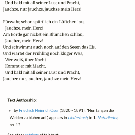
  Und bald mit all seiner Lust und Pracht,

Jauchze, nur jauchze, jauchze mein Herz! 

Fürwahr, schon spürt' ich ein Lüftchen lau, 

  Jauchze, mein Herz! 

Am Borde gar nicket ein Blümchen schlau,

  Jauchze, mein Herz! 

Und schwimmt auch noch auf den Seeen das Eis,

Und wartet der Frühling noch kluger Weis,

  Wer weiß, über Nacht 

  Kommt er mit Macht, 

  Und bald mit all seiner Lust und Pracht,

Jauchze nur, jauchze, jauchze mein Herz!
Text Authorship:
by
Friedrich Heinrich Oser
(1820 - 1891), "Nun fangen die
Weiden zu blühen an!", appears in
Liederbuch
, in 1.
Naturlieder
,
no. 12
See other
settings
of this text.