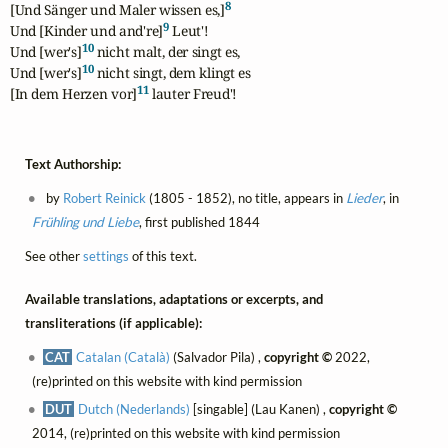
8
[Und Sänger und Maler wissen es,]
9
Und [Kinder und and're]
 Leut'!

10
Und [wer's]
 nicht malt, der singt es,

10
Und [wer's]
 nicht singt, dem klingt es

11
[In dem Herzen vor]
 lauter Freud'!
Text Authorship:
by
Robert Reinick
(1805 - 1852), no title, appears in
Lieder
, in
Frühling und Liebe
, first published 1844
See other
settings
of this text.
Available translations, adaptations or excerpts, and
transliterations (if applicable):
CAT
Catalan (Català)
(Salvador Pila) ,
copyright ©
2022,
(re)printed on this website with kind permission
DUT
Dutch (Nederlands)
[singable] (Lau Kanen) ,
copyright ©
2014, (re)printed on this website with kind permission