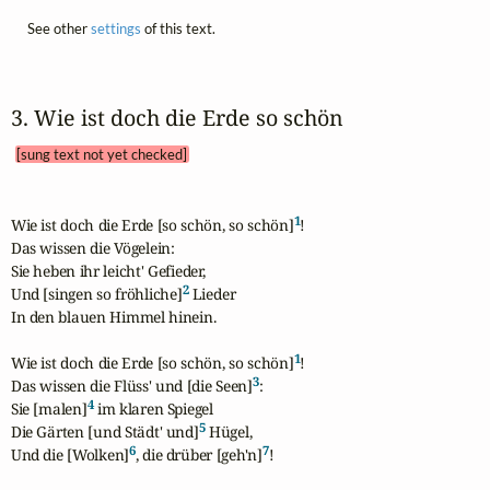
See other
settings
of this text.
3. Wie ist doch die Erde so schön 
[sung text not yet checked]
1
Wie ist doch die Erde [so schön, so schön]
!

Das wissen die Vögelein:

Sie heben ihr leicht' Gefieder,

2
Und [singen so fröhliche]
 Lieder

In den blauen Himmel hinein.

1
Wie ist doch die Erde [so schön, so schön]
!

3
Das wissen die Flüss' und [die Seen]
:

4
Sie [malen]
 im klaren Spiegel

5
Die Gärten [und Städt' und]
 Hügel,

6
7
Und die [Wolken]
, die drüber [geh'n]
!
