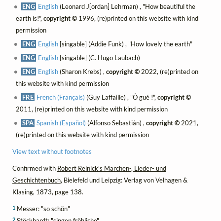
ENG
English
(Leonard J[ordan] Lehrman) , "How beautiful the
earth is!",
copyright ©
1996, (re)printed on this website with kind
permission
ENG
English
[singable] (Addie Funk) , "How lovely the earth"
ENG
English
[singable] (C. Hugo Laubach)
ENG
English
(Sharon Krebs) ,
copyright ©
2022, (re)printed on
this website with kind permission
FRE
French (Français)
(Guy Laffaille) , "Ô gué !",
copyright ©
2011, (re)printed on this website with kind permission
SPA
Spanish (Español)
(Alfonso Sebastián) ,
copyright ©
2021,
(re)printed on this website with kind permission
View text without footnotes
Confirmed with
Robert Reinick's Märchen-, Lieder- und
Geschichtenbuch
, Bielefeld und Leipzig: Verlag von Velhagen &
Klasing, 1873, page 138.
1
Messer: "so schön"
2
Stöckhardt: "singen fröhliche"