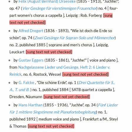
by
Felix (August Bernhard) Draeseke
(1835 - 1913), "Juchhe!",
op. 47 (
Vier Gesänge für vierstimmigen Frauenchor
) no. 4 [ four-
part women's chorus a cappella ], Leipzig : Rob. Forberg
[sung
text not yet checked]
by
Alfred Dregert
(1836 - 1893), "Wie ist doch die Erde so
schön", op. 74 (
Zwei Gesänge für Sopran-Solo und Männerchor
)
no. 2, published 1885 [ soprano and men's chorus ], Leipzig,
Leuckart
[sung text not yet checked]
by
Gustav Eggers
(1835 - 1861), "Juchhe!" [ voice and piano ],
from
Nachgelassene Lieder und Gesänge, Heft 2: 6 Lieder v.
Reinick
, no. 6, Rostock, Wessel
[sung text not yet checked]
by
G. Falcke
, "Die schöne Erde", op. 1 (
Drei Quartette für S.,
A., T. und B.
) no. 1, published 1884 [ SATB quartet a cappella ],
Dresden, Näumann
[sung text not yet checked]
by
Hans Harthan
(1855 - 1936), "Juchhe", op. 34 (
Fünf Lieder
für 1 mittlere Singstimme mit Pianofortebegleitung
) no. 1,
published 1892 [ medium voice and piano ], Frankfurt a/M., Steyl
& Thomas
[sung text not yet checked]