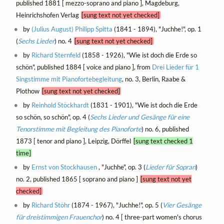
published 1881 [ mezzo-soprano and piano ], Magdeburg,
Heinrichshofen Verlag
[sung text not yet checked]
by
(Julius August) Philipp Spitta
(1841 - 1894), "Juchhe!", op. 1
(
Sechs Lieder
) no. 4
[sung text not yet checked]
by
Richard Sternfeld
(1858 - 1926), "Wie ist doch die Erde so
schön", published 1884 [ voice and piano ], from
Drei Lieder für 1
Singstimme mit Pianofortebegleitung
, no. 3, Berlin, Raabe &
Plothow
[sung text not yet checked]
by
Reinhold Stöckhardt
(1831 - 1901), "Wie ist doch die Erde
so schön, so schön", op. 4 (
Sechs Lieder und Gesänge für eine
Tenorstimme mit Begleitung des Pianoforte
) no. 6, published
1873 [ tenor and piano ], Leipzig, Dörffel
[sung text checked 1
time]
by
Ernst von Stockhausen
, "Juchhe", op. 3 (
Lieder für Sopran
)
no. 2, published 1865 [ soprano and piano ]
[sung text not yet
checked]
by
Richard Stöhr
(1874 - 1967), "Juchhe!", op. 5 (
Vier Gesänge
für dreistimmigen Frauenchor
) no. 4 [ three-part women's chorus