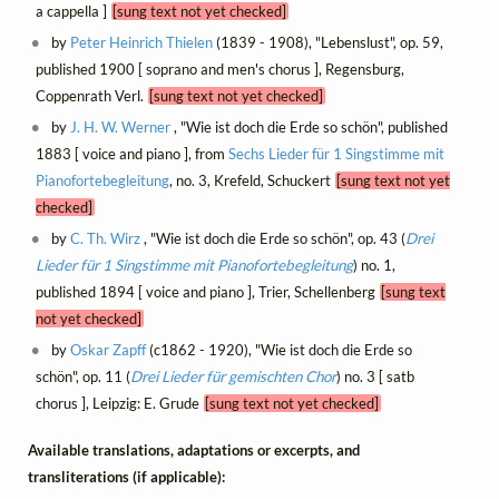
a cappella ]
[sung text not yet checked]
by
Peter Heinrich Thielen
(1839 - 1908), "Lebenslust", op. 59,
published 1900 [ soprano and men's chorus ], Regensburg,
Coppenrath Verl.
[sung text not yet checked]
by
J. H. W. Werner
, "Wie ist doch die Erde so schön", published
1883 [ voice and piano ], from
Sechs Lieder für 1 Singstimme mit
Pianofortebegleitung
, no. 3, Krefeld, Schuckert
[sung text not yet
checked]
by
C. Th. Wirz
, "Wie ist doch die Erde so schön", op. 43 (
Drei
Lieder für 1 Singstimme mit Pianofortebegleitung
) no. 1,
published 1894 [ voice and piano ], Trier, Schellenberg
[sung text
not yet checked]
by
Oskar Zapff
(c1862 - 1920), "Wie ist doch die Erde so
schön", op. 11 (
Drei Lieder für gemischten Chor
) no. 3 [ satb
chorus ], Leipzig: E. Grude
[sung text not yet checked]
Available translations, adaptations or excerpts, and
transliterations (if applicable):