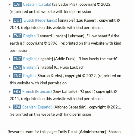
CAT
Catalan (Català)
(Salvador Pila) ,
copyright ©
2022,
(re)printed on this website with kind permission
DUT
Dutch (Nederlands)
[singable] (Lau Kanen) ,
copyright ©
2014, (re)printed on this website with kind permission
ENG
English
(Leonard J[ordan] Lehrman) , "How beautiful the
earth is!",
copyright ©
1996, (re)printed on this website with kind
permission
ENG
English
[singable] (Addie Funk) , "How lovely the earth"
ENG
English
[singable] (C. Hugo Laubach)
ENG
English
(Sharon Krebs) ,
copyright ©
2022, (re)printed on
this website with kind permission
FRE
French (Français)
(Guy Laffaille) , "Ô gué !",
copyright ©
2011, (re)printed on this website with kind permission
SPA
Spanish (Español)
(Alfonso Sebastián) ,
copyright ©
2021,
(re)printed on this website with kind permission
Research team for this page: Emily Ezust
[Administrator]
, Sharon