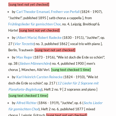
[sung text not yet checked]
by
Carl Theodor Emanuel, Freiherr von Perfall
(1824 - 1907),
"Juchhe!", published 1895 [ satb chorus a cappella ], from
Frühlingslieder für gemischten Chor
, no. 4, Leipzig, Breitkopf &
Härtel
[sung text not yet checked]
by
(Albert Maria) Robert Radecke
(1830 - 1911), "Juchhe!", op.
27 (
Vier Terzette
) no. 3, published 1862 [ vocal trio with piano ],
Berlin, Trautwein
[sung text not yet checked]
by
Max Reger
(1873 - 1916), "Wie ist doch die Erde so schön!",
op. 38 (
Sieben Männerchöre
) no. 4, published 1900 [ men's
chorus ], München, Aibl Verl.
[sung text checked 1 time]
by
Karl Heinrich Carsten Reinecke
(1824 - 1910), "Wie ist
doch die Erde so schön", op. 217 (
12 Lieder für 2 Soprane mit
Pianoforte-Begleitung
), Heft 2 no. 9 [ 2 sopranos and piano ]
[sung text checked 1 time]
by
Alfred Richter
(1846 - 1919), "Juchhe", op. 6 (
Sechs Lieder
für gemischten Chor
), Heft 2 no. 6, published 1877 [ mixed
chorus ], Leipzig, Fritzsch
[sung text not yet checked]