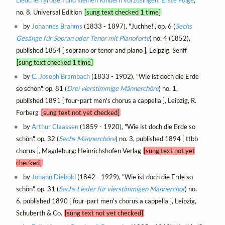
no. 8, Universal Edition
[sung text checked 1 time]
by
Johannes Brahms
(1833 - 1897), "Juchhe!", op. 6 (
Sechs
Gesänge für Sopran oder Tenor mit Pianoforte
) no. 4 (1852),
published 1854 [ soprano or tenor and piano ], Leipzig, Senff
[sung text checked 1 time]
by
C. Joseph Brambach
(1833 - 1902), "Wie ist doch die Erde
so schön", op. 81 (
Drei vierstimmige Männerchöre
) no. 1,
published 1891 [ four-part men's chorus a cappella ], Leipzig, R.
Forberg
[sung text not yet checked]
by
Arthur Claassen
(1859 - 1920), "Wie ist doch die Erde so
schön", op. 32 (
Sechs Männerchöre
) no. 3, published 1894 [ ttbb
chorus ], Magdeburg: Heinrichshofen Verlag
[sung text not yet
checked]
by
Johann Diebold
(1842 - 1929), "Wie ist doch die Erde so
schön", op. 31 (
Sechs Lieder für vierstimmigen Männerchor
) no.
6, published 1890 [ four-part men's chorus a cappella ], Leipzig,
Schuberth & Co.
[sung text not yet checked]