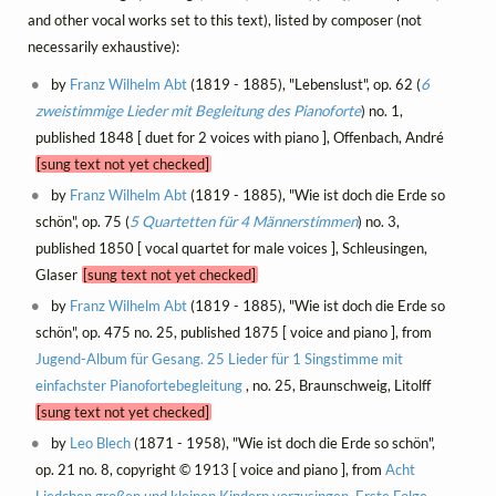
and other vocal works set to this text), listed by composer (not
necessarily exhaustive):
by
Franz Wilhelm Abt
(1819 - 1885), "Lebenslust", op. 62 (
6
zweistimmige Lieder mit Begleitung des Pianoforte
) no. 1,
published 1848 [ duet for 2 voices with piano ], Offenbach, André
[sung text not yet checked]
by
Franz Wilhelm Abt
(1819 - 1885), "Wie ist doch die Erde so
schön", op. 75 (
5 Quartetten für 4 Männerstimmen
) no. 3,
published 1850 [ vocal quartet for male voices ], Schleusingen,
Glaser
[sung text not yet checked]
by
Franz Wilhelm Abt
(1819 - 1885), "Wie ist doch die Erde so
schön", op. 475 no. 25, published 1875 [ voice and piano ], from
Jugend-Album für Gesang. 25 Lieder für 1 Singstimme mit
einfachster Pianofortebegleitung
, no. 25, Braunschweig, Litolff
[sung text not yet checked]
by
Leo Blech
(1871 - 1958), "Wie ist doch die Erde so schön",
op. 21 no. 8, copyright © 1913 [ voice and piano ], from
Acht
Liedchen großen und kleinen Kindern vorzusingen, Erste Folge
,