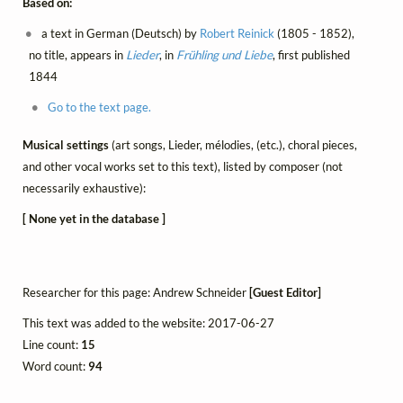
Based on:
a text in German (Deutsch) by
Robert Reinick
(1805 - 1852),
no title, appears in
Lieder
, in
Frühling und Liebe
, first published
1844
Go to the text page.
Musical settings
(art songs, Lieder, mélodies, (etc.), choral pieces,
and other vocal works set to this text), listed by composer (not
necessarily exhaustive):
[ None yet in the database ]
Researcher for this page: Andrew Schneider
[Guest Editor]
This text was added to the website: 2017-06-27
Line count:
15
Word count:
94