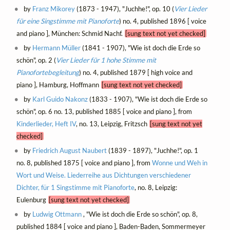
by
Franz Mikorey
(1873 - 1947), "Juchhe!", op. 10 (
Vier Lieder
für eine Singstimme mit Pianoforte
) no. 4, published 1896 [ voice
and piano ], München: Schmid Nachf.
[sung text not yet checked]
by
Hermann Müller
(1841 - 1907), "Wie ist doch die Erde so
schön", op. 2 (
Vier Lieder für 1 hohe Stimme mit
Pianofortebegleitung
) no. 4, published 1879 [ high voice and
piano ], Hamburg, Hoffmann
[sung text not yet checked]
by
Karl Guido Nakonz
(1833 - 1907), "Wie ist doch die Erde so
schön", op. 6 no. 13, published 1885 [ voice and piano ], from
Kinderlieder, Heft IV
, no. 13, Leipzig, Fritzsch
[sung text not yet
checked]
by
Friedrich August Naubert
(1839 - 1897), "Juchhe!", op. 1
no. 8, published 1875 [ voice and piano ], from
Wonne und Weh in
Wort und Weise. Liederreihe aus Dichtungen verschiedener
Dichter, für 1 Singstimme mit Pianoforte
, no. 8, Leipzig:
Eulenburg
[sung text not yet checked]
by
Ludwig Ottmann
, "Wie ist doch die Erde so schön", op. 8,
published 1884 [ voice and piano ], Baden-Baden, Sommermeyer