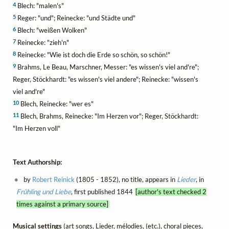
4
Blech: "malen's"
5
Reger: "und"; Reinecke: "und Städte und"
6
Blech: "weißen Wolken"
7
Reinecke: "zieh'n"
8
Reinecke: "Wie ist doch die Erde so schön, so schön!"
9
Brahms, Le Beau, Marschner, Messer: "es wissen's viel and're";
Reger, Stöckhardt: "es wissen's viel andere"; Reinecke: "wissen's
viel and're"
10
Blech, Reinecke: "wer es"
11
Blech, Brahms, Reinecke: "Im Herzen vor"; Reger, Stöckhardt:
"Im Herzen voll"
Text Authorship:
by
Robert Reinick
(1805 - 1852), no title, appears in
Lieder
, in
Frühling und Liebe
, first published 1844
[author's text checked 2
times against a primary source]
Musical settings
(art songs, Lieder, mélodies, (etc.), choral pieces,