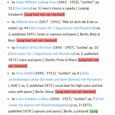
by
Hugo Wilhelm Ludwig Kaun
(1863 - 1932), "Juchhe!", op.
12 (
Drei Lieder
) no. 3 [ men's chorus a capella ], Leipzig,
Schuberth
[sung text not yet checked]
by
Wilhelm Kienzl
(1857 - 1941), "Wie ist doch die Erde so
schön", op. 44 (
Vier Lieder für 1 Singstimme mit Pianoforte
) no.
3, published 1895 [ tenor or soprano and piano ], Berlin, Bote &
Bock
[sung text not yet checked]
by
Friedrich [Fritz] Kirchner
(1840 - 1907), "Juchhe", op. 10
(
Drei Lieder für 1 Singstimme mit Pianoforte
) no. 2, published
1872 [ voice and piano ], Stettin, Prütz & Mauri
[sung text not
yet checked]
by
Arno Kleffel
(1840 - 1913), "Juchhe!", op. 8 (
Zehn
zweistimmige Lieder (für hohe und tiefe Stimme) mit Pianoforte
), Heft 1 no. 3, published 1875 [ vocal duet for high voice and low
voice with piano ], Berlin, Simon
[sung text not yet checked]
by
Luise Adolpha Le Beau
(1850 - 1927), "Juchhe!", op. 7 (
Fünf
Lieder für Sopran mit Pianofortebegleitung
) no. 3 (1875),
published 1878 [ soprano and piano ], Berlin, Luckhardt
[sung