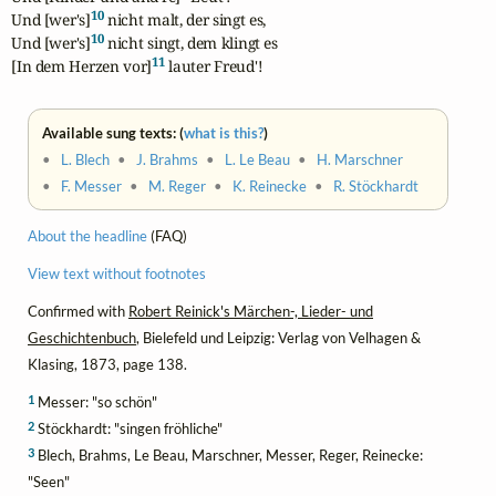
10
Und [wer's]
 nicht malt, der singt es,

10
Und [wer's]
 nicht singt, dem klingt es

11
[In dem Herzen vor]
 lauter Freud'!
Available sung texts: (
what is this?
)
•
L. Blech
•
J. Brahms
•
L. Le Beau
•
H. Marschner
•
F. Messer
•
M. Reger
•
K. Reinecke
•
R. Stöckhardt
About the headline
(FAQ)
View text without footnotes
Confirmed with
Robert Reinick's Märchen-, Lieder- und
Geschichtenbuch
, Bielefeld und Leipzig: Verlag von Velhagen &
Klasing, 1873, page 138.
1
Messer: "so schön"
2
Stöckhardt: "singen fröhliche"
3
Blech, Brahms, Le Beau, Marschner, Messer, Reger, Reinecke:
"Seen"