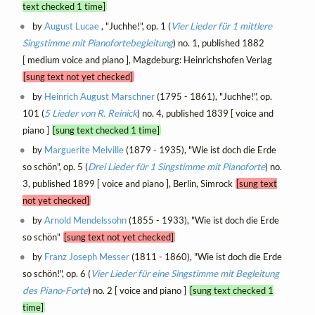
text checked 1 time]
by
August Lucae
, "Juchhe!", op. 1 (
Vier Lieder für 1 mittlere
Singstimme mit Pianofortebegleitung
) no. 1, published 1882
[ medium voice and piano ], Magdeburg: Heinrichshofen Verlag
[sung text not yet checked]
by
Heinrich August Marschner
(1795 - 1861), "Juchhe!", op.
101 (
5 Lieder von R. Reinick
) no. 4, published 1839 [ voice and
piano ]
[sung text checked 1 time]
by
Marguerite Melville
(1879 - 1935), "Wie ist doch die Erde
so schön", op. 5 (
Drei Lieder für 1 Singstimme mit Pianoforte
) no.
3, published 1899 [ voice and piano ], Berlin, Simrock
[sung text
not yet checked]
by
Arnold Mendelssohn
(1855 - 1933), "Wie ist doch die Erde
so schön"
[sung text not yet checked]
by
Franz Joseph Messer
(1811 - 1860), "Wie ist doch die Erde
so schön!", op. 6 (
Vier Lieder für eine Singstimme mit Begleitung
des Piano-Forte
) no. 2 [ voice and piano ]
[sung text checked 1
time]