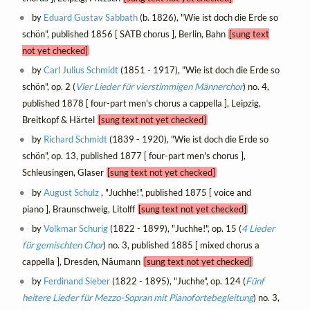
by
Eduard Gustav Sabbath
(b. 1826), "Wie ist doch die Erde so
schön", published 1856 [ SATB chorus ], Berlin, Bahn
[sung text
not yet checked]
by
Carl Julius Schmidt
(1851 - 1917), "Wie ist doch die Erde so
schön", op. 2 (
Vier Lieder für vierstimmigen Männerchor
) no. 4,
published 1878 [ four-part men's chorus a cappella ], Leipzig,
Breitkopf & Härtel
[sung text not yet checked]
by
Richard Schmidt
(1839 - 1920), "Wie ist doch die Erde so
schön", op. 13, published 1877 [ four-part men's chorus ],
Schleusingen, Glaser
[sung text not yet checked]
by
August Schulz
, "Juchhe!", published 1875 [ voice and
piano ], Braunschweig, Litolff
[sung text not yet checked]
by
Volkmar Schurig
(1822 - 1899), "Juchhe!", op. 15 (
4 Lieder
für gemischten Chor
) no. 3, published 1885 [ mixed chorus a
cappella ], Dresden, Näumann
[sung text not yet checked]
by
Ferdinand Sieber
(1822 - 1895), "Juchhe", op. 124 (
Fünf
heitere Lieder für Mezzo-Sopran mit Pianofortebegleitung
) no. 3,