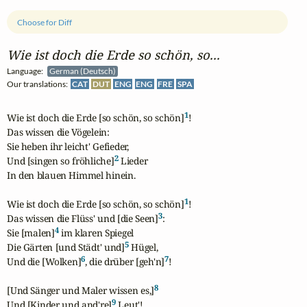
Choose for Diff
Wie ist doch die Erde so schön, so...
Language:
German (Deutsch)
Our translations:
CAT
DUT
ENG
ENG
FRE
SPA
1
Wie ist doch die Erde [so schön, so schön]
!

Das wissen die Vögelein:

Sie heben ihr leicht' Gefieder,

2
Und [singen so fröhliche]
 Lieder

In den blauen Himmel hinein.

1
Wie ist doch die Erde [so schön, so schön]
!

3
Das wissen die Flüss' und [die Seen]
:

4
Sie [malen]
 im klaren Spiegel

5
Die Gärten [und Städt' und]
 Hügel,

6
7
Und die [Wolken]
, die drüber [geh'n]
!

8
[Und Sänger und Maler wissen es,]
9
Und [Kinder und and're]
 Leut'!
