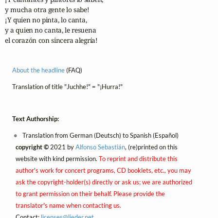
y mucha otra gente lo sabe!

¡Y quien no pinta, lo canta,

y a quien no canta, le resuena

el corazón con sincera alegría!
About the headline
(FAQ)
Translation of title "Juchhe!" = "¡Hurra!"
Text Authorship:
Translation from German (Deutsch) to Spanish (Español)
copyright ©
2021 by
Alfonso Sebastián
, (re)printed on this
website with kind permission.
To reprint and distribute this
author's work for concert programs, CD booklets, etc., you may
ask the copyright-holder(s) directly or ask us; we are authorized
to grant permission on their behalf. Please provide the
translator's name when contacting us.
Contact:
licenses@
lieder.
net