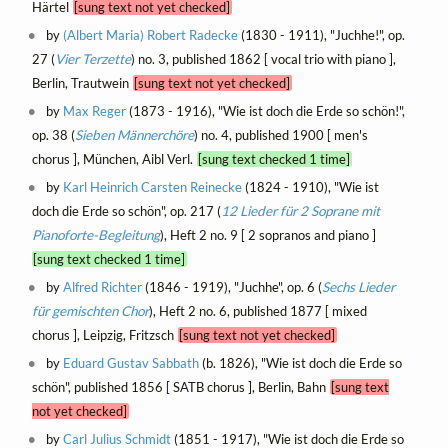
Härtel
[sung text not yet checked]
by
(Albert Maria) Robert Radecke
(1830 - 1911), "Juchhe!", op.
27 (
Vier Terzette
) no. 3, published 1862 [ vocal trio with piano ],
Berlin, Trautwein
[sung text not yet checked]
by
Max Reger
(1873 - 1916), "Wie ist doch die Erde so schön!",
op. 38 (
Sieben Männerchöre
) no. 4, published 1900 [ men's
chorus ], München, Aibl Verl.
[sung text checked 1 time]
by
Karl Heinrich Carsten Reinecke
(1824 - 1910), "Wie ist
doch die Erde so schön", op. 217 (
12 Lieder für 2 Soprane mit
Pianoforte-Begleitung
), Heft 2 no. 9 [ 2 sopranos and piano ]
[sung text checked 1 time]
by
Alfred Richter
(1846 - 1919), "Juchhe", op. 6 (
Sechs Lieder
für gemischten Chor
), Heft 2 no. 6, published 1877 [ mixed
chorus ], Leipzig, Fritzsch
[sung text not yet checked]
by
Eduard Gustav Sabbath
(b. 1826), "Wie ist doch die Erde so
schön", published 1856 [ SATB chorus ], Berlin, Bahn
[sung text
not yet checked]
by
Carl Julius Schmidt
(1851 - 1917), "Wie ist doch die Erde so