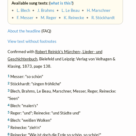
Available sung texts: (
what is this?
)
•
L. Blech
•
J. Brahms
•
L. Le Beau
•
H. Marschner
•
F. Messer
•
M. Reger
•
K. Reinecke
•
R. Stöckhardt
About the headline
(FAQ)
View text without footnotes
Confirmed with
Robert Reinick's Märchen-, Lieder- und
Geschichtenbuch
, Bielefeld und Leipzig: Verlag von Velhagen &
Klasing, 1873, page 138.
1
Messer: "so schön"
2
Stöckhardt: "singen fröhliche"
3
Blech, Brahms, Le Beau, Marschner, Messer, Reger, Reinecke:
"Seen"
4
Blech: "malen's"
5
Reger: "und"; Reinecke: "und Städte und"
6
Blech: "weißen Wolken"
7
Reinecke: "zieh'n"
8
Reinecke: "Wie ist doch die Erde so schön, so schön!"