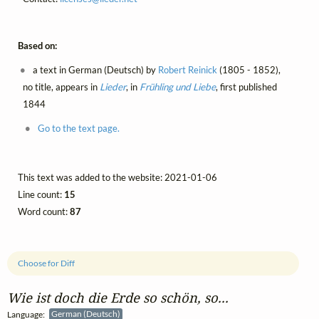
Based on:
a text in German (Deutsch) by
Robert Reinick
(1805 - 1852),
no title, appears in
Lieder
, in
Frühling und Liebe
, first published
1844
Go to the text page.
This text was added to the website: 2021-01-06
Line count:
15
Word count:
87
Choose for Diff
Wie ist doch die Erde so schön, so...
Language:
German (Deutsch)