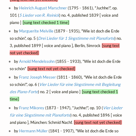
by
Heinrich August Marschner
(1795 - 1861), "Juchhe!", op.
101 (
5 Lieder von R. Reinick
) no. 4, published 1839 [ voice and
piano ]
[sung text checked 1 time]
by
Marguerite Melville
(1879 - 1935), "Wie ist doch die Erde
so schön", op. 5 (
Drei Lieder für 1 Singstimme mit Pianoforte
) no.
3, published 1899 [ voice and piano ], Berlin, Simrock
[sung text
not yet checked]
by
Arnold Mendelssohn
(1855 - 1933), "Wie ist doch die Erde
so schön"
[sung text not yet checked]
by
Franz Joseph Messer
(1811 - 1860), "Wie ist doch die Erde
so schön!", op. 6 (
Vier Lieder für eine Singstimme mit Begleitung
des Piano-Forte
) no. 2 [ voice and piano ]
[sung text checked 1
time]
by
Franz Mikorey
(1873 - 1947), "Juchhe!", op. 10 (
Vier Lieder
für eine Singstimme mit Pianoforte
) no. 4, published 1896 [ voice
and piano ], München: Schmid Nachf.
[sung text not yet checked]
by
Hermann Müller
(1841 - 1907), "Wie ist doch die Erde so