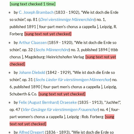
[sung text checked 1 time]
by
C. Joseph Brambach
(1833 - 1902), "Wie ist doch die Erde
so schön", op. 81 (
Drei vierstimmige Männerchöre
) no. 1,
published 1891 [ four-part men's chorus a cappella ], Leipzig, R.
Forberg
[sung text not yet checked]
by
Arthur Claassen
(1859 - 1920), "Wie ist doch die Erde so
schön", op. 32 (
Sechs Männerchöre
) no. 3, published 1894 [ ttbb
chorus ], Magdeburg: Heinrichshofen Verlag
[sung text not yet
checked]
by
Johann Diebold
(1842 - 1929), "Wie ist doch die Erde so
schön", op. 31 (
Sechs Lieder für vierstimmigen Männerchor
) no.
6, published 1890 [ four-part men's chorus a cappella ], Leipzig,
Schuberth & Co.
[sung text not yet checked]
by
Felix (August Bernhard) Draeseke
(1835 - 1913), "Juchhe!",
op. 47 (
Vier Gesänge für vierstimmigen Frauenchor
) no. 4 [ four-
part women's chorus a cappella ], Leipzig : Rob. Forberg
[sung
text not yet checked]
by
Alfred Dregert
(1836 - 1893), "Wie ist doch die Erde so