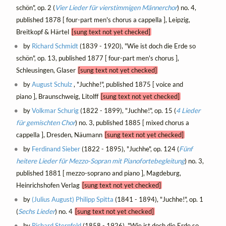
schön", op. 2 (
Vier Lieder für vierstimmigen Männerchor
) no. 4,
published 1878 [ four-part men's chorus a cappella ], Leipzig,
Breitkopf & Härtel
[sung text not yet checked]
by
Richard Schmidt
(1839 - 1920), "Wie ist doch die Erde so
schön", op. 13, published 1877 [ four-part men's chorus ],
Schleusingen, Glaser
[sung text not yet checked]
by
August Schulz
, "Juchhe!", published 1875 [ voice and
piano ], Braunschweig, Litolff
[sung text not yet checked]
by
Volkmar Schurig
(1822 - 1899), "Juchhe!", op. 15 (
4 Lieder
für gemischten Chor
) no. 3, published 1885 [ mixed chorus a
cappella ], Dresden, Näumann
[sung text not yet checked]
by
Ferdinand Sieber
(1822 - 1895), "Juchhe", op. 124 (
Fünf
heitere Lieder für Mezzo-Sopran mit Pianofortebegleitung
) no. 3,
published 1881 [ mezzo-soprano and piano ], Magdeburg,
Heinrichshofen Verlag
[sung text not yet checked]
by
(Julius August) Philipp Spitta
(1841 - 1894), "Juchhe!", op. 1
(
Sechs Lieder
) no. 4
[sung text not yet checked]
by
Richard Sternfeld
(1858 - 1926), "Wie ist doch die Erde so