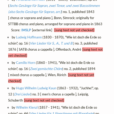
(
Sechs Gesänge für Sopran, zwei Tenor, und zwei Bassstimmen
(also Sechs Gesänge für Sopran, arr.)
) no. 1, published 1843
[ chorus or soprano and piano ], Bonn, Simrock; originally for
STTBB chorus and piano, arranged for soprano and piano in 1863
Score:
IMSLP
[external link]
[sung text not yet checked]
by
Ludwig Hoffmann
(1830 - 1870), "Wie ist doch die Erde so
schön", op. 16 (
Vier Lieder für S., A., T. und B.
) no. 3, published
1876 [ SATB chorus a cappella ], Offenbach, André
[sung text not
yet checked]
by
Camillo Horn
(1860 - 1941), "Wie ist doch die Erde so
schön", op. 16 (
Zwei gemischte Chöre
) no. 2, published 1894
[ mixed chorus a cappella ], Wien, Rörich
[sung text not yet
checked]
by
Hugo Wilhelm Ludwig Kaun
(1863 - 1932), "Juchhe!", op.
12 (
Drei Lieder
) no. 3 [ men's chorus a capella ], Leipzig,
Schuberth
[sung text not yet checked]
by
Wilhelm Kienzl
(1857 - 1941), "Wie ist doch die Erde so
schön", op. 44 (
Vier Lieder für 1 Singstimme mit Pianoforte
) no.