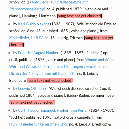
schön", op. 2 (
Vier Lieder für 1 hohe Stimme mit
Pianofortebegleitung
) no. 4, published 1879 [ high voice and
piano ], Hamburg, Hoffmann
[sung text not yet checked]
by
Karl Guido Nakonz
(1833 - 1907), "Wie ist doch die Erde so
schön", op. 6 no. 13, published 1885 [ voice and piano ], from
Kinderlieder, Heft IV
, no. 13, Leipzig, Fritzsch
[sung text not yet
checked]
by
Friedrich August Naubert
(1839 - 1897), "Juchhe!", op. 1
no. 8, published 1875 [ voice and piano ], from
Wonne und Weh in
Wort und Weise. Liederreihe aus Dichtungen verschiedener
Dichter, für 1 Singstimme mit Pianoforte
, no. 8, Leipzig:
Eulenburg
[sung text not yet checked]
by
Ludwig Ottmann
, "Wie ist doch die Erde so schön", op. 8,
published 1884 [ voice and piano ], Baden-Baden, Sommermeyer
[sung text not yet checked]
by
Carl Theodor Emanuel, Freiherr von Perfall
(1824 - 1907),
"Juchhe!", published 1895 [ satb chorus a cappella ], from
Frühlingslieder für gemischten Chor
, no. 4, Leipzig, Breitkopf &