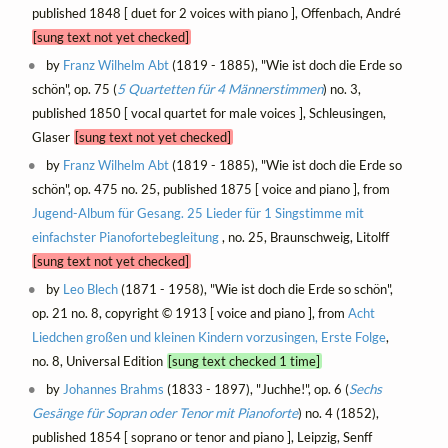
published 1848 [ duet for 2 voices with piano ], Offenbach, André
[sung text not yet checked]
by
Franz Wilhelm Abt
(1819 - 1885), "Wie ist doch die Erde so
schön", op. 75 (
5 Quartetten für 4 Männerstimmen
) no. 3,
published 1850 [ vocal quartet for male voices ], Schleusingen,
Glaser
[sung text not yet checked]
by
Franz Wilhelm Abt
(1819 - 1885), "Wie ist doch die Erde so
schön", op. 475 no. 25, published 1875 [ voice and piano ], from
Jugend-Album für Gesang. 25 Lieder für 1 Singstimme mit
einfachster Pianofortebegleitung
, no. 25, Braunschweig, Litolff
[sung text not yet checked]
by
Leo Blech
(1871 - 1958), "Wie ist doch die Erde so schön",
op. 21 no. 8, copyright © 1913 [ voice and piano ], from
Acht
Liedchen großen und kleinen Kindern vorzusingen, Erste Folge
,
no. 8, Universal Edition
[sung text checked 1 time]
by
Johannes Brahms
(1833 - 1897), "Juchhe!", op. 6 (
Sechs
Gesänge für Sopran oder Tenor mit Pianoforte
) no. 4 (1852),
published 1854 [ soprano or tenor and piano ], Leipzig, Senff