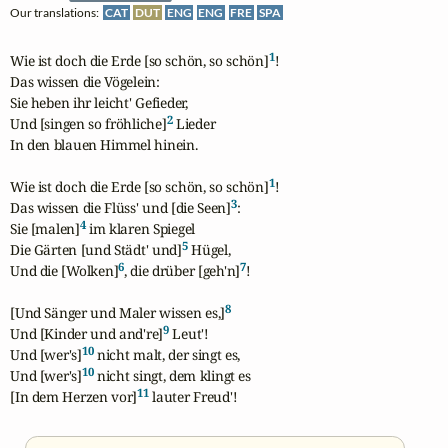
Our translations:
CAT
DUT
ENG
ENG
FRE
SPA
1
Wie ist doch die Erde [so schön, so schön]
!

Das wissen die Vögelein:

Sie heben ihr leicht' Gefieder,

2
Und [singen so fröhliche]
 Lieder

In den blauen Himmel hinein.

1
Wie ist doch die Erde [so schön, so schön]
!

3
Das wissen die Flüss' und [die Seen]
:

4
Sie [malen]
 im klaren Spiegel

5
Die Gärten [und Städt' und]
 Hügel,

6
7
Und die [Wolken]
, die drüber [geh'n]
!

8
[Und Sänger und Maler wissen es,]
9
Und [Kinder und and're]
 Leut'!

10
Und [wer's]
 nicht malt, der singt es,

10
Und [wer's]
 nicht singt, dem klingt es

11
[In dem Herzen vor]
 lauter Freud'!