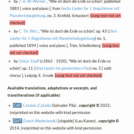
by
J. H. W. Werner
, "Wie ist doch die Erde so schön", published
1883 [ voice and piano ], from
Sechs Lieder für 1 Singstimme mit
Pianofortebegleitung
, no. 3, Krefeld, Schuckert
[sung text not yet
checked]
by
C. Th. Wirz
, "Wie ist doch die Erde so schön", op. 43 (
Drei
Lieder für 1 Singstimme mit Pianofortebegleitung
) no. 1,
published 1894 [ voice and piano ], Trier, Schellenberg
[sung text
not yet checked]
by
Oskar Zapff
(c1862 - 1920), "Wie ist doch die Erde so
schön", op. 11 (
Drei Lieder für gemischten Chor
) no. 3 [ satb
chorus ], Leipzig: E. Grude
[sung text not yet checked]
Available translations, adaptations or excerpts, and
transliterations (if applicable):
CAT
Catalan (Català)
(Salvador Pila) ,
copyright ©
2022,
(re)printed on this website with kind permission
DUT
Dutch (Nederlands)
[singable] (Lau Kanen) ,
copyright ©
2014, (re)printed on this website with kind permission