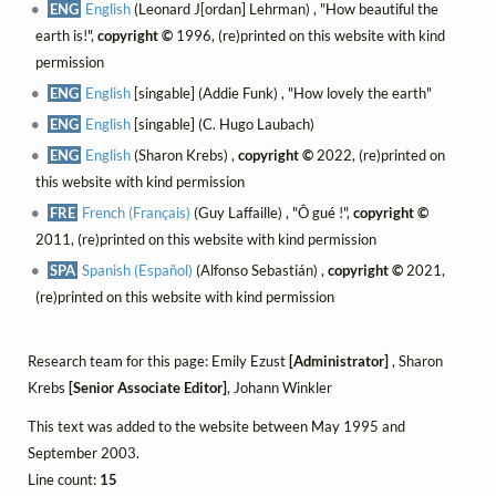
ENG
English
(Leonard J[ordan] Lehrman) , "How beautiful the
earth is!",
copyright ©
1996, (re)printed on this website with kind
permission
ENG
English
[singable] (Addie Funk) , "How lovely the earth"
ENG
English
[singable] (C. Hugo Laubach)
ENG
English
(Sharon Krebs) ,
copyright ©
2022, (re)printed on
this website with kind permission
FRE
French (Français)
(Guy Laffaille) , "Ô gué !",
copyright ©
2011, (re)printed on this website with kind permission
SPA
Spanish (Español)
(Alfonso Sebastián) ,
copyright ©
2021,
(re)printed on this website with kind permission
Research team for this page: Emily Ezust
[Administrator]
, Sharon
Krebs
[Senior Associate Editor]
, Johann Winkler
This text was added to the website between May 1995 and
September 2003.
Line count:
15