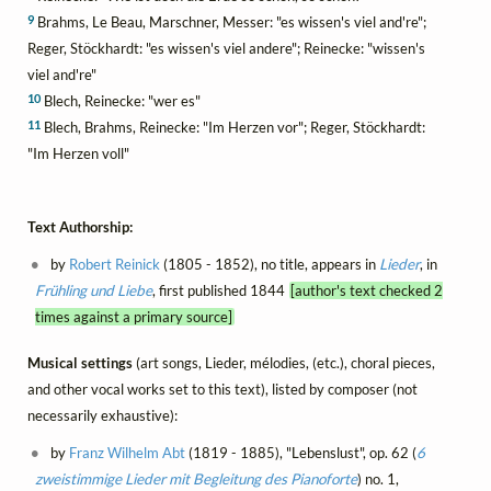
9
Brahms, Le Beau, Marschner, Messer: "es wissen's viel and're";
Reger, Stöckhardt: "es wissen's viel andere"; Reinecke: "wissen's
viel and're"
10
Blech, Reinecke: "wer es"
11
Blech, Brahms, Reinecke: "Im Herzen vor"; Reger, Stöckhardt:
"Im Herzen voll"
Text Authorship:
by
Robert Reinick
(1805 - 1852), no title, appears in
Lieder
, in
Frühling und Liebe
, first published 1844
[author's text checked 2
times against a primary source]
Musical settings
(art songs, Lieder, mélodies, (etc.), choral pieces,
and other vocal works set to this text), listed by composer (not
necessarily exhaustive):
by
Franz Wilhelm Abt
(1819 - 1885), "Lebenslust", op. 62 (
6
zweistimmige Lieder mit Begleitung des Pianoforte
) no. 1,