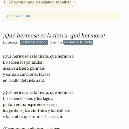
Show text and translation together
Choose for Diff
¡Qué hermosa es la tierra, qué hermosa!
Language:
Spanish (Español)
after the
German (Deutsch)
¡Qué hermosa es la tierra, qué hermosa!

Lo saben los pajarillos;

alzan su ligero plumaje

y cantan canciones felices

en lo alto del cielo azul. 

¡Qué hermosa es la tierra, qué hermosa!

Lo saben los ríos y los lagos;

pintan en transparente espejo

los jardines, las ciudades y las colinas,

y las nubes que sobre ellos pasan.

¡Y cantantes y pintores lo saben,
