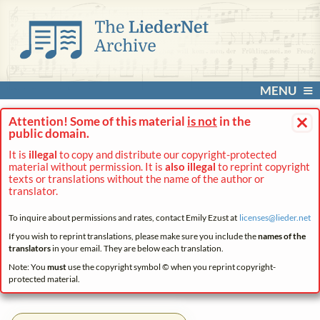
MENU
×
Attention! Some of this material
is not
in the
public domain.
It is
illegal
to copy and distribute our copyright-protected
material without permission. It is
also illegal
to reprint copyright
texts or translations without the name of the author or
translator.
To inquire about permissions and rates, contact Emily Ezust at
licenses@
lieder.
net
If you wish to reprint translations, please make sure you include the
names of the
translators
in your email. They are below each translation.
Note: You
must
use the copyright symbol © when you reprint copyright-
protected material.