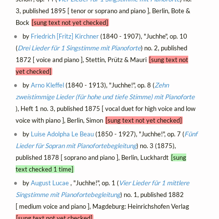
3, published 1895 [ tenor or soprano and piano ], Berlin, Bote &
Bock
[sung text not yet checked]
by
Friedrich [Fritz] Kirchner
(1840 - 1907), "Juchhe", op. 10
(
Drei Lieder für 1 Singstimme mit Pianoforte
) no. 2, published
1872 [ voice and piano ], Stettin, Prütz & Mauri
[sung text not
yet checked]
by
Arno Kleffel
(1840 - 1913), "Juchhe!", op. 8 (
Zehn
zweistimmige Lieder (für hohe und tiefe Stimme) mit Pianoforte
), Heft 1 no. 3, published 1875 [ vocal duet for high voice and low
voice with piano ], Berlin, Simon
[sung text not yet checked]
by
Luise Adolpha Le Beau
(1850 - 1927), "Juchhe!", op. 7 (
Fünf
Lieder für Sopran mit Pianofortebegleitung
) no. 3 (1875),
published 1878 [ soprano and piano ], Berlin, Luckhardt
[sung
text checked 1 time]
by
August Lucae
, "Juchhe!", op. 1 (
Vier Lieder für 1 mittlere
Singstimme mit Pianofortebegleitung
) no. 1, published 1882
[ medium voice and piano ], Magdeburg: Heinrichshofen Verlag
[sung text not yet checked]