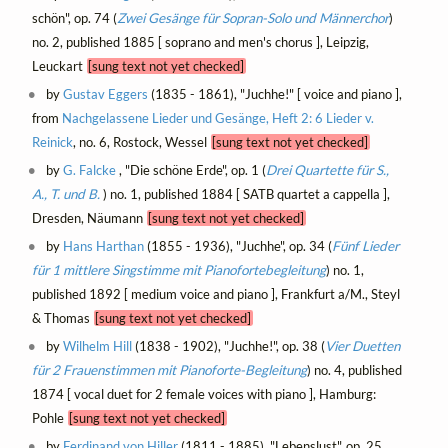
schön", op. 74 (
Zwei Gesänge für Sopran-Solo und Männerchor
)
no. 2, published 1885 [ soprano and men's chorus ], Leipzig,
Leuckart
[sung text not yet checked]
by
Gustav Eggers
(1835 - 1861), "Juchhe!" [ voice and piano ],
from
Nachgelassene Lieder und Gesänge, Heft 2: 6 Lieder v.
Reinick
, no. 6, Rostock, Wessel
[sung text not yet checked]
by
G. Falcke
, "Die schöne Erde", op. 1 (
Drei Quartette für S.,
A., T. und B.
) no. 1, published 1884 [ SATB quartet a cappella ],
Dresden, Näumann
[sung text not yet checked]
by
Hans Harthan
(1855 - 1936), "Juchhe", op. 34 (
Fünf Lieder
für 1 mittlere Singstimme mit Pianofortebegleitung
) no. 1,
published 1892 [ medium voice and piano ], Frankfurt a/M., Steyl
& Thomas
[sung text not yet checked]
by
Wilhelm Hill
(1838 - 1902), "Juchhe!", op. 38 (
Vier Duetten
für 2 Frauenstimmen mit Pianoforte-Begleitung
) no. 4, published
1874 [ vocal duet for 2 female voices with piano ], Hamburg:
Pohle
[sung text not yet checked]
by
Ferdinand von Hiller
(1811 - 1885), "Lebenslust", op. 25