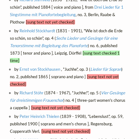
schön", published 1884 [ voice and piano ], from
Drei Lieder für 1
Singstimme mit Pianofortebegleitung
, no. 3, Berlin, Raabe &
Plothow
[sung text not yet checked]
by
Reinhold Stöckhardt
(1831 - 1901), "Wie ist doch die Erde
so schön, so schön", op. 4 (
Sechs Lieder und Gesänge für eine
Tenorstimme mit Begleitung des Pianoforte
) no. 6, published
1873 [ tenor and piano ], Leipzig, Dörffel
[sung text checked 1
time]
by
Ernst von Stockhausen
, "Juchhe", op. 3 (
Lieder für Sopran
)
no. 2, published 1865 [ soprano and piano ]
[sung text not yet
checked]
by
Richard Stöhr
(1874 - 1967), "Juchhe!", op. 5 (
Vier Gesänge
für dreistimmigen Frauenchor
) no. 4 [ three-part women's chorus
a cappella ]
[sung text not yet checked]
by
Peter Heinrich Thielen
(1839 - 1908), "Lebenslust", op. 59,
published 1900 [ soprano and men's chorus ], Regensburg,
Coppenrath Verl.
[sung text not yet checked]