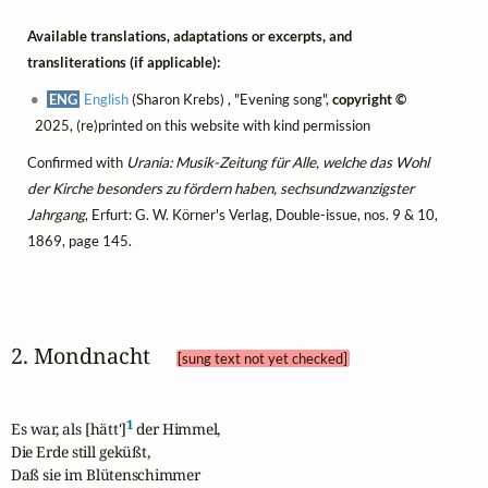
Available translations, adaptations or excerpts, and
transliterations (if applicable):
ENG
English
(Sharon Krebs) , "Evening song",
copyright ©
2025, (re)printed on this website with kind permission
Confirmed with
Urania: Musik-Zeitung für Alle, welche das Wohl
der Kirche besonders zu fördern haben, sechsundzwanzigster
Jahrgang
, Erfurt: G. W. Körner's Verlag, Double-issue, nos. 9 & 10,
1869, page 145.
2. Mondnacht 
[sung text not yet checked]
1
Es war, als [hätt']
 der Himmel,

Die Erde still geküßt,

Daß sie im Blütenschimmer
