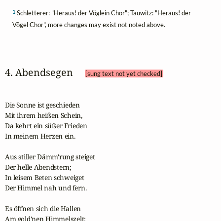
1
Schletterer: "Heraus! der Vöglein Chor"; Tauwitz: "Heraus! der
Vögel Chor", more changes may exist not noted above.
4. Abendsegen 
[sung text not yet checked]
Die Sonne ist geschieden 

Mit ihrem heißen Schein, 

Da kehrt ein süßer Frieden 

In meinem Herzen ein.

Aus stiller Dämm'rung steiget

Der helle Abendstern;

In leisem Beten schweiget 

Der Himmel nah und fern.

Es öffnen sich die Hallen 

Am gold'nen Himmelszelt; 
