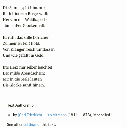
Die Sonne geht hinunter

Roth hinterm Bergeswall;

Her von der Waldkapelle

Tönt süßer Glockenhall. 

Es ruht das stille Dörfchen

Zu meinen Füß hold,

Von Klängen reich umflossen

Und wie gefaßt in Gold. 

In's Herz mir selber leuchtet

Der milde Abendschein; 

Mir in die Seele läuten

Die Glocke sanft hinein.
Text Authorship:
by
(Carl Friedrich) Julius Altmann
(1814 - 1873), "Abendlied "
See other
settings
of this text.