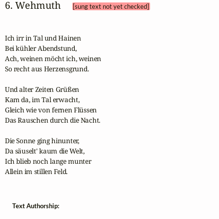
6. Wehmuth 
[sung text not yet checked]
Ich irr in Tal und Hainen

Bei kühler Abendstund,

Ach, weinen möcht ich, weinen

So recht aus Herzensgrund.

Und alter Zeiten Grüßen

Kam da, im Tal erwacht,

Gleich wie von fernen Flüssen

Das Rauschen durch die Nacht.

Die Sonne ging hinunter,

Da säuselt' kaum die Welt,

Ich blieb noch lange munter

Allein im stillen Feld.
Text Authorship: