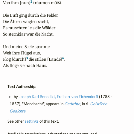
2
Von ihm [nun]
 träumen müßt.

Die Luft ging durch die Felder,

Die Ähren wogten sacht,

Es rauschten leis die Wälder,

So sternklar war die Nacht.

Und meine Seele spannte

Weit ihre Flügel aus,

3
4
Flog [durch]
 die stillen [Lande]
,

Als flöge sie nach Haus.
Text Authorship:
by
Joseph Karl Benedikt, Freiherr von Eichendorff
(1788 -
1857), "Mondnacht", appears in
Gedichte
, in 6.
Geistliche
Gedichte
See other
settings
of this text.
Available translations, adaptations or excerpts, and