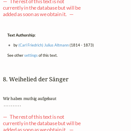
— The rest of this text is not
currently in the database but will be
added as soon as we obtain it. —
Text Authorship:
by
(Carl Friedrich) Julius Altmann
(1814 - 1873)
See other
settings
of this text.
8. Weihelied der Sänger
Wir haben muthig aufgebaut

 . . . . . . . . . .

— The rest of this text is not
currently in the database but will be
added as soon as we obtain it. —