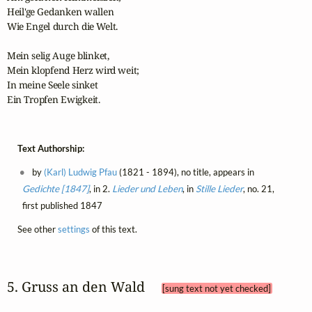
Heil'ge Gedanken wallen 

Wie Engel durch die Welt.

Mein selig Auge blinket,

Mein klopfend Herz wird weit;

In meine Seele sinket

Ein Tropfen Ewigkeit.
Text Authorship:
by
(Karl) Ludwig Pfau
(1821 - 1894), no title, appears in
Gedichte [1847]
, in 2.
Lieder und Leben
, in
Stille Lieder
, no. 21,
first published 1847
See other
settings
of this text.
5. Gruss an den Wald 
[sung text not yet checked]