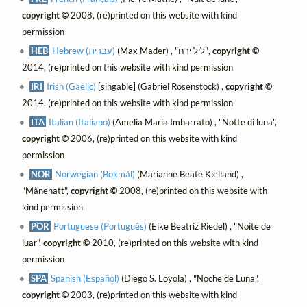
copyright ©
2008, (re)printed on this website with kind
permission
HEB
Hebrew (עברית)
(Max Mader) , "ליל ירח",
copyright ©
2014, (re)printed on this website with kind permission
IRI
Irish (Gaelic)
[singable] (Gabriel Rosenstock) ,
copyright ©
2014, (re)printed on this website with kind permission
ITA
Italian (Italiano)
(Amelia Maria Imbarrato) , "Notte di luna",
copyright ©
2006, (re)printed on this website with kind
permission
NOR
Norwegian (Bokmål)
(Marianne Beate Kielland) ,
"Månenatt",
copyright ©
2008, (re)printed on this website with
kind permission
POR
Portuguese (Português)
(Elke Beatriz Riedel) , "Noite de
luar",
copyright ©
2010, (re)printed on this website with kind
permission
SPA
Spanish (Español)
(Diego S. Loyola) , "Noche de Luna",
copyright ©
2003, (re)printed on this website with kind