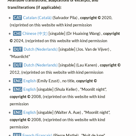
transliterations (if applicable):
CAT
Catalan (Català)
(Salvador Pila) ,
copyright ©
2020,
(re)printed on this website with kind permission
CHI
Chinese (中文)
[singable] (Dr Huaixing Wang) ,
copyright
©
2024, (re)printed on this website with kind permission
DUT
Dutch (Nederlands)
[singable] (Jos. Van de Vijver) ,
"Maanlicht"
DUT
Dutch (Nederlands)
[singable] (Lau Kanen) ,
copyright ©
2012, (re)printed on this website with kind permission
ENG
English
(Emily Ezust) , no title,
copyright ©
ENG
English
[singable] (Shula Keller) , "Moonlit night",
copyright ©
2008, (re)printed on this website with kind
permission
ENG
English
[singable] (Walter A. Aue) , "Moonlit night",
copyright ©
2008, (re)printed on this website with kind
permission
FRE
French (Français)
(Pierre Mathé) , "Nuit de lune",