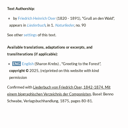
Text Authorship:
by
Friedrich Heinrich Oser
(1820 - 1891), "Gruß an den Wald",
appears in
Liederbuch
, in 1.
Naturlieder
, no. 90
See other
settings
of this text.
Available translations, adaptations or excerpts, and
transliterations (if applicable):
ENG
English
(Sharon Krebs) , "Greeting to the Forest",
copyright ©
2025, (re)printed on this website with kind
permission
Confirmed with
Liederbuch von Friedrich Oser, 1842-1874. Mit
einem biographischen Verzeichnis der Componisten
, Basel: Benno
Schwabe, Verlagsbuchhandlung, 1875, pages 80-81.