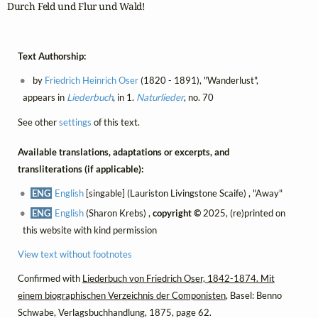
Durch Feld und Flur und Wald!
Text Authorship:
by
Friedrich Heinrich Oser
(1820 - 1891), "Wanderlust",
appears in
Liederbuch
, in 1.
Naturlieder
, no. 70
See other
settings
of this text.
Available translations, adaptations or excerpts, and
transliterations (if applicable):
ENG
English
[singable] (Lauriston Livingstone Scaife) , "Away"
ENG
English
(Sharon Krebs) ,
copyright ©
2025, (re)printed on
this website with kind permission
View text without footnotes
Confirmed with
Liederbuch von Friedrich Oser, 1842-1874. Mit
einem biographischen Verzeichnis der Componisten
, Basel: Benno
Schwabe, Verlagsbuchhandlung, 1875, page 62.