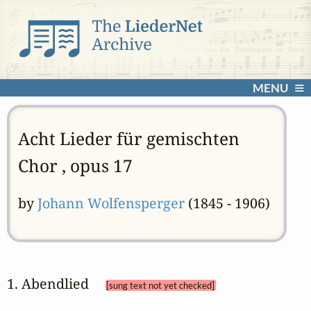
MENU
Acht Lieder für gemischten
Chor , opus 17
by
Johann Wolfensperger
(1845 - 1906)
1. Abendlied 
[sung text not yet checked]