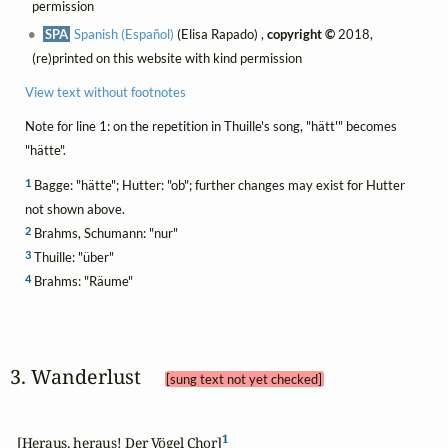
permission
SPA
Spanish (Español)
(Elisa Rapado) ,
copyright ©
2018,
(re)printed on this website with kind permission
View text without footnotes
Note for line 1: on the repetition in Thuille's song, "hätt'" becomes
"hätte".
1
Bagge: "hätte"; Hutter: "ob"; further changes may exist for Hutter
not shown above.
2
Brahms, Schumann: "nur"
3
Thuille: "über"
4
Brahms: "Räume"
3. Wanderlust 
[sung text not yet checked]
1
  [Heraus, heraus! Der Vögel Chor]