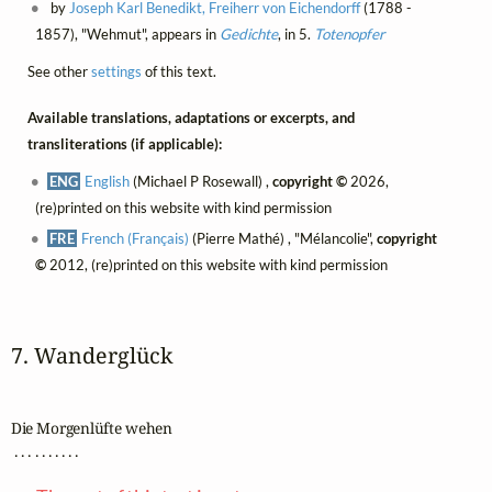
by
Joseph Karl Benedikt, Freiherr von Eichendorff
(1788 -
1857), "Wehmut", appears in
Gedichte
, in 5.
Totenopfer
See other
settings
of this text.
Available translations, adaptations or excerpts, and
transliterations (if applicable):
ENG
English
(Michael P Rosewall) ,
copyright ©
2026,
(re)printed on this website with kind permission
FRE
French (Français)
(Pierre Mathé) , "Mélancolie",
copyright
©
2012, (re)printed on this website with kind permission
7. Wanderglück
Die Morgenlüfte wehen

 . . . . . . . . . .
